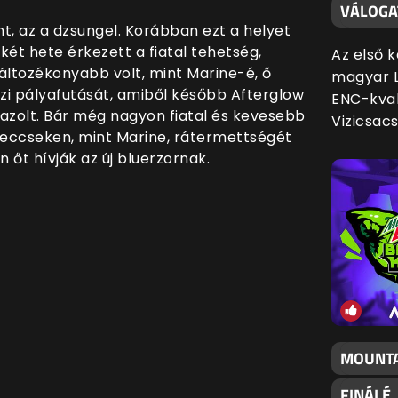
VÁLOGA
nt, az a dzsungel. Korábban ezt a helyet
g két hete érkezett a fiatal tehetség,
Az első 
áltozékonyabb volt, mint Marine-é, ő
magyar L
azi pályafutását, amiből később Afterglow
ENC-kval
 igazolt. Bár még nagyon fiatal és kevesebb
Vizicsac
 meccseken, mint Marine, rátermettségét
 őt hívják az új bluerzornak.
MOUNTA
FINÁLÉ,