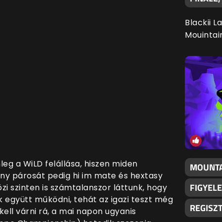
Blackii L
Mouintai
nleg a WiLD felállása, hiszen miden
MOUNTA
ény párosát pedig hi im mate és hextasy
FIGYELE
zi szinten is számtalanszor láttunk, hogy
k együtt működni, tehát az igazi teszt még
REGISZ
ll várni rá, a mai napon ugyanis