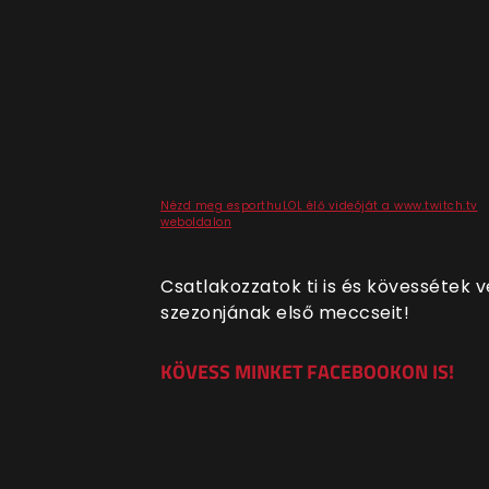
Nézd meg esporthuLOL élő videóját a www.twitch.tv
weboldalon
Csatlakozzatok ti is és kövessétek v
szezonjának első meccseit!
KÖVESS MINKET FACEBOOKON IS!