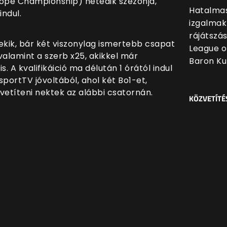
rope Championship) hetedik szezonja,
Hatalmas
indul.
izgalmak
rájátszá
kik, bár két viszonylag ismertebb csapat
League o
alamint a szerb x25, akikkel már
Baron Ku
. A kvalifikáició ma délután 1 órától indul
sportTV jóvoltából, ahol két Bo1-et,
vetíteni nektek az alábbi csatornán.
KÖZVETÍTÉ