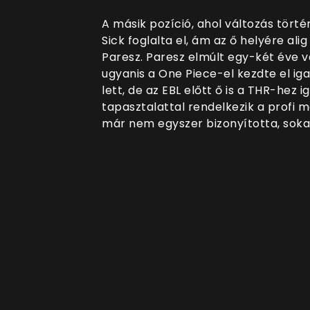
A másik pozíció, ahol változás törté
Sick foglalta el, ám az ő helyére ali
Paresz. Paresz elmúlt egy-két éve v
ugyanis a One Piece-el kezdte el ig
lett, de az EBL előtt ő is a THR-hez
tapasztalattal rendelkezik a profi
már nem egyszer bizonyította, sokan