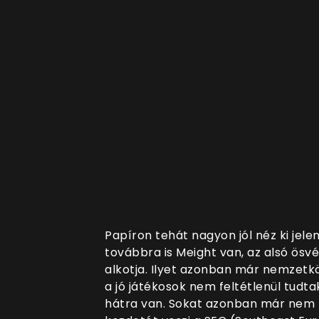
Papíron tehát nagyon jól néz ki jele
továbbra is Meight van, az alsó ösv
alkotja. Ilyet azonban már nemzetkö
a jó játékosok nem feltétlenül tudta
hátra van. Sokat azonban már nem ke