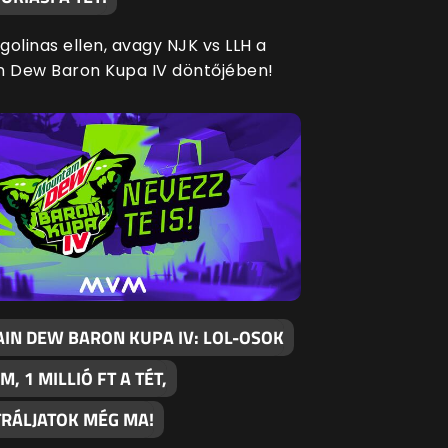
agolinas ellen, avagy NJK vs LLH a
n Dew Baron Kupa IV döntőjében!
IN DEW BARON KUPA IV: LOL-OSOK
M, 1 MILLIÓ FT A TÉT,
TRÁLJATOK MÉG MA!