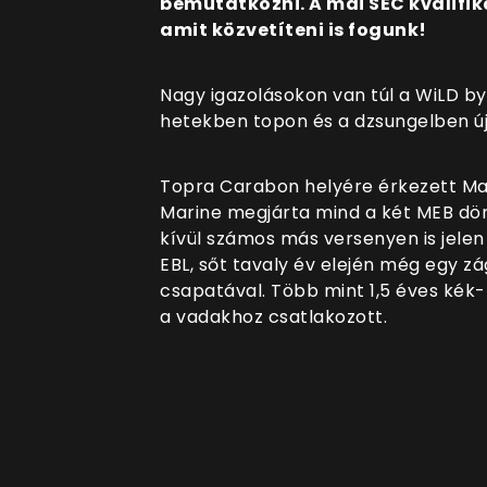
bemutatkozni. A mai SEC kvalifik
amit közvetíteni is fogunk!
Nagy igazolásokon van túl a WiLD by
hetekben topon és a dzsungelben új 
Topra Carabon helyére érkezett Ma
Marine megjárta mind a két MEB dönt
kívül számos más versenyen is jelen
EBL, sőt tavaly év elején még egy zá
csapatával. Több mint 1,5 éves kék-
a vadakhoz csatlakozott.