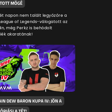
TOTT MÖGÉ
két napon nem talált legyőzőre a
eague of Legends-válogatott az
in, még Perkz is behódolt
siék akaratának!
IN DEW BARON KUPA IV: JÖN A
 ÓRIÁSI A TÉT!