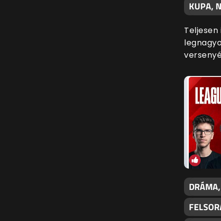
KUPA, N
Teljesen
legnagyo
versenyé
DRÁMA,
FELSOR