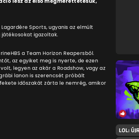
áció lesz az első megmérettetésük,
 Lagardère Sports, ugyanis az elmúlt
játékosokat igazoltak.
rineHBS a Team Horizon Reapersből.
őt, az egyiket meg is nyerte, de ezen
 volt, legyen az akár a Roadshow, vagy az
grábi lanon is szerencsét próbált
fekete időszakát zárta le nemrég, amikor
LOL: ÚJ