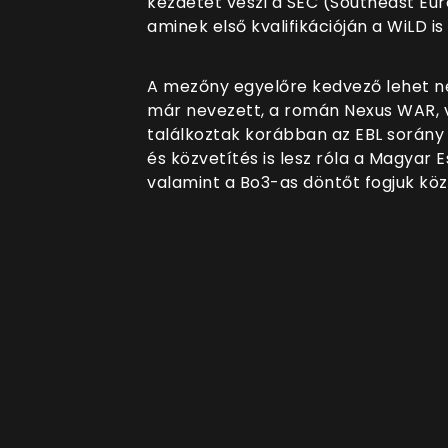
kezdetét veszi a SEC (Southeast Eu
aminek első kvalifikációján a WiLD is 
A mezőny egyelőre kedvező lehet ne
már nevezett, a román Nexus WAR, v
találkoztak korábban az EBL sorány is
és közvetítés is lesz róla a Magyar E
valamint a Bo3-as döntőt fogjuk köz