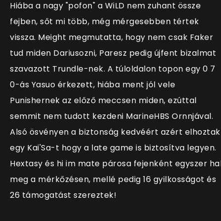
Hiába a nagy "pofon" a WiLD nem zuhant össze
fejben, sőt mi több, még mérgesebben tértek
vissza. Meight megmutatta, hogy nem csak Faker
tud miden Dariusozni, Paresz pedig újfent bizalmat
szavazott Trundle-nek. A túloldalon topon egy 0 7
0-ás Yasuo érkezett, hiába ment jól vele
Punishernek az előző meccsen miden, ezúttal
semmit nem tudott kezdeni MarineHBS Ornnjával.
Alsó ösvényen a biztonság kedvéért azért elhoztak
egy Kai'Sa-t hogy a late game is biztosítva legyen.
Hextasy és hi im mate párosa fejenként egyszer ha
meg a mérkőzésen, mellé pedig 16 gyilkosságot és
26 támogatást szereztek!