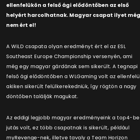
ellenfelükön a felső ági elődöntőben az első
helyért harcolhatnak. Magyar csapat ilyet mé
nem ért el!
A WiLD csapata olyan eredményt ért el az ESL
Southeast Europe Championship versenyén, ami
még egy magyar gárdának sem sikerült. A tegnapi
felső ági elődöntőben a WLGaming volt az ellenfelü
akiken sikerült felülkerekedniük, így rögtön a nagy
döntőben találják magukat.
Az eddigi legjobb magyar eredményeink a top4-be
jutás volt, ez több csapatnak is sikerült, például
myRevenge-nek, illetve tavaly a Team Horizon