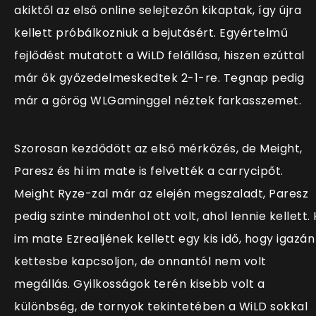
akiktől az első online selejtezőn kikaptak, így újra
kellett próbálkozniuk a bejutásért. Egyértelmű
fejlődést mutatott a WiLD felállása, hiszen ezúttal
már ők győzedelmeskedtek 2-1-re. Tegnap pedig
már a görög WLGaminggel néztek farkasszemet.
Szorosan kezdődött az első mérkőzés, de Meight,
Paresz és hi im mate is felvették a carrycipőt.
Meight Ryze-zal már az elején megszaladt, Paresz
pedig szinte mindenhol ott volt, ahol lennie kellett. 
im mate Ezrealjének kellett egy kis idő, hogy igazán
kettesbe kapcsoljon, de onnantól nem volt
megállás. Gyilkosságok terén kisebb volt a
különbség, de tornyok tekintetében a WiLD sokkal