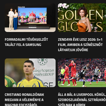
FORRADALMI TÉVÉKIJELZŐT
ZENDAYA ÉVE LESZ 2026: 5+1
TALÁLT FEL A SAMSUNG
FILM, AMIBEN A SZÍNÉSZNŐT
LÁTHATJUK JÖVŐRE
CRISTIANO RONALDÓNAK
ÁLL A BÁL A LIVERPOOL KÖRÜL,
MEGVAN A VÉLEMÉNYE A
SZOBOSZLAIÉKNÁL SZTRÁJKRÓ
MAGYAR FOCISTÁRÓL
SZÓLNAK A HÍREK