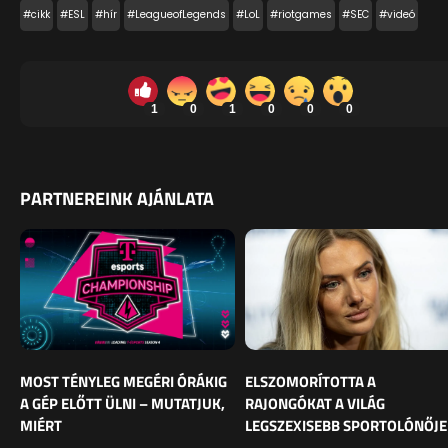
#cikk
#ESL
#hír
#LeagueofLegends
#LoL
#riotgames
#SEC
#videó
1
0
1
0
0
0
PARTNEREINK AJÁNLATA
MOST TÉNYLEG MEGÉRI ÓRÁKIG
ELSZOMORÍTOTTA A
A GÉP ELŐTT ÜLNI – MUTATJUK,
RAJONGÓKAT A VILÁG
MIÉRT
LEGSZEXISEBB SPORTOLÓNŐJE