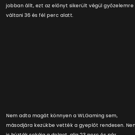
jobban állt, ezt az előnyt sikerült végül győzelemre
váltani 36 és fél perc alatt.
Nem adta magát könnyen a WLGaming sem,
másodjára kezükbe vették a gyeplőt rendesen. Ne
is húzták sokáig a dolgot, alig 23 perc és pár