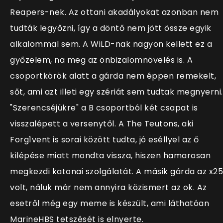
Reapers-nek. Az ottani akadályokat azonban nem
tudták legyőzni, így a döntő nem jött össze egyik
alkalommal sem. A WiLD-nak nagyon kellett ez a
győzelem, na meg az önbizalomnövelés is. A
csoportkörök alatt a gárda nem éppen remekelt,
sőt, ami azt illeti egy szériát sem tudtak megnyerni.
"Szerencséjükre" a B csoportból két csapat is
visszalépett a versenytől. A The Teutons, aki
Forg1vent is sorai között tudta, jó eséllyel az ő
kilépése miatt mondta vissza, hiszen hamarosan
megkezdi katonai szolgálatát. A másik gárda az x25
volt, náluk már nem annyira közismert az ok. Az
esetről még egy meme is készült, ami láthatóan
MarineHBS tetszését is elnyerte.