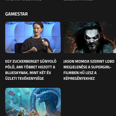
GAMESTAR
EGY ZUCKERBERGET GÚNYOLÓ
JASON MOMOA SZERINT LOBO
PÓLÓ, AMI TÖBBET HOZOTT A
MEGJELENÉSE A SUPERGIRL-
BLUESKYNAK, MINT KÉT ÉV
FILMBEN HŰ LESZ A
ÜZLETI TEVÉKENYSÉGE
KÉPREGÉNYEKHEZ