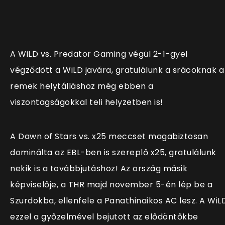
A WiLD vs. Predator Gaming végül 2-1-gyel
végződött a WiLD javára, gratulálunk a srácoknak a
remek helytálláshoz még ebben a
viszontagságokkal teli helyzetben is!
A Dawn of Stars vs. x25 meccset magabiztosan
dominálta az EBL-ben is szereplő x25, gratulálunk
nekik is a továbbjutáshoz! Az ország másik
képviselője, a THR majd november 5-én lép be a
Szurdokba, ellenfele a Panathinaikos AC lesz. A WiL
ezzel a győzelmével bejutott az elődöntőkbe