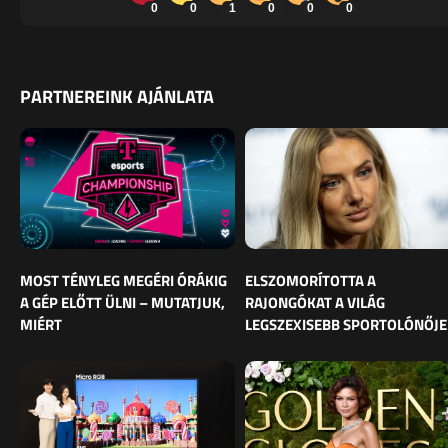
0
0
1
0
0
0
PARTNEREINK AJÁNLATA
MOST TÉNYLEG MEGÉRI ÓRÁKIG
ELSZOMORÍTOTTA A
A GÉP ELŐTT ÜLNI – MUTATJUK,
RAJONGÓKAT A VILÁG
MIÉRT
LEGSZEXISEBB SPORTOLÓNŐJE