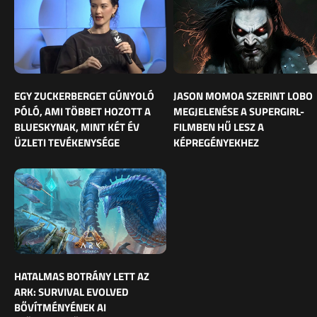
EGY ZUCKERBERGET GÚNYOLÓ
JASON MOMOA SZERINT LOBO
PÓLÓ, AMI TÖBBET HOZOTT A
MEGJELENÉSE A SUPERGIRL-
BLUESKYNAK, MINT KÉT ÉV
FILMBEN HŰ LESZ A
ÜZLETI TEVÉKENYSÉGE
KÉPREGÉNYEKHEZ
HATALMAS BOTRÁNY LETT AZ
ARK: SURVIVAL EVOLVED
BŐVÍTMÉNYÉNEK AI