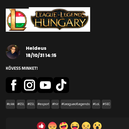
Heldeus
18/10/31 14:15
KÖVESS MINKET!
#cikk
#ESL
#ESL
#esport
#hír
#LeagueofLegends
#LoL
#SEC