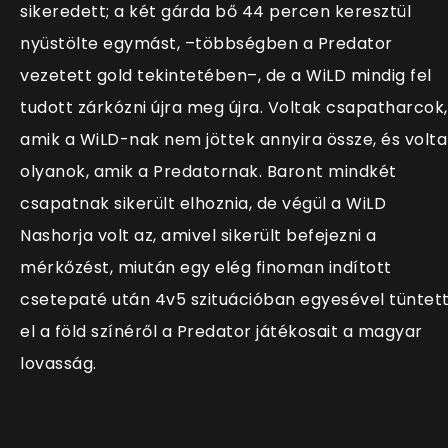
sikeredett; a két gárda bő 44 percen keresztül
nyüstölte egymást, –többségben a Predator
vezetett gold tekintetében–, de a WiLD mindig fel
tudott zárkózni újra meg újra. Voltak csapatharcok,
amik a WiLD-nak nem jöttek annyira össze, és volta
olyanok, amik a Predatornak. Baront mindkét
csapatnak sikerült elhoznia, de végül a WiLD
Nashorja volt az, amivel sikerült befejezni a
mérkőzést, miután egy elég finoman indított
csetepaté után 4v5 szituációban egyesével tüntet
el a föld színéről a Predator játékosait a magyar
lovasság.