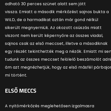
adható 30 perces szünet alatt sem jött
vissza. Emiatt a második mérkőzést sajnos bukta a
WiLD, de a harmadikat aztán már gond nélkül
sikerült megnyerniük. Az okozott csúszás miatt
viszont nem került képernyőre az összes viadal,
sajnos csak az első meccset, illetve a másodiknak
egy részét tekinthették meg a nézők. Emiatt mi se
tudunk az összes meccset felölelő beszámolót adni
ám azt megnézhetjük, hogy az első másfél párbajo
mi történt.
ELSŐ MECCS
A nyitómérkőzés meglehetősen izgalmasra