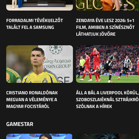
FORRADALMI TÉVÉKIJELZŐT
ZENDAYA ÉVE LESZ 2026: 5+1
TALÁLT FEL A SAMSUNG
FILM, AMIBEN A SZÍNÉSZNŐT
LÁTHATJUK JÖVŐRE
CRISTIANO RONALDÓNAK
ÁLL A BÁL A LIVERPOOL KÖRÜL,
MEGVAN A VÉLEMÉNYE A
SZOBOSZLAIÉKNÁL SZTRÁJKRÓ
MAGYAR FOCISTÁRÓL
SZÓLNAK A HÍREK
GAMESTAR