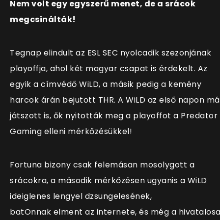
Nem volt egy egyszerű menet, de a srácok
megcsinálták!
Tegnap elindult az ESL SEC nyolcadik szezonjának
playoffja, ahol két magyar csapat is érdekelt. Az
egyik a címvédő WiLD, a másik pedig a kemény
harcok árán bejutott THR. A WiLD az első napon má
játszott is, ők nyitották meg a playoffot a Predator
Gaming elleni mérkőzésükkel!
Fortuna bizony csak felemásan mosolygott a
srácokra, a második mérkőzésen ugyanis a WiLD
ideiglenes lengyel dzsungelesének,
batOnnak elment az internete, és még a hivatalos