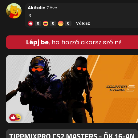
Akitelin
7 éve
:3
0
0
0
Válasz
Lépj be
, ha hozzá akarsz szólni!
TIPPMIXPRO CS2 MASTERS - ŐK 16-AN