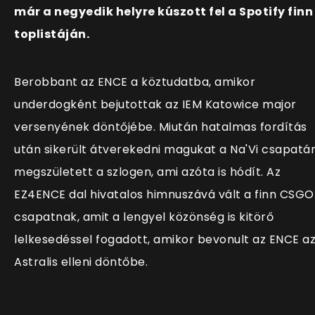
már a negyedik helyre kúszott fel a Spotify finn
toplistáján.
Berobbant az ENCE a köztudatba, amikor
underdogként bejutottak az IEM Katowice major
versenyének döntőjébe. Miután hatalmas fordítás
után sikerült átverekedni magukat a Na'Vi csapatán
megszületett a szlogen, ami azóta is hódít. Az
EZ4ENCE dal hivatalos himnuszává vált a finn CSGO
csapatnak, amit a lengyel közönség is kitörő
lelkesedéssel fogadott, amikor bevonult az ENCE a
Astralis elleni döntőbe.