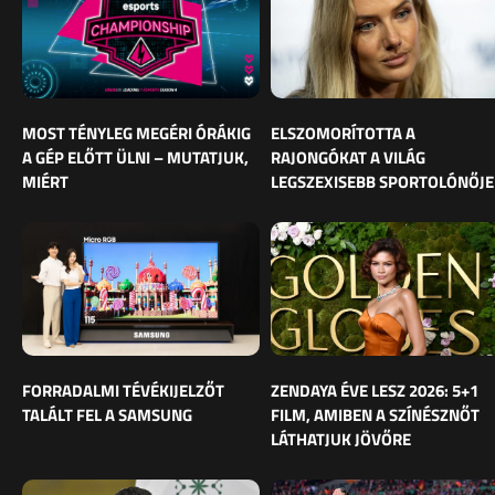
MOST TÉNYLEG MEGÉRI ÓRÁKIG
ELSZOMORÍTOTTA A
A GÉP ELŐTT ÜLNI – MUTATJUK,
RAJONGÓKAT A VILÁG
MIÉRT
LEGSZEXISEBB SPORTOLÓNŐJE
FORRADALMI TÉVÉKIJELZŐT
ZENDAYA ÉVE LESZ 2026: 5+1
TALÁLT FEL A SAMSUNG
FILM, AMIBEN A SZÍNÉSZNŐT
LÁTHATJUK JÖVŐRE