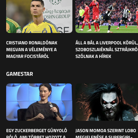
CRISTIANO RONALDÓNAK
ÁLL A BÁL A LIVERPOOL KÖRÜL,
MEGVAN A VÉLEMÉNYE A
SZOBOSZLAIÉKNÁL SZTRÁJKRÓ
MAGYAR FOCISTÁRÓL
SZÓLNAK A HÍREK
GAMESTAR
EGY ZUCKERBERGET GÚNYOLÓ
JASON MOMOA SZERINT LOBO
PÓLÓ, AMI TÖBBET HOZOTT A
MEGJELENÉSE A SUPERGIRL-