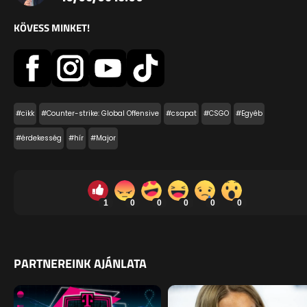
KÖVESS MINKET!
#cikk
#Counter-strike: Global Offensive
#csapat
#CSGO
#Egyéb
#érdekesség
#hír
#Major
1
0
0
0
0
0
PARTNEREINK AJÁNLATA