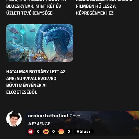
BLUESKYNAK, MINT KÉT ÉV
FILMBEN HŰ LESZ A
ÜZLETI TEVÉKENYSÉGE
KÉPREGÉNYEKHEZ
HATALMAS BOTRÁNY LETT AZ
ARK: SURVIVAL EVOLVED
BŐVÍTMÉNYÉNEK AI
ELŐZETESÉBŐL
orobertothefirst
7 éve
#EZ4ENCE
0
0
0
Válasz