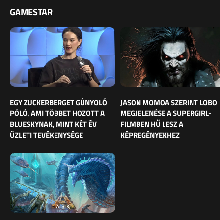
GAMESTAR
EGY ZUCKERBERGET GÚNYOLÓ
JASON MOMOA SZERINT LOBO
PÓLÓ, AMI TÖBBET HOZOTT A
MEGJELENÉSE A SUPERGIRL-
BLUESKYNAK, MINT KÉT ÉV
FILMBEN HŰ LESZ A
ÜZLETI TEVÉKENYSÉGE
KÉPREGÉNYEKHEZ