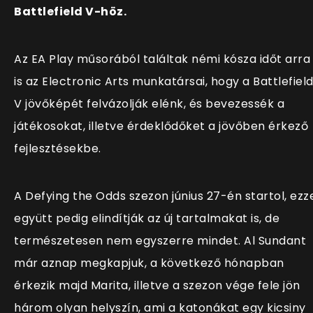
Battlefield V-höz.
Az EA Play műsorából találtak némi kósza időt arra
is az Electronic Arts munkatársai, hogy a Battlefiel
V jövőképét felvázolják elénk, és bevezessék a
játékosokat, illetve érdeklődőket a jövőben érkező
fejlesztésekbe.
A Defying the Odds szezon június 27-én startol, ezz
együtt pedig elindítják az új tartalmakat is, de
természetesen nem egyszerre mindet. Al Sundant
már aznap megkapjuk, a következő hónapban
érkezik majd Marita, illetve a szezon vége fele jön
három olyan helyszín, ami a katonákat egy kicsiny