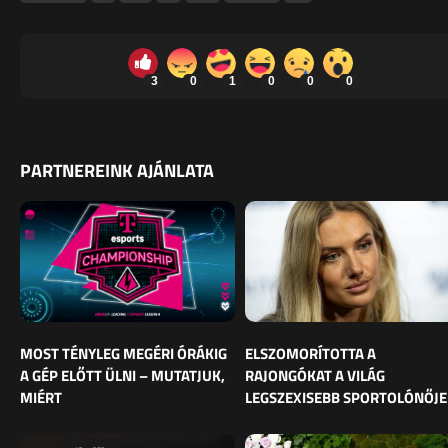
3
0
1
0
0
0
PARTNEREINK AJÁNLATA
MOST TÉNYLEG MEGÉRI ÓRÁKIG
ELSZOMORÍTOTTA A
A GÉP ELŐTT ÜLNI – MUTATJUK,
RAJONGÓKAT A VILÁG
MIÉRT
LEGSZEXISEBB SPORTOLÓNŐJE