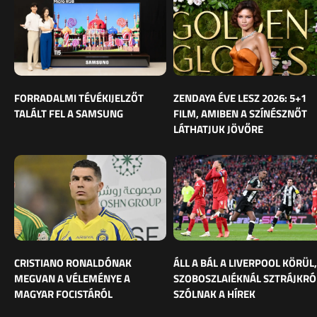
FORRADALMI TÉVÉKIJELZŐT
ZENDAYA ÉVE LESZ 2026: 5+1
TALÁLT FEL A SAMSUNG
FILM, AMIBEN A SZÍNÉSZNŐT
LÁTHATJUK JÖVŐRE
CRISTIANO RONALDÓNAK
ÁLL A BÁL A LIVERPOOL KÖRÜL,
MEGVAN A VÉLEMÉNYE A
SZOBOSZLAIÉKNÁL SZTRÁJKRÓ
MAGYAR FOCISTÁRÓL
SZÓLNAK A HÍREK