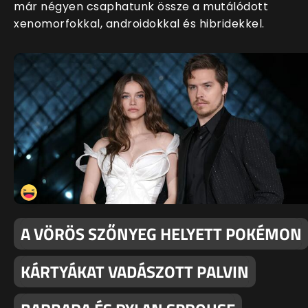
már négyen csaphatunk össze a mutálódott
xenomorfokkal, androidokkal és hibridekkel.
A VÖRÖS SZŐNYEG HELYETT POKÉMON
KÁRTYÁKAT VADÁSZOTT PALVIN