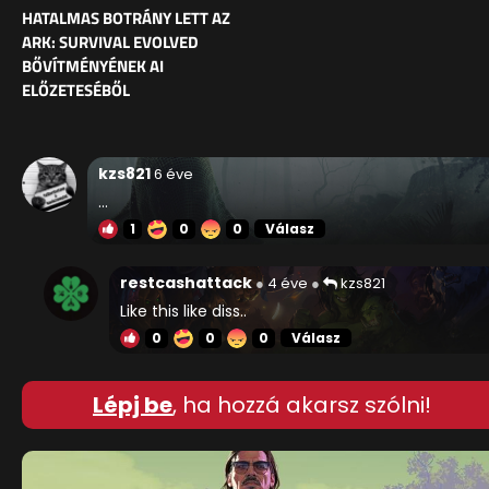
HATALMAS BOTRÁNY LETT AZ
ARK: SURVIVAL EVOLVED
BŐVÍTMÉNYÉNEK AI
ELŐZETESÉBŐL
kzs821
6 éve
...
1
0
0
Válasz
restcashattack
4 éve
kzs821
Like this like diss..
0
0
0
Válasz
Lépj be
, ha hozzá akarsz szólni!