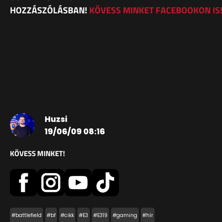
HOZZÁSZÓLÁSBAN!
KÖVESS MINKET FACEBOOKON IS
Huzsi
19/06/09 08:16
KÖVESS MINKET!
#battlefield
#bf
#cikk
#E3
#E319
#gaming
#hír