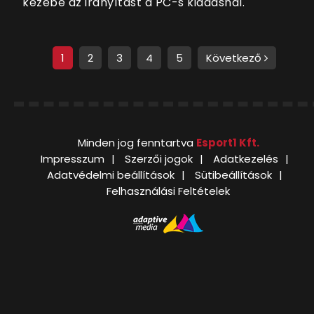
kezébe az irányítást a PC-s kiadásnál.
1
2
3
4
5
Következő
Minden jog fenntartva
Esport1 Kft.
Impresszum
Szerzői jogok
Adatkezelés
Adatvédelmi beállítások
Sütibeállítások
Felhasználási Feltételek