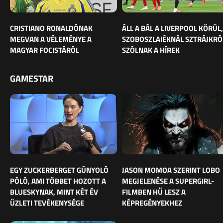
CRISTIANO RONALDÓNAK
ÁLL A BÁL A LIVERPOOL KÖRÜL,
MEGVAN A VÉLEMÉNYE A
SZOBOSZLAIÉKNÁL SZTRÁJKRÓ
MAGYAR FOCISTÁRÓL
SZÓLNAK A HÍREK
GAMESTAR
EGY ZUCKERBERGET GÚNYOLÓ
JASON MOMOA SZERINT LOBO
PÓLÓ, AMI TÖBBET HOZOTT A
MEGJELENÉSE A SUPERGIRL-
BLUESKYNAK, MINT KÉT ÉV
FILMBEN HŰ LESZ A
ÜZLETI TEVÉKENYSÉGE
KÉPREGÉNYEKHEZ