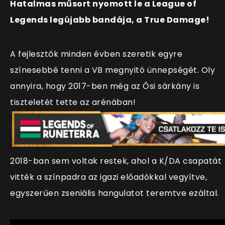
Hatalmas műsort nyomott le a League of
Legends legújabb bandája, a True Damage!
A fejlesztők minden évben szeretik egyre
színesebbé tenni a VB megnyitó ünnepségét. Oly
annyira, hogy 2017-ben még az Ősi sárkány is
tiszteletét tette az arénában!
2018-ban sem voltak restek, ahol a K/DA csapatát
vitték a színpadra az igazi előadókkal vegyítve,
egyszerűen zseniális hangulatot teremtve ezáltal.