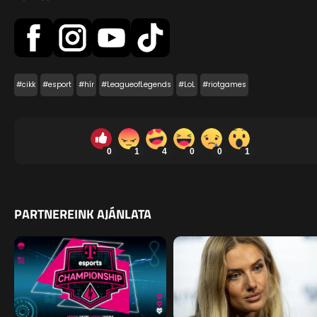
#cikk
#esport
#hír
#LeagueofLegends
#LoL
#riotgames
0
1
4
0
0
1
PARTNEREINK AJÁNLATA