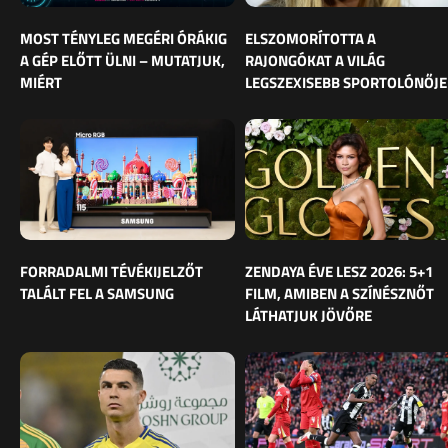
MOST TÉNYLEG MEGÉRI ÓRÁKIG
ELSZOMORÍTOTTA A
A GÉP ELŐTT ÜLNI – MUTATJUK,
RAJONGÓKAT A VILÁG
MIÉRT
LEGSZEXISEBB SPORTOLÓNŐJE
FORRADALMI TÉVÉKIJELZŐT
ZENDAYA ÉVE LESZ 2026: 5+1
TALÁLT FEL A SAMSUNG
FILM, AMIBEN A SZÍNÉSZNŐT
LÁTHATJUK JÖVŐRE