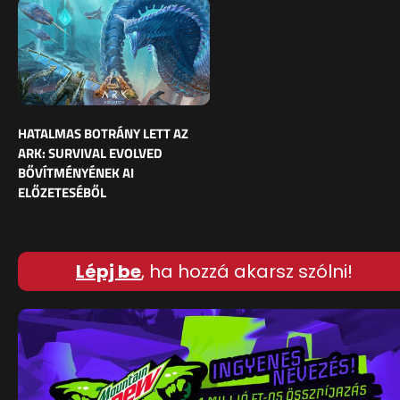
HATALMAS BOTRÁNY LETT AZ
ARK: SURVIVAL EVOLVED
BŐVÍTMÉNYÉNEK AI
ELŐZETESÉBŐL
Lépj be
, ha hozzá akarsz szólni!