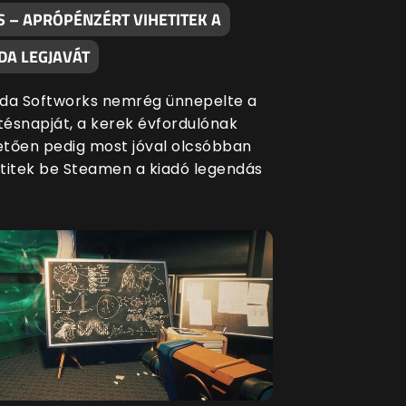
S – APRÓPÉNZÉRT VIHETITEK A
DA LEGJAVÁT
da Softworks nemrég ünnepelte a
etésnapját, a kerek évfordulónak
tően pedig most jóval olcsóbban
titek be Steamen a kiadó legendás