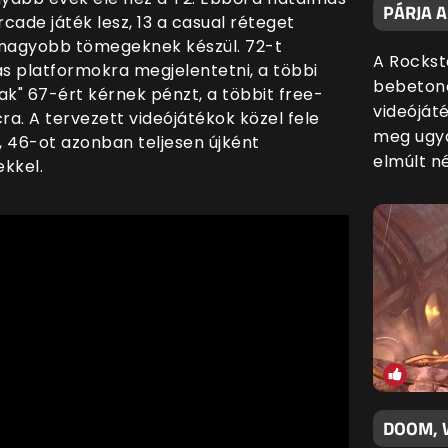
PÁRJA 
ade játék lesz, 13 a casual réteget
egnagyobb tömegeknek készül. 72-t
A Rockst
s platformokra megjelentetni, a többi
bebetono
sak" 67-ért kérnek pénzt, a többit free-
videóját
a. A tervezett videójátékok közel fele
meg ugya
z, 46-ot azonban teljesen újként
elmúlt n
kkel.
DOOM, 