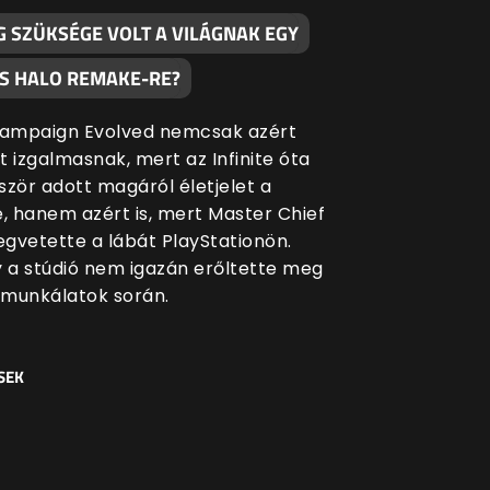
G SZÜKSÉGE VOLT A VILÁGNAK EGY
S HALO REMAKE-RE?
Campaign Evolved nemcsak azért
t izgalmasnak, mert az Infinite óta
ször adott magáról életjelet a
e, hanem azért is, mert Master Chief
gvetette a lábát PlayStationön.
y a stúdió nem igazán erőltette meg
munkálatok során.
SEK