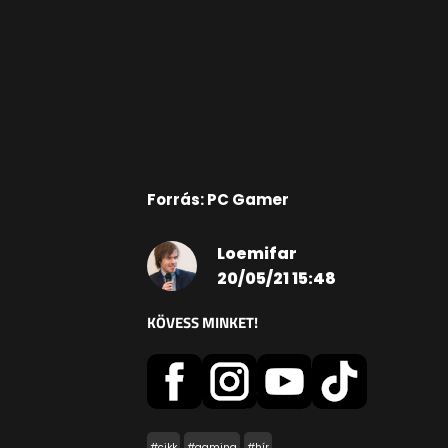
Forrás: PC Gamer
Loemifar
20/05/21 15:48
KÖVESS MINKET!
#cikk
#gaming
#hír