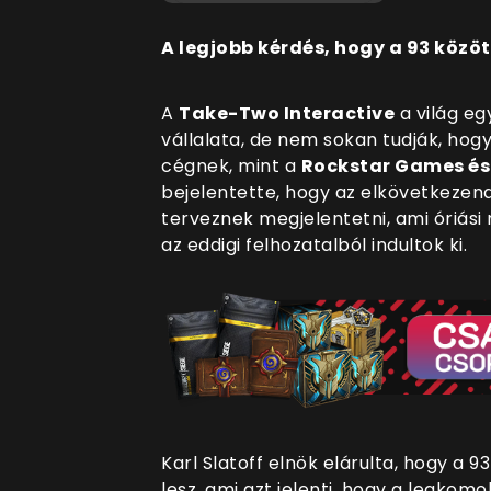
A legjobb kérdés, hogy a 93 közöt
A
Take-Two Interactive
a világ eg
vállalata, de nem sokan tudják, hog
cégnek, mint a
Rockstar Games és
bejelentette, hogy az elkövetkezen
terveznek megjelentetni, ami óriási
az eddigi felhozatalból indultok ki.
Karl Slatoff elnök elárulta, hogy a 
lesz, ami azt jelenti, hogy a legkom