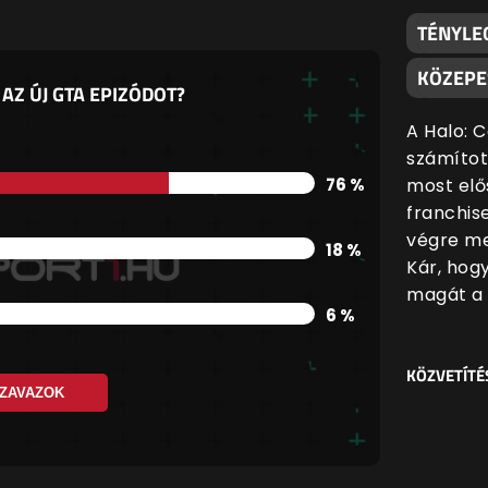
TÉNYLE
KÖZEPE
AZ ÚJ GTA EPIZÓDOT?
A Halo: 
számítot
76 %
most elő
franchis
végre me
18 %
Kár, hog
magát a 
6 %
KÖZVETÍTÉ
ZAVAZOK