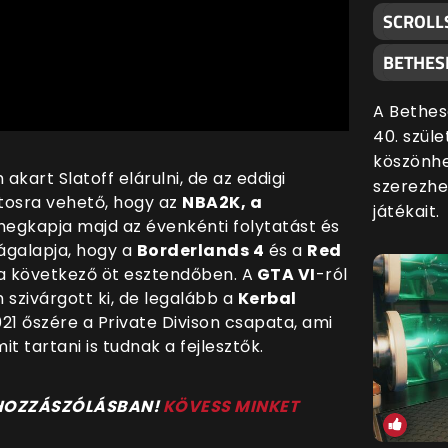
SCROLL
BETHES
A Bethes
40. szül
köszönhe
art Slatoff elárulni, de az eddigi
szerezhe
ztosra vehető, hogy az
NBA2K, a
játékait.
egkapja majd az évenkénti folytatást és
ságalapja, hogy a
Borderlands 4
és a
Red
 a következő öt esztendőben. A
GTA VI
-ról
szivárgott ki, de legalább a
Kerbal
021 őszére a Private Divison csapata, ami
t tartani is tudnak a fejlesztők.
 HOZZÁSZÓLÁSBAN!
KÖVESS MINKET