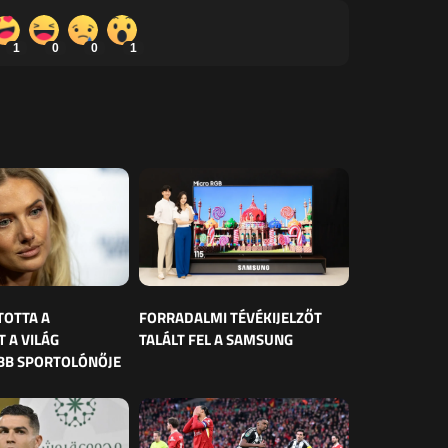
1
0
0
1
TOTTA A
FORRADALMI TÉVÉKIJELZŐT
 A VILÁG
TALÁLT FEL A SAMSUNG
BB SPORTOLÓNŐJE