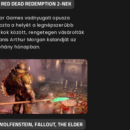
A RED DEAD REDEMPTION 2-NEK
ar Games vadnyugati opusza
zta a helyét a legnépszerűbb
ékok között, rengetegen vásárolták
nis Arthur Morgan kalandját az
éhány hónapban.
WOLFENSTEIN, FALLOUT, THE ELDER