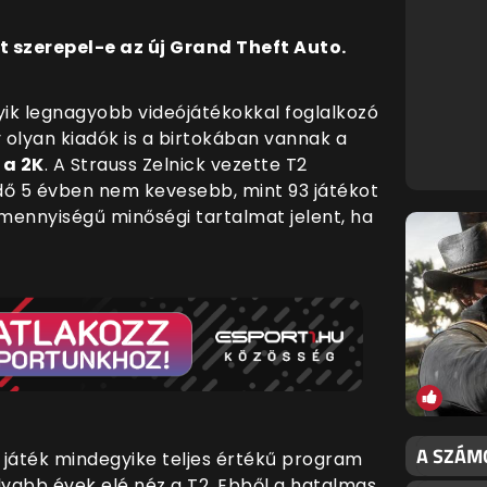
t szerepel-e az új Grand Theft Auto.
yik legnagyobb videójátékokkal foglalkozó
y olyan kiadók is a birtokában vannak a
 a 2K
. A Strauss Zelnick vezette T2
dő 5 évben nem kevesebb, mint 93 játékot
 mennyiségű minőségi tartalmat jelent, ha
A SZÁMO
93 játék mindegyike teljes értékű program
olyabb évek elé néz a T2. Ebből a hatalmas