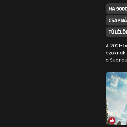
HA 9000
CSAPNÁ
TÚLÉLŐJ
A 2021-b
azoknak f
a Subnau