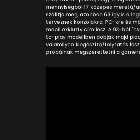
mennyiségből 17 közepes méretű/arc
szólítja meg, azonban 63 így is a l
terveznek konzolokra, PC-kre és má
mobil exkluzív cím lesz. A 93-ból "c
to-play modellben dobják majd piacr
valamilyen kiegészítő/folytatás les
próbálnak megszerettetni a gamere