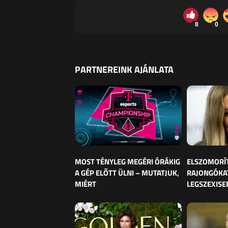
8
0
PARTNEREINK AJÁNLATA
MOST TÉNYLEG MEGÉRI ÓRÁKIG
ELSZOMORÍ
A GÉP ELŐTT ÜLNI – MUTATJUK,
RAJONGÓKAT
MIÉRT
LEGSZEXISE