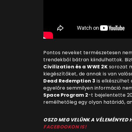
Pontos neveket természetesen nem ak
trendekből bátran kiindulhattok. Bi
Civilization és a WWE 2K
sorozat m
kiegészítőket, de annak is van való
Dead Redemption 3
is elkészülhet
egyelőre semmilyen információ nem 
Space Program 2
-t bejelentette 2
remélhetőleg egy olyan határidő, ami
OSZD MEG VELÜNK A VÉLEMÉNYED
FACEBOOKON IS!