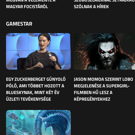
MAGYAR FOCISTÁRÓL
SZÓLNAK A HÍREK
GAMESTAR
EGY ZUCKERBERGET GÚNYOLÓ
JASON MOMOA SZERINT LOBO
PÓLÓ, AMI TÖBBET HOZOTT A
MEGJELENÉSE A SUPERGIRL-
BLUESKYNAK, MINT KÉT ÉV
FILMBEN HŰ LESZ A
ÜZLETI TEVÉKENYSÉGE
KÉPREGÉNYEKHEZ