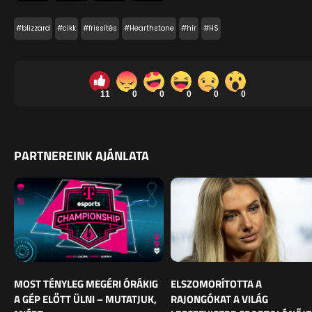
#blizzard
#cikk
#frissítés
#Hearthstone
#hír
#HS
11
0
0
0
0
0
PARTNEREINK AJÁNLATA
MOST TÉNYLEG MEGÉRI ÓRÁKIG
ELSZOMORÍTOTTA A
A GÉP ELŐTT ÜLNI – MUTATJUK,
RAJONGÓKAT A VILÁG