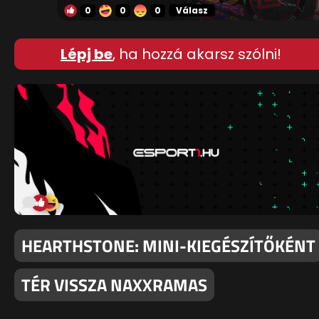
0
0
0
Válasz
Lépj be
, ha hozzá akarsz szólni!
HEARTHSTONE: MINI-KIEGÉSZÍTŐKÉNT
TÉR VISSZA NAXXRAMAS