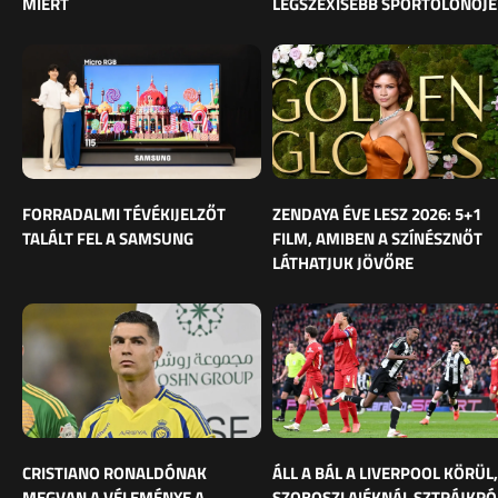
MIÉRT
LEGSZEXISEBB SPORTOLÓNŐJE
FORRADALMI TÉVÉKIJELZŐT
ZENDAYA ÉVE LESZ 2026: 5+1
TALÁLT FEL A SAMSUNG
FILM, AMIBEN A SZÍNÉSZNŐT
LÁTHATJUK JÖVŐRE
CRISTIANO RONALDÓNAK
ÁLL A BÁL A LIVERPOOL KÖRÜL,
MEGVAN A VÉLEMÉNYE A
SZOBOSZLAIÉKNÁL SZTRÁJKRÓ