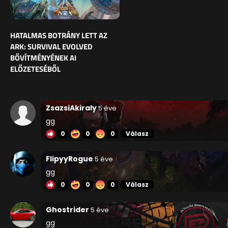
HATALMAS BOTRÁNY LETT AZ
ARK: SURVIVAL EVOLVED
BŐVÍTMÉNYÉNEK AI
ELŐZETESÉBŐL
ZsazsiAkiraly
5 éve
gg
0
0
0
Válasz
FlipyyRogue
5 éve
gg
0
0
0
Válasz
Ghostrider
5 éve
gg