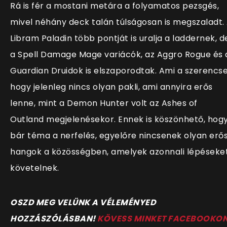
Rá is fér a mostani metára a folyamatos pezsgés,
mivel néhány deck talán túlságosan is megszaladt.
Libram Paladin több pontját is uralja a laddernek, d
a Spell Damage Mage variácók, az Aggro Rogue és 
Guardian Druidok is elszaporodtak. Ami a szerencse
hogy jelenleg nincs olyan pakli, ami annyira erős
lenne, mint a Demon Hunter volt az Ashes of
Outland megjelenésekor. Ennek is köszönhető, hog
bár téma a nerfelés, egyelőre nincsenek olyan erő
hangok a közösségben, amelyek azonnali lépéseke
követelnek.
OSZD MEG VELÜNK A VÉLEMÉNYED
HOZZÁSZÓLÁSBAN!
KÖVESS MINKET FACEBOOKO