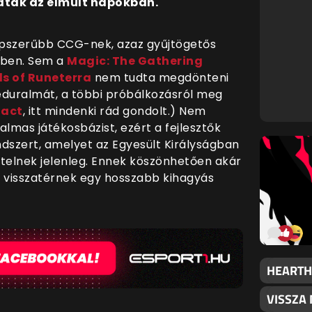
dtak az elmúlt napokban.
pszerűbb CCG-nek, azaz gyűjtögetős
érben. Sem a
Magic: The Gathering
s of Runeterra
nem tudta megdönteni
yeduralmát, a többi próbálkozásról meg
fact
, itt mindenki rád gondolt.) Nem
mas játékosbázist, ezért a fejlesztők
endszert, amelyet az Egyesült Királyságban
ztelnek jelenleg. Ennek köszönhetően akár
ik visszatérnek egy hosszabb kihagyás
HEARTH
VISSZA