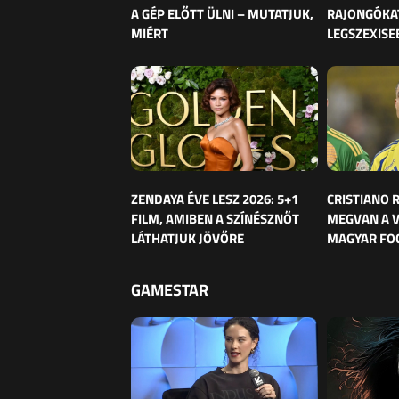
A GÉP ELŐTT ÜLNI – MUTATJUK,
RAJONGÓKAT
MIÉRT
LEGSZEXISE
ZENDAYA ÉVE LESZ 2026: 5+1
CRISTIANO
FILM, AMIBEN A SZÍNÉSZNŐT
MEGVAN A 
LÁTHATJUK JÖVŐRE
MAGYAR FO
GAMESTAR