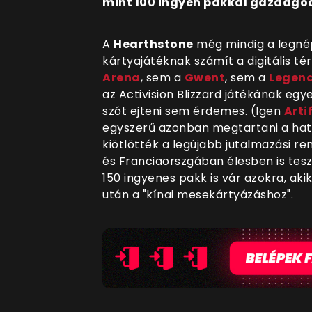
mint 100 ingyen pakkal gazdago
A
Hearthstone
még mindig a legné
kártyajátéknak számít a digitális t
Arena
, sem a
Gwent
, sem a
Legend
az Activision Blizzard játékának eg
szót ejteni sem érdemes. (Igen
Arti
egyszerű azonban megtartani a hatal
kiötlötték a legújabb jutalmazási r
és Franciaorszgában élesben is tes
150 ingyenes pakk is vár azokra, ak
után a "kínai mesekártyázáshoz".