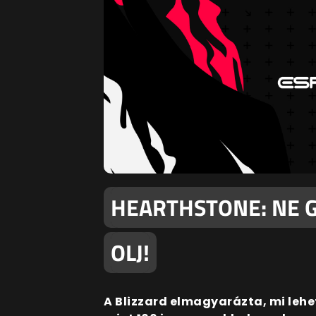
HEARTHSTONE: NE G
OLJ!
A Blizzard elmagyarázta, mi leh