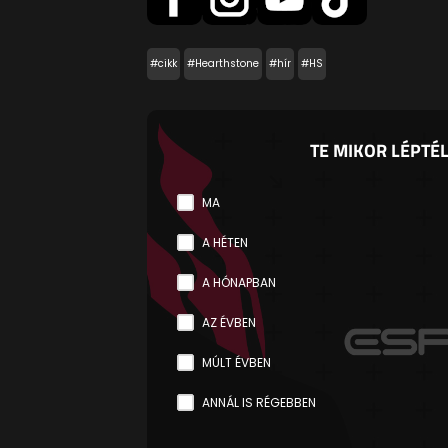
#cikk
#Hearthstone
#hír
#HS
TE MIKOR LÉPTÉL
MA
A HÉTEN
A HÓNAPBAN
AZ ÉVBEN
MÚLT ÉVBEN
ANNÁL IS RÉGEBBEN