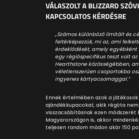
VÁLASZOLT A BLIZZARD SZÓV
KAPCSOLATOS KÉRDÉSRE
„Számos különböző limitált és cél
feltérképezzük, mi az, ami felkelt
érdeklődését, amely egyébként a
egy régióspecifikus teszt volt a
Hearthstone közösségébben, ame
véletlenszerűen csoportokba os
ingyenes kártyacsomaggal.”
Ennek értelmében azok a játékosok
ajándékkupacokat, akik régóta nem
visszacsábításnak ezen módszerét b
Magyarországon is, akkor mindenkép
teljesen random módon akár 150 pak