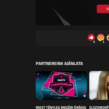
S
4
1
PARTNEREINK AJÁNLATA
MOST TÉNYLEG MEGÉRI ÓRÁKIG
ELSZOMORÍ