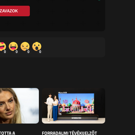
ZAVAZOK
0
0
0
0
TOTTA A
FORRADALMI TÉVÉKIJELZŐT