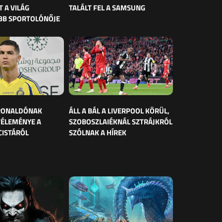
 A VILÁG
TALÁLT FEL A SAMSUNG
BB SPORTOLÓNŐJE
 RONALDÓNAK
ÁLL A BÁL A LIVERPOOL KÖRÜL,
VÉLEMÉNYE A
SZOBOSZLAIÉKNÁL SZTRÁJKRÓL
CISTÁRÓL
SZÓLNAK A HÍREK