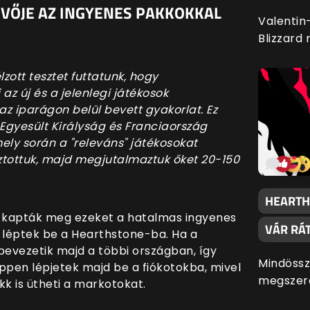
IVŐJE AZ INGYENES PAKKOKKAL
Valentin
Blizzard
zott tesztet futtatunk, hogy
i az új és a jelenlegi játékosok
z iparágon belül bevett gyakorlat. Ez
z Egyesült Királyság és Franciaország
ly során a "releváns" játékosokat
ztottuk, majd megjutalmaztuk őket 20-150
HEARTH
 kapták meg ezeket a hatalmas ingyenes
VÁR RÁ
 léptek be a Hearthstone-ba. Ha a
evezetik majd a többi országban, így
Mindössz
pen lépjetek majd be a fiókotokba, mivel
megszere
k is ütheti a markotokat.