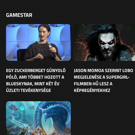
GAMESTAR
EGY ZUCKERBERGET GÚNYOLÓ
JASON MOMOA SZERINT LOBO
PÓLÓ, AMI TÖBBET HOZOTT A
MEGJELENÉSE A SUPERGIRL-
BLUESKYNAK, MINT KÉT ÉV
FILMBEN HŰ LESZ A
ÜZLETI TEVÉKENYSÉGE
KÉPREGÉNYEKHEZ