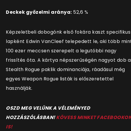
Deckek győzelmi aránya:
52,6 %
Képzeletbeli dobogónk első fokára kaszt specifikus
lapként Edwin VanCleef telepedett le, aki több min
100 ezer meccsen szerepelt a legutóbbi nagy
frissítés óta. A kártya népszerűségén nagyot dob a
Stealth Rogue paklik dominanciája, ráadásul még
egyes Weapon Rogue listák is előszeretettel
használják.
OSZD MEG VELÜNK A VÉLEMÉNYED
HOZZÁSZÓLÁSBAN!
KÖVESS MINKET FACEBOOKO
IS!