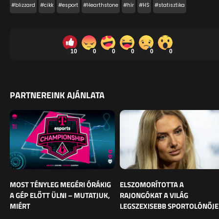
#blizzard
#cikk
#esport
#Hearthstone
#hír
#HS
#statisztika
10
0
0
0
0
0
PARTNEREINK AJÁNLATA
MOST TÉNYLEG MEGÉRI ÓRÁKIG
ELSZOMORÍTOTTA A
A GÉP ELŐTT ÜLNI – MUTATJUK,
RAJONGÓKAT A VILÁG
MIÉRT
LEGSZEXISEBB SPORTOLÓNŐJE