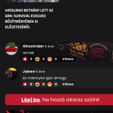
HATALMAS BOTRÁNY LETT AZ
ARK: SURVIVAL EVOLVED
BŐVÍTMÉNYÉNEK AI
ELŐZETESÉBŐL
Ghostrider
5 éve
remek
0
0
0
Válasz
Janee
5 éve
ez mennyire igaz amúgy
0
0
0
Válasz
Lépj be
, ha hozzá akarsz szólni!