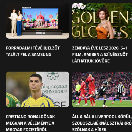
FORRADALMI TÉVÉKIJELZŐT
ZENDAYA ÉVE LESZ 2026: 5+1
TALÁLT FEL A SAMSUNG
FILM, AMIBEN A SZÍNÉSZNŐT
LÁTHATJUK JÖVŐRE
CRISTIANO RONALDÓNAK
ÁLL A BÁL A LIVERPOOL KÖRÜL,
MEGVAN A VÉLEMÉNYE A
SZOBOSZLAIÉKNÁL SZTRÁJKRÓ
MAGYAR FOCISTÁRÓL
SZÓLNAK A HÍREK