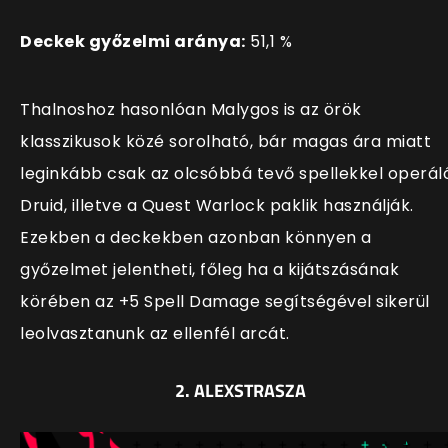
Deckek győzelmi aránya:
51,1 %
Thalnoshoz hasonlóan Malygos is az örök
klasszikusok közé sorolható, bár magas ára miatt
leginkább csak az olcsóbbá tevő spellekkel operál
Druid, illetve a Quest Warlock paklik használják.
Ezekben a deckekben azonban könnyen a
győzelmet jelentheti, főleg ha a kijátszásának
körében az +5 Spell Damage segítségével sikerül
leolvasztanunk az ellenfél arcát.
2. ALEXSTRASZA