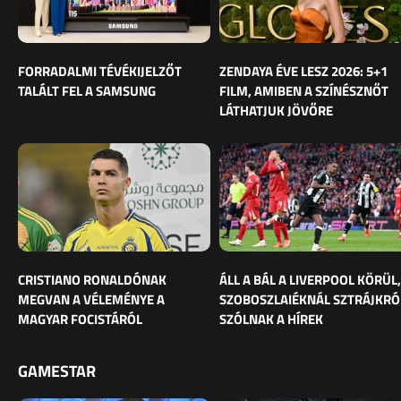
FORRADALMI TÉVÉKIJELZŐT
ZENDAYA ÉVE LESZ 2026: 5+1
TALÁLT FEL A SAMSUNG
FILM, AMIBEN A SZÍNÉSZNŐT
LÁTHATJUK JÖVŐRE
CRISTIANO RONALDÓNAK
ÁLL A BÁL A LIVERPOOL KÖRÜL,
MEGVAN A VÉLEMÉNYE A
SZOBOSZLAIÉKNÁL SZTRÁJKRÓ
MAGYAR FOCISTÁRÓL
SZÓLNAK A HÍREK
GAMESTAR