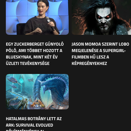
EGY ZUCKERBERGET GÚNYOLÓ
JASON MOMOA SZERINT LOBO
PÓLÓ, AMI TÖBBET HOZOTT A
MEGJELENÉSE A SUPERGIRL-
BLUESKYNAK, MINT KÉT ÉV
FILMBEN HŰ LESZ A
ÜZLETI TEVÉKENYSÉGE
KÉPREGÉNYEKHEZ
HATALMAS BOTRÁNY LETT AZ
ARK: SURVIVAL EVOLVED