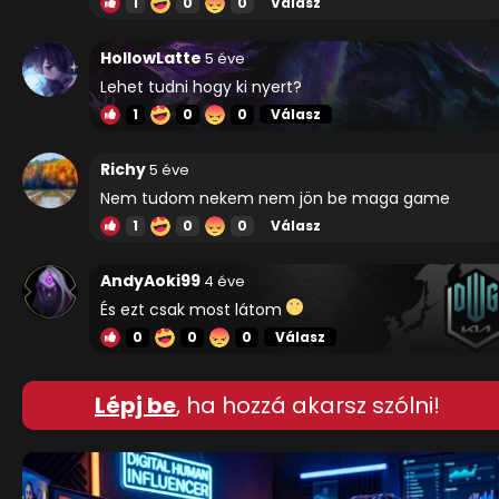
1
0
0
Válasz
HollowLatte
5 éve
Lehet tudni hogy ki nyert?
1
0
0
Válasz
Richy
5 éve
Nem tudom nekem nem jön be maga game
1
0
0
Válasz
AndyAoki99
4 éve
És ezt csak most látom
0
0
0
Válasz
Lépj be
, ha hozzá akarsz szólni!