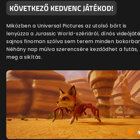
KÖVETKEZŐ KEDVENC JÁTÉKOD!
Miközben a Universal Pictures az utolsó bőrt is
lenyúzza a Jurassic World-szériáról, dínós videóját
sajnos finoman szólva sem terem minden bokorban
Néhány nap múlva szerencsére kezdődhet a futás,
meg a sikítás.