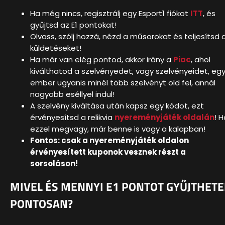
Ha még nincs, regisztrálj egy Esport1 fiókot
ITT
, és
gyűjtsd az E1 pontokat!
Olvass, szólj hozzá, nézd a műsorokat és teljesítsd 
küldetéseket!
Ha már van elég pontod, akkor irány a
Piac
, ahol
kiválthatod a szelvényedet, vagy szelvényeidet, eg
ember ugyanis minél több szelvényt old fel, annál
nagyobb eséllyel indul!
A szelvény kiváltása után kapsz egy kódot, ezt
érvényesítsd a relikvia
nyereményjáték oldalán
! H
ezzel megvagy, már benne is vagy a kalapban!
Fontos: csak a nyereményjáték oldalon
érvényesített kuponok vesznek részt a
sorsoláson!
MIVEL ÉS MENNYI E1 PONTOT GYŰJTHETE
PONTOSAN?