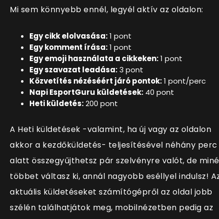
Mi sem könnyebb ennél, legyél aktív az oldalon:
Egy cikk elolvasása:
1 pont
Egy komment írása:
1 pont
Egy emoji használata a cikkeken:
1 pont
Egy szavazat leadása:
3 pont
Közvetítés nézéséért járó pontok:
1 pont/perc
Napi EsportGuru küldetések:
40 pont
Heti küldetés:
200 pont
A Heti küldetések -valamint, ha új vagy az oldalon
akkor a kezdőküldetés- teljesítésével néhány perc
alatt összegyűjthetsz pár szelvényre valót, de miné
többet váltasz ki, annál nagyobb eséllyel indulsz! A
aktuális küldetéseket számítógépről az oldal jobb
szélén találhatjátok meg, mobilnézetben pedig az