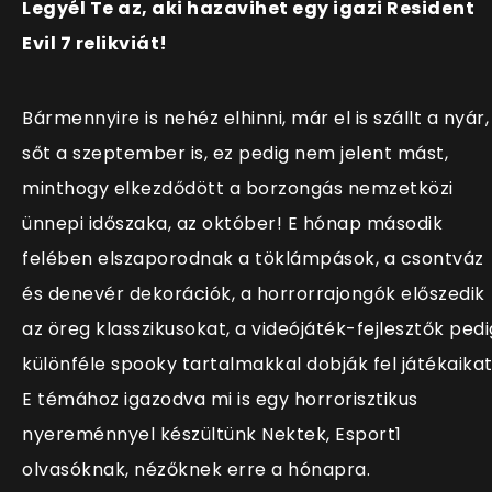
Legyél Te az, aki hazavihet egy igazi Resident
Evil 7 relikviát!
Bármennyire is nehéz elhinni, már el is szállt a nyár,
sőt a szeptember is, ez pedig nem jelent mást,
minthogy elkezdődött a borzongás nemzetközi
ünnepi időszaka, az október! E hónap második
felében elszaporodnak a töklámpások, a csontváz
és denevér dekorációk, a horrorrajongók előszedik
az öreg klasszikusokat, a videójáték-fejlesztők pedi
különféle spooky tartalmakkal dobják fel játékaikat
E témához igazodva mi is egy horrorisztikus
nyereménnyel készültünk Nektek, Esport1
olvasóknak, nézőknek erre a hónapra.