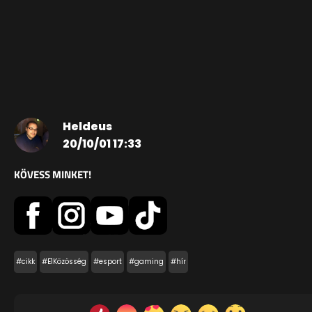
Heldeus
20/10/01 17:33
KÖVESS MINKET!
#cikk
#E1Közösség
#esport
#gaming
#hír