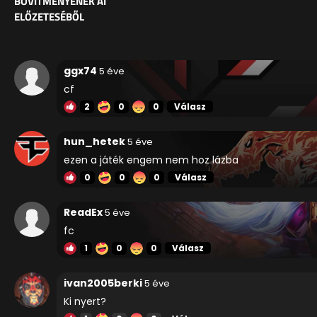
BŐVÍTMÉNYÉNEK AI
ELŐZETESÉBŐL
ggx74
5 éve
cf
2
0
0
Válasz
hun_hetek
5 éve
ezen a játék engem nem hoz lázba
0
0
0
Válasz
ReadEx
5 éve
fc
1
0
0
Válasz
ivan2005berki
5 éve
Ki nyert?