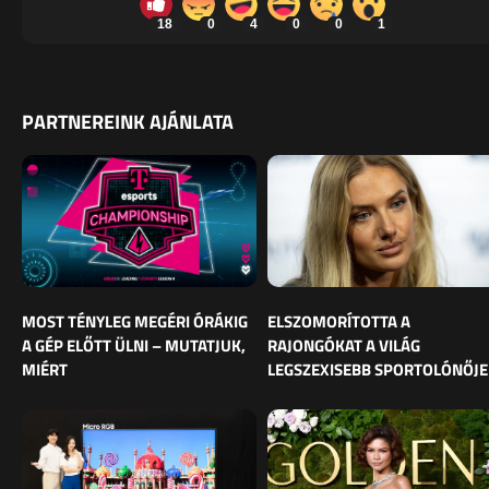
18
0
4
0
0
1
PARTNEREINK AJÁNLATA
MOST TÉNYLEG MEGÉRI ÓRÁKIG
ELSZOMORÍTOTTA A
A GÉP ELŐTT ÜLNI – MUTATJUK,
RAJONGÓKAT A VILÁG
MIÉRT
LEGSZEXISEBB SPORTOLÓNŐJE