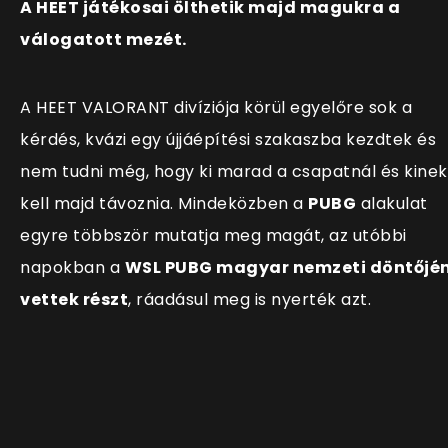
A HEET játékosai ölthetik majd magukra a
válogatott mezét.
A HEET VALORANT divíziója körül egyelőre sok a
kérdés, kvázi egy újjáépítési szakaszba kezdtek és
nem tudni még, hogy ki marad a csapatnál és kinek
kell majd távoznia. Mindeközben a
PUBG
alakulat
egyre többször mutatja meg magát, az utóbbi
napokban a
WSL PUBG magyar nemzeti döntőjé
vettek részt
, ráadásul meg is nyerték azt.