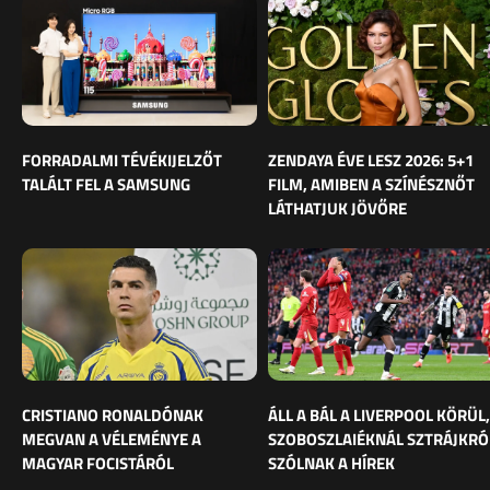
FORRADALMI TÉVÉKIJELZŐT
ZENDAYA ÉVE LESZ 2026: 5+1
TALÁLT FEL A SAMSUNG
FILM, AMIBEN A SZÍNÉSZNŐT
LÁTHATJUK JÖVŐRE
CRISTIANO RONALDÓNAK
ÁLL A BÁL A LIVERPOOL KÖRÜL,
MEGVAN A VÉLEMÉNYE A
SZOBOSZLAIÉKNÁL SZTRÁJKRÓ
MAGYAR FOCISTÁRÓL
SZÓLNAK A HÍREK