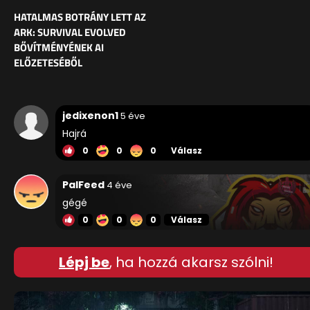
HATALMAS BOTRÁNY LETT AZ
ARK: SURVIVAL EVOLVED
BŐVÍTMÉNYÉNEK AI
ELŐZETESÉBŐL
jedixenon1
5 éve
Hajrá
0
0
0
Válasz
PalFeed
4 éve
gégé
0
0
0
Válasz
Lépj be
, ha hozzá akarsz szólni!