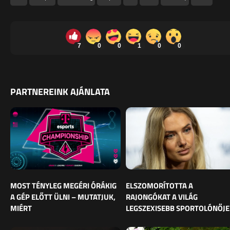
7
0
0
1
0
0
PARTNEREINK AJÁNLATA
MOST TÉNYLEG MEGÉRI ÓRÁKIG
ELSZOMORÍTOTTA A
A GÉP ELŐTT ÜLNI – MUTATJUK,
RAJONGÓKAT A VILÁG
MIÉRT
LEGSZEXISEBB SPORTOLÓNŐJE