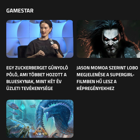
GAMESTAR
EGY ZUCKERBERGET GÚNYOLÓ
JASON MOMOA SZERINT LOBO
PÓLÓ, AMI TÖBBET HOZOTT A
MEGJELENÉSE A SUPERGIRL-
BLUESKYNAK, MINT KÉT ÉV
FILMBEN HŰ LESZ A
ÜZLETI TEVÉKENYSÉGE
KÉPREGÉNYEKHEZ