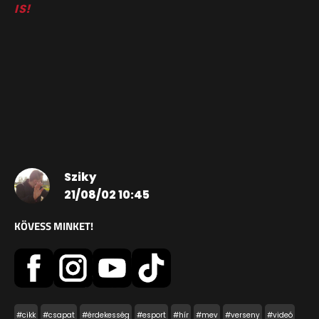
IS!
Sziky
21/08/02 10:45
KÖVESS MINKET!
#cikk
#csapat
#érdekesség
#esport
#hír
#mev
#verseny
#videó