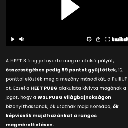
A HEET 3 fraggel nyerte meg az utolsó pályát,
összességében pedig 59 pontot gyűjtöttek
, 12
ponttal előzték meg a mezőny másodikát, a PulllUP
ot. Ezzel a
HEET PUBG
alakulata kivívta magának a
jogot, hogy a
WSL PUBG világbajnokságon
bizonyíthassanak, ők utaznak majd Koreába,
ők
képviselik majd hazánkat a rangos
megmérettetésen.