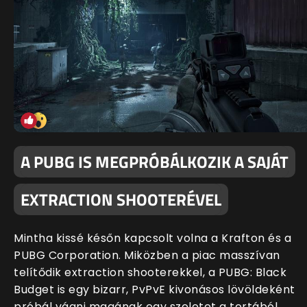
A PUBG IS MEGPRÓBÁLKOZIK A SAJÁT
EXTRACTION SHOOTERÉVEL
Mintha kissé későn kapcsolt volna a Krafton és a
PUBG Corporation. Miközben a piac masszívan
telítődik extraction shooterekkel, a PUBG: Black
Budget is egy bizarr, PvPvE kivonásos lövöldeként
próbál vágni magának egy szeletet a tortából.