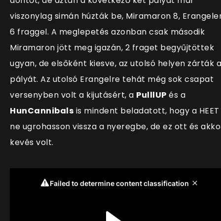
döntőt, de aztán a következő két pályát már
viszonylag simán húzták be, Miramaron 8, Erangele
6 fraggel. A meglepetés azonban csak második
Miramaron jött meg igazán, 2 fraget begyűjtöttek
ugyan, de elsőként kiesve, az utolsó helyen zárták 
pályát. Az utolsó Erangelre tehát még sok csapat
versenyben volt a kijutásért, a
PulllUP
és a
HunCannibals
is mindent beladatott, hogy a HEET
ne ugrohasson vissza a nyeregbe, de ez ott és akko
kevés volt.