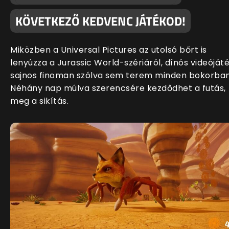
KÖVETKEZŐ KEDVENC JÁTÉKOD!
Miközben a Universal Pictures az utolsó bőrt is
lenyúzza a Jurassic World-szériáról, dínós videóját
sajnos finoman szólva sem terem minden bokorban
Néhány nap múlva szerencsére kezdődhet a futás,
meg a sikítás.