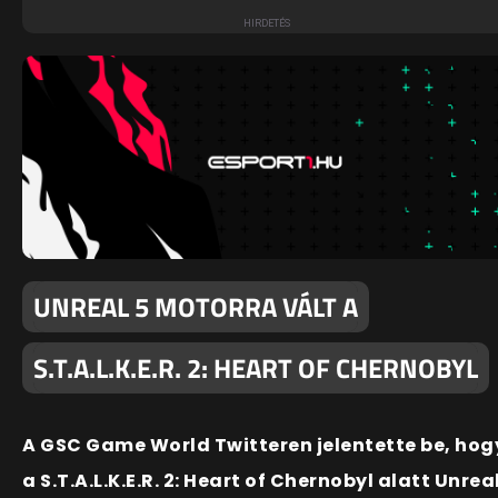
UNREAL 5 MOTORRA VÁLT A
S.T.A.L.K.E.R. 2: HEART OF CHERNOBYL
A GSC Game World Twitteren jelentette be, hog
a S.T.A.L.K.E.R. 2: Heart of Chernobyl alatt Unrea