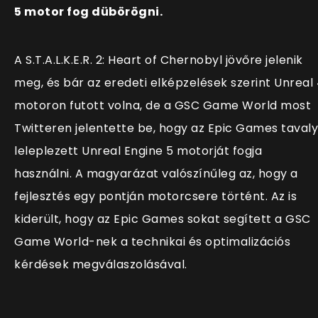
5 motor fog dübörögni.
A
S.T.A.L.K.E.R. 2: Heart of Chernobyl jövőre jelenik
meg, és bár az eredeti elképzelések szerint Unreal
motoron futott volna, de a GSC Game World most
Twitteren jelentette be, hogy az Epic Games tavaly
leleplezett Unreal Engine 5 motorját fogja
használni. A magyarázat valószínűleg az, hogy a
fejlesztés egy pontján motorcsere történt. Az is
kiderült, hogy az Epic Games sokat segített a GSC
Game World-nek a technikai és optimalizációs
kérdések megválaszolásával.