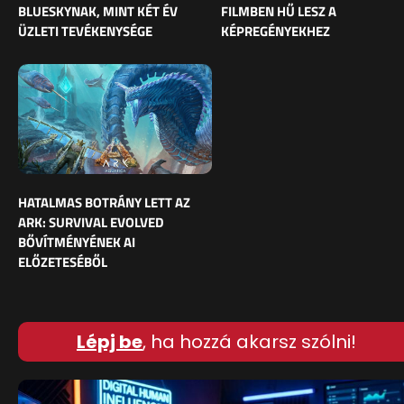
BLUESKYNAK, MINT KÉT ÉV
FILMBEN HŰ LESZ A
ÜZLETI TEVÉKENYSÉGE
KÉPREGÉNYEKHEZ
HATALMAS BOTRÁNY LETT AZ
ARK: SURVIVAL EVOLVED
BŐVÍTMÉNYÉNEK AI
ELŐZETESÉBŐL
Lépj be
, ha hozzá akarsz szólni!