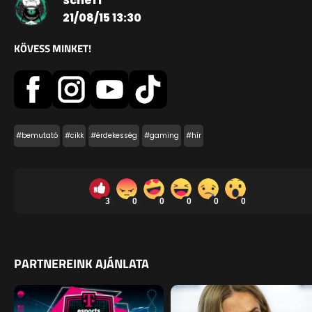
Scheff
21/08/15 13:30
KÖVESS MINKET!
#bemutató
#cikk
#érdekesség
#gaming
#hír
3
0
0
0
0
0
PARTNEREINK AJÁNLATA