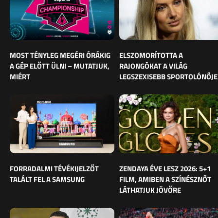
MOST TÉNYLEG MEGÉRI ÓRÁKIG
ELSZOMORÍTOTTA A
A GÉP ELŐTT ÜLNI – MUTATJUK,
RAJONGÓKAT A VILÁG
MIÉRT
LEGSZEXISEBB SPORTOLÓNŐJE
FORRADALMI TÉVÉKIJELZŐT
ZENDAYA ÉVE LESZ 2026: 5+1
TALÁLT FEL A SAMSUNG
FILM, AMIBEN A SZÍNÉSZNŐT
LÁTHATJUK JÖVŐRE