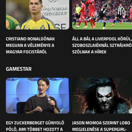
CRISTIANO RONALDÓNAK
ÁLL A BÁL A LIVERPOOL KÖRÜL,
MEGVAN A VÉLEMÉNYE A
SZOBOSZLAIÉKNÁL SZTRÁJKRÓ
MAGYAR FOCISTÁRÓL
SZÓLNAK A HÍREK
GAMESTAR
EGY ZUCKERBERGET GÚNYOLÓ
JASON MOMOA SZERINT LOBO
PÓLÓ, AMI TÖBBET HOZOTT A
MEGJELENÉSE A SUPERGIRL-