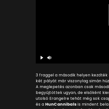
3 fraggel a második helyen kezdték
két pályát már viszonylag simán húz
A meglepetés azonban csak második
begyűjtöttek ugyan, de elsőként kies
utolsó Erangelre tehát még sok csap
és a
HunCannibals
is mindent bela