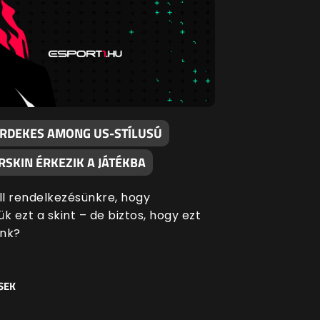
ÉRDEKES AMONG US-STÍLUSÚ
SKIN ÉRKEZIK A JÁTÉKBA
áll rendelkezésünkre, hogy
k ezt a skint – de biztos, hogy ezt
énk?
SEK