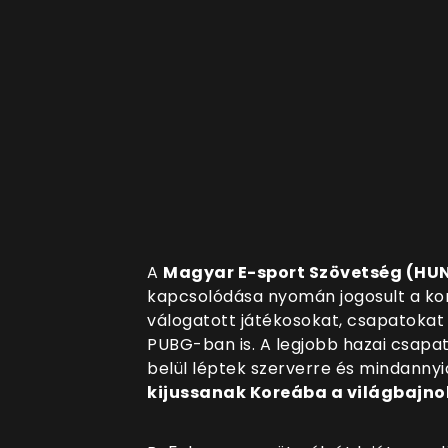
A
Magyar E-sport Szövetség (HU
kapcsolódása nyomán jogosult a kon
válogatott játékosokat, csapatokat 
PUBG-ban is. A legjobb hazai csapa
belül léptek szerverre és mindannyi
kijussanak Koreába a világbajno