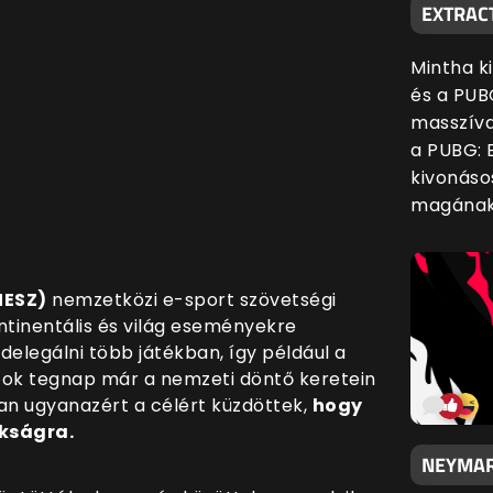
EXTRAC
Mintha k
és a PUB
masszíva
a PUBG: B
kivonáso
magának 
NESZ)
nemzetközi e-sport szövetségi
tinentális és világ eseményekre
delegálni több játékban, így például a
tok tegnap már a nemzeti döntő keretein
an ugyanazért a célért küzdöttek,
hogy
kságra.
NEYMAR 