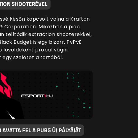
TION SHOOTERÉVEL
issé későn kapcsolt volna a Krafton
G Corporation. Miközben a piac
n telítődik extraction shooterekkel,
lack Budget is egy bizarr, PvPvE
s lövöldeként próbál vágni
egy szeletet a tortából.
AVATTA FEL A PUBG ÚJ PÁLYÁJÁT