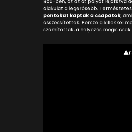
Bo5-ben, az az öt pályát lejátszva 
alakulat a legerősebb. Természete
pontokat kaptak a csapatok
, am
összessítettek. Persze a killekkel m
számítottak, a helyezés mégis csak 