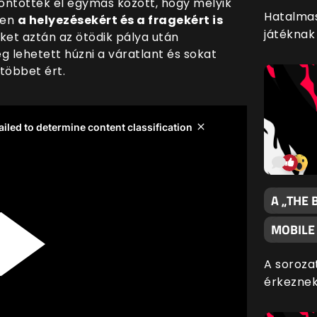
döntötték el egymás között, hogy melyik
Hatalmas
sen
a helyezésekért és a fragekért is
játéknak
iket aztán az ötödik pálya után
eg lehetett húzni a váratlant és sokat
többet ért.
A „THE 
MOBILE
A soroza
érkeznek