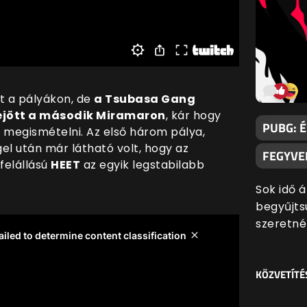
t a pályákon, de
a Tsubasa Gang
zejött a második Miramaron
, kár hogy
PUBG: 
megismételni. Az első három pálya,
el után már látható volt, hogy az
FEGYVER
felállású
HEET
az egyik legstabilabb
Sok idő 
begyűjtsü
szeretn
KÖZVETÍTÉ