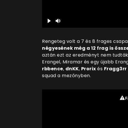
Rengeteg volt a 7 és 8 frages csapa
négyesének még a 12 frag is öss
aztán ezt az eredményt nem tudták 
Erangel, Miramar és egy újabb Erang
rbbence
,
dnKK
,
Prorix
és
Fragg3rr
squad a mezőnyben.