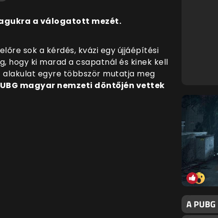
magukra a válogatott mezét.
lőre sok a kérdés, kvázi egy újjáépítési
, hogy ki marad a csapatnál és kinek kell
G
alakulat egyre többször mutatja meg
UBG magyar nemzeti döntőjén vettek
A PUBG 