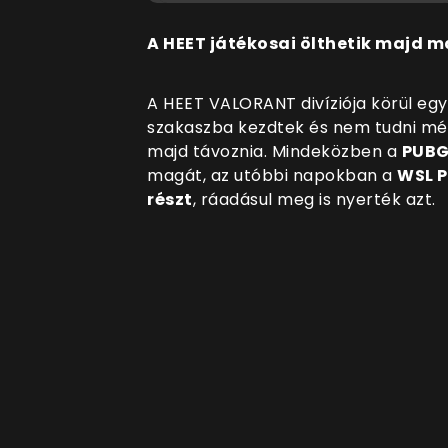
A HEET játékosai ölthetik majd 
A HEET VALORANT divíziója körül egye
szakaszba kezdtek és nem tudni még
majd távoznia. Mindeközben a
PUB
magát, az utóbbi napokban a
WSL P
részt
, ráadásul meg is nyerték azt.