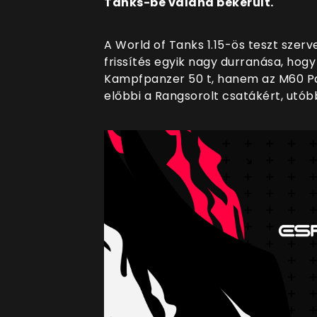
Tanks-be valaha bekerült.
A World of Tanks 1.15-ös teszt szerv
frissítés egyik nagy durranása, hog
Kampfpanzer 50 t, hanem az M60 Pat
előbbi a Rangsorolt csatákért, utó