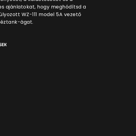
es ajánlatokat, hogy meghódítsd a
úlyozott WZ-111 model 5A vezető
héztank-ágat.
SEK