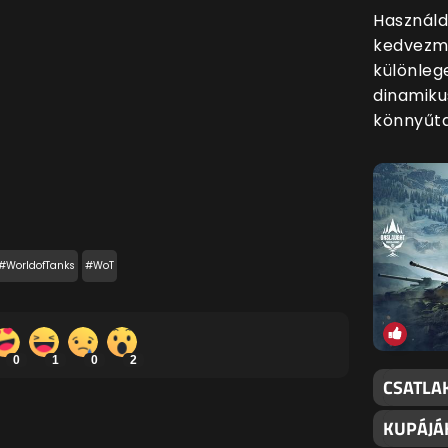
Használd
kedvezmé
különleg
dinamiku
könnyűt
#WorldofTanks
#WoT
0
1
0
2
CSATLA
KUPÁJÁ