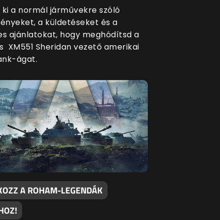
 ki a normál járművekre szóló
nyeket, a küldetéseket és a
es ajánlatokat, hogy meghódítsd a
s XM551 Sheridan vezető amerikai
ank-ágat.
KOZZ A ROHAM-LEGENDÁK
HOZ!