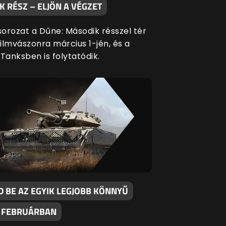
 RÉSZ – ELJÖN A VÉGZET
orozat a Dűne: Második résszel tér
filmvászonra március 1-jén, és a
Tanksben is folytatódik.
D BE AZ EGYIK LEGJOBB KÖNNYŰ
 FEBRUÁRBAN