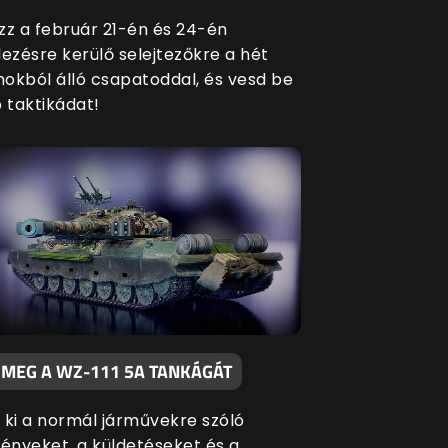
zz a február 21-én és 24-én
zésre kerülő selejtezőkre a hét
okból álló csapatoddal, és vesd be
 taktikádat!
 MEG A WZ-111 5A TANKÁGÁT
 ki a normál járművekre szóló
nyeket, a küldetéseket és a