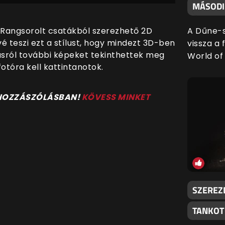
MÁSODIK
a Rangsorolt csatákból szerezhető 2D
A Dűne-s
vé teszi ezt a stílust, hogy mindezt 3D-ben
vissza a 
ílusról további képeket tekinthettek meg
World of 
otóra kell kattintanotok.
 HOZZÁSZÓLÁSBAN!
KÖVESS MINKET
SZEREZ
TANKOT