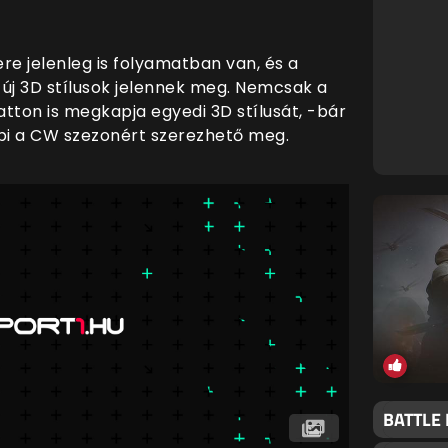
ere jelenleg is folyamatban van, és a
y új 3D stílusok jelennek meg. Nemcsak a
ton is megkapja egyedi 3D stílusát, -bár
bbi a CW szezonért szerezhető meg.
BATTLE