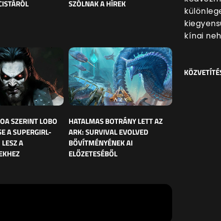
CISTÁRÓL
SZÓLNAK A HÍREK
különleg
kiegyens
kínai ne
KÖZVETÍTÉ
OA SZERINT LOBO
HATALMAS BOTRÁNY LETT AZ
E A SUPERGIRL-
ARK: SURVIVAL EVOLVED
 LESZ A
BŐVÍTMÉNYÉNEK AI
EKHEZ
ELŐZETESÉBŐL