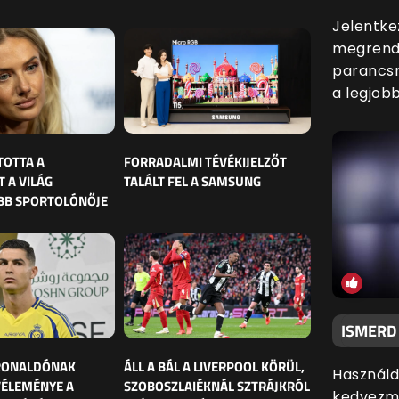
Jelentke
megrende
parancsn
a legjobb
TOTTA A
FORRADALMI TÉVÉKIJELZŐT
 A VILÁG
TALÁLT FEL A SAMSUNG
BB SPORTOLÓNŐJE
ISMERD
 RONALDÓNAK
ÁLL A BÁL A LIVERPOOL KÖRÜL,
Használd
VÉLEMÉNYE A
SZOBOSZLAIÉKNÁL SZTRÁJKRÓL
kedvezmé