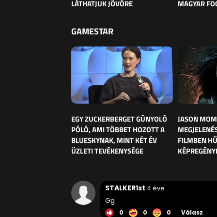
LÁTHATJUK JÖVŐRE
MAGYAR FO
GAMESTAR
EGY ZUCKERBERGET GÚNYOLÓ
JASON MOM
PÓLÓ, AMI TÖBBET HOZOTT A
MEGJELENÉS
BLUESKYNAK, MINT KÉT ÉV
FILMBEN HŰ
ÜZLETI TEVÉKENYSÉGE
KÉPREGÉNY
STALKER1st
4 éve
Gg
0
0
0
Válasz