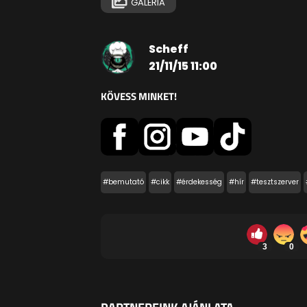
GALÉRIA
Scheff
21/11/15 11:00
KÖVESS MINKET!
#bemutató
#cikk
#érdekesség
#hír
#tesztszerver
3
0