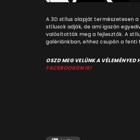
A 3D stílus alapját természetesen 
stílusok adják, de ami igazán egyedi
valósították meg a fejlesztők. A st
galériánkban, ehhez csupán a fenti f
OSZD MEG VELÜNK A VÉLEMÉNYED
FACEBOOKON IS!