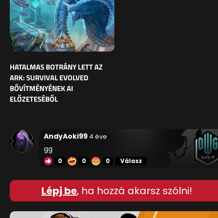
HATALMAS BOTRÁNY LETT AZ
ARK: SURVIVAL EVOLVED
BŐVÍTMÉNYÉNEK AI
ELŐZETESÉBŐL
AndyAoki99
4 éve
gg
0
0
0
Válasz
Lépj be
, ha hozzá akarsz szólni!