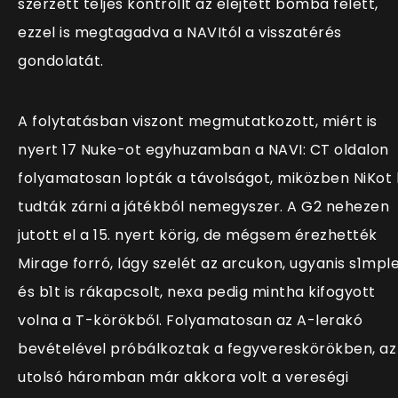
szerzett teljes kontrollt az elejtett bomba felett,
ezzel is megtagadva a NAVItól a visszatérés
gondolatát.
A folytatásban viszont megmutatkozott, miért is
nyert 17 Nuke-ot egyhuzamban a NAVI: CT oldalon
folyamatosan lopták a távolságot, miközben NiKot 
tudták zárni a játékból nemegyszer. A G2 nehezen
jutott el a 15. nyert körig, de mégsem érezhették
Mirage forró, lágy szelét az arcukon, ugyanis s1mpl
és b1t is rákapcsolt, nexa pedig mintha kifogyott
volna a T-körökből. Folyamatosan az A-lerakó
bevételével próbálkoztak a fegyvereskörökben, az
utolsó háromban már akkora volt a vereségi