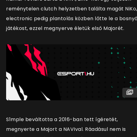
reménytelen clutch helyzetben találta magát NiKo
electronic pedig plantolás közben lőtte le a bosny
játékost, ezzel megnyerve életük első Majorét.
S1mple beváltotta a 2016-ban tett ígéretét,
megnyerte a Majort a NAVIval. Ráadásul nem is