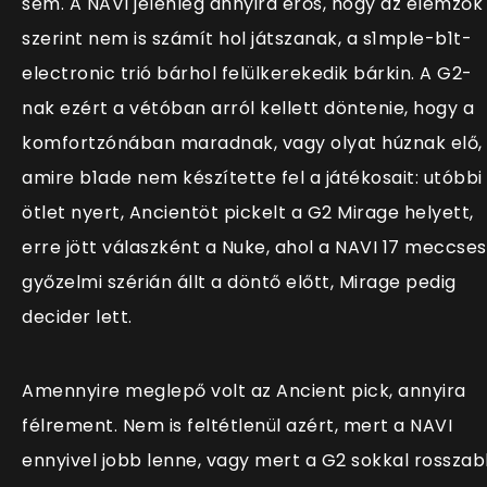
sem. A NAVI jelenleg annyira erős, hogy az elemzők
szerint nem is számít hol játszanak, a s1mple-b1t-
electronic trió bárhol felülkerekedik bárkin. A G2-
nak ezért a vétóban arról kellett döntenie, hogy a
komfortzónában maradnak, vagy olyat húznak elő,
amire b1ade nem készítette fel a játékosait: utóbbi
ötlet nyert, Ancientöt pickelt a G2 Mirage helyett,
erre jött válaszként a Nuke, ahol a NAVI 17 meccses
győzelmi szérián állt a döntő előtt, Mirage pedig
decider lett.
Amennyire meglepő volt az Ancient pick, annyira
félrement. Nem is feltétlenül azért, mert a NAVI
ennyivel jobb lenne, vagy mert a G2 sokkal rossza