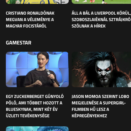
CRISTIANO RONALDÓNAK
ÁLL A BÁL A LIVERPOOL KÖRÜL,
MEGVAN A VÉLEMÉNYE A
SZOBOSZLAIÉKNÁL SZTRÁJKRÓ
MAGYAR FOCISTÁRÓL
SZÓLNAK A HÍREK
GAMESTAR
EGY ZUCKERBERGET GÚNYOLÓ
JASON MOMOA SZERINT LOBO
PÓLÓ, AMI TÖBBET HOZOTT A
MEGJELENÉSE A SUPERGIRL-
BLUESKYNAK, MINT KÉT ÉV
FILMBEN HŰ LESZ A
ÜZLETI TEVÉKENYSÉGE
KÉPREGÉNYEKHEZ