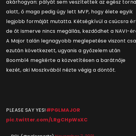
akárhogyan: pályát sem veszítettek az egész torn
alatt, ő maga pedig úgy lett MVP, hogy élete egyik
legjobb formáját mutatta. Kétségkívül a csúcsra ér
de őt ismerve nincs megállás, kezdődhet a NAVI-ér
A Major talán legnagyobb meglepetése viszont cs
ezután következett, ugyanis a győzelem után
Boombl4 megkérte a közvetítésen a barátnője
kezét, aki Moszkvából nézte végig a döntőt.
PLEASE SAY YES!
#PGLMAJOR
pic.twitter.com/LRgCHpWsXC