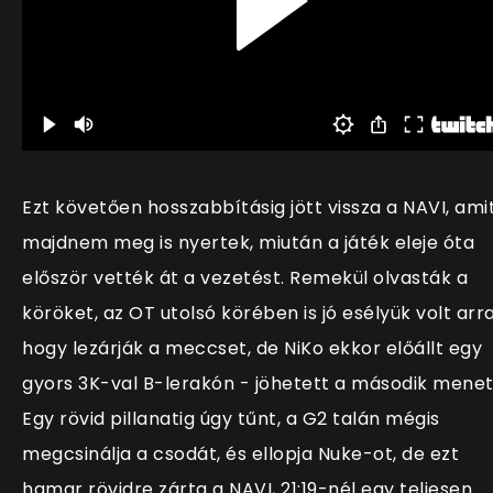
Ezt követően hosszabbításig jött vissza a NAVI, ami
majdnem meg is nyertek, miután a játék eleje óta
először vették át a vezetést. Remekül olvasták a
köröket, az OT utolsó körében is jó esélyük volt arra
hogy lezárják a meccset, de NiKo ekkor előállt egy
gyors 3K-val B-lerakón - jöhetett a második menet
Egy rövid pillanatig úgy tűnt, a G2 talán mégis
megcsinálja a csodát, és ellopja Nuke-ot, de ezt
hamar rövidre zárta a NAVI, 21:19-nél egy teljesen