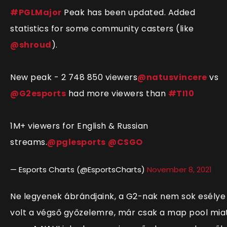
#PGLMajor
Peak has been updated. Added
statistics for some community casters (like
@shroud
).
New peak - 2 748 850 viewers
@natusvincere
vs
@G2esports
had more viewers than
#TI10
1M+ viewers for English & Russian
streams.
@pglesports
@CSGO
— Esports Charts (@EsportsCharts)
November 8, 2021
Ne legyenek ábrándjaink, a G2-nak nem sok esélye
volt a végső győzelemre, már csak a map pool mia