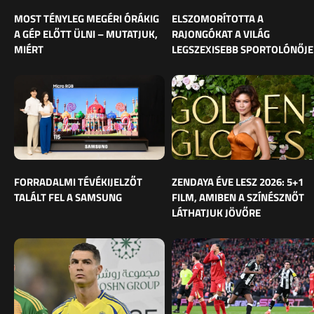
MOST TÉNYLEG MEGÉRI ÓRÁKIG
ELSZOMORÍTOTTA A
A GÉP ELŐTT ÜLNI – MUTATJUK,
RAJONGÓKAT A VILÁG
MIÉRT
LEGSZEXISEBB SPORTOLÓNŐJE
FORRADALMI TÉVÉKIJELZŐT
ZENDAYA ÉVE LESZ 2026: 5+1
TALÁLT FEL A SAMSUNG
FILM, AMIBEN A SZÍNÉSZNŐT
LÁTHATJUK JÖVŐRE