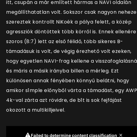
itt, csupán a már említett hármas a NAVI oldalán
megállíthatatlan volt. Sokszor csak nagyon nehez
szereztek kontrollt NiKoék a pálya felett, a közép
agressziók döntöttek több körről is. Ennek ellenére
szoros (8:7) lett az első félidő, több sikeres B-
támadásuk is volt, de végig érezhető volt ezeken,
hogy egyetlen NAVI-frag kellene a visszafoglalásnál
és máris a másik irányba billen a mérleg. Ezt
különösen annak fényében könnyű belátni, hogy
amikor s1mple előnyből várta a támadást, egy AW
4k-val zárta azt rövidre, de b1t is sok fejfájást
okozott a multikilljeivel.