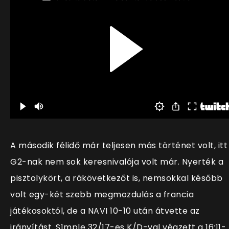
A második félidő már teljesen más történet volt, itt
G2-nak nem sok keresnivalója volt már. Nyerték a
pisztolykört, a rákövetkezőt is, nemsokkal később
volt egy-két szebb megmozdulás a francia
játékosoktól, de a NAVI 10-10 után átvette az
irányítást. S1mple 32/17-es K/D-val végzett a 16:11-