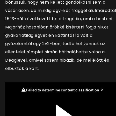
bónuszuk, hogy nem kellett gondolkozni sem a
vásárláson, de mindig egy-két fraggel alulmaradtak
15:13-nál következett be a tragédia, ami a bostoni
Majorhöz hasonlóan örökké kisérteni fogja NiKot:
gyakorlatilag egyetlen kattintásra volt a
győzelemtől egy 2v2-ben, tudta hol vannak az
ellenfelei, s1mplet simán hátbalőhette volna a
Deaglevel, amivel sosem hibázik, de mellélőtt és
elbukták a kört.