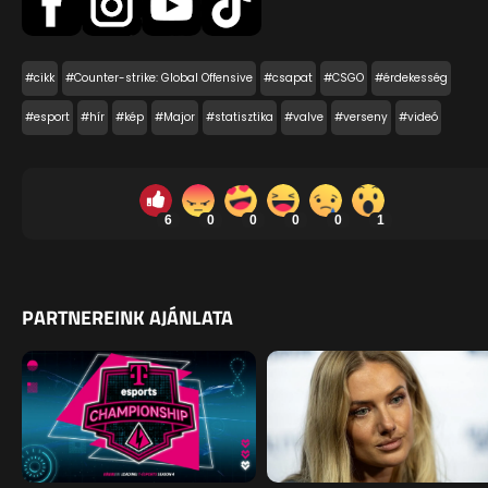
#cikk
#Counter-strike: Global Offensive
#csapat
#CSGO
#érdekesség
#esport
#hír
#kép
#Major
#statisztika
#valve
#verseny
#videó
6
0
0
0
0
1
PARTNEREINK AJÁNLATA