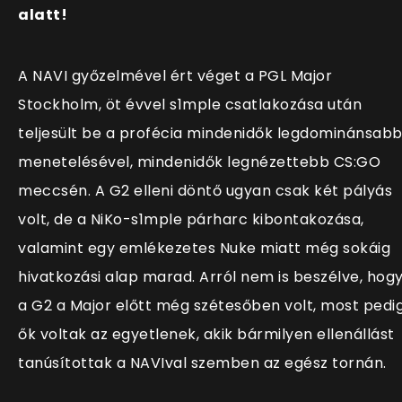
alatt!
A NAVI győzelmével ért véget a PGL Major
Stockholm, öt évvel s1mple csatlakozása után
teljesült be a profécia mindenidők legdominánsab
menetelésével, mindenidők legnézettebb CS:GO
meccsén. A G2 elleni döntő ugyan csak két pályás
volt, de a NiKo-s1mple párharc kibontakozása,
valamint egy emlékezetes Nuke miatt még sokáig
hivatkozási alap marad. Arról nem is beszélve, hog
a G2 a Major előtt még szétesőben volt, most pedi
ők voltak az egyetlenek, akik bármilyen ellenállást
tanúsítottak a NAVIval szemben az egész tornán.