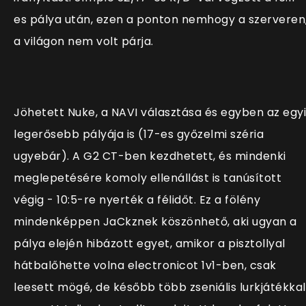
es pálya után, ezen a ponton nemhogy a szerveren
a világon nem volt párja.
Jöhetett Nuke, a NAVI választása és egyben az egy
legerősebb pályája is (17-es győzelmi széria
ugyebár). A G2 CT-ben kezdhetett, és mindenki
meglepetésére komoly ellenállást is tanúsított
végig - 10:5-re nyerték a félidőt. Ez a fölény
mindenképpen JaCkznek köszönhető, aki ugyan a
pálya elején hibázott egyet, amikor a pisztollyal
hátbalőhette volna electronicot 1v1-ben, csak
leesett mögé, de később több zseniális lurkjátékkal