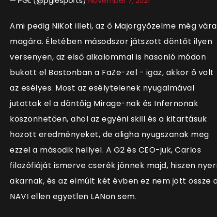
— PGL (@pglesports)
November 7, 2021
Ami pedig NiKot illeti, az ő Majorgyőzelme még vára
magára. Életében másodszor játszott döntőt ilyen
versenyen, az első alkalommal is hasonló módon
bukott el Bostonban a FaZe-zel - igaz, akkor ő volt
az esélyes. Most az esélytelenek nyugalmával
jutottak el a döntőig Mirage-nak és Infernonak
köszönhetően, ahol az egyéni skill és a kitartásuk
hozott eredményeket, de aligha nyugszanak meg
ezzel a második hellyel. A G2 és CEO-juk, Carlos
filozófiáját ismerve cserék jönnek majd, hiszen nyer
akarnak, és az elmúlt két évben ez nem jött össze 
NAVI ellen egyetlen LANon sem.