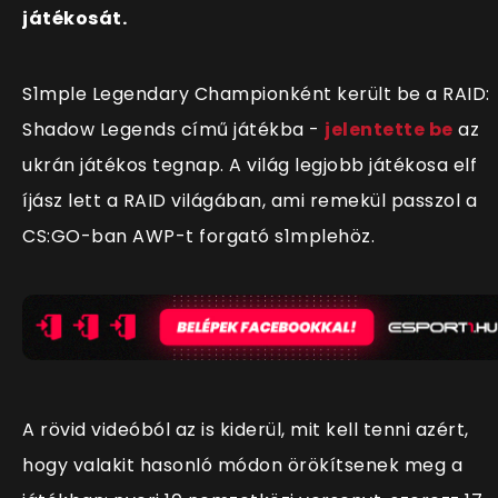
játékosát.
S1mple Legendary Championként került be a RAID:
Shadow Legends című játékba -
jelentette be
az
ukrán játékos tegnap. A világ legjobb játékosa elf
íjász lett a RAID világában, ami remekül passzol a
CS:GO-ban AWP-t forgató s1mplehöz.
A rövid videóból az is kiderül, mit kell tenni azért,
hogy valakit hasonló módon örökítsenek meg a