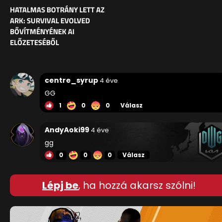
HATALMAS BOTRÁNY LETT AZ
ARK: SURVIVAL EVOLVED
BŐVÍTMÉNYÉNEK AI
ELŐZETESÉBŐL
centre_syrup
4 éve
GG
1
0
0
Válasz
AndyAoki99
4 éve
gg
0
0
0
Válasz
Lépj be
, ha hozzá akarsz szólni!