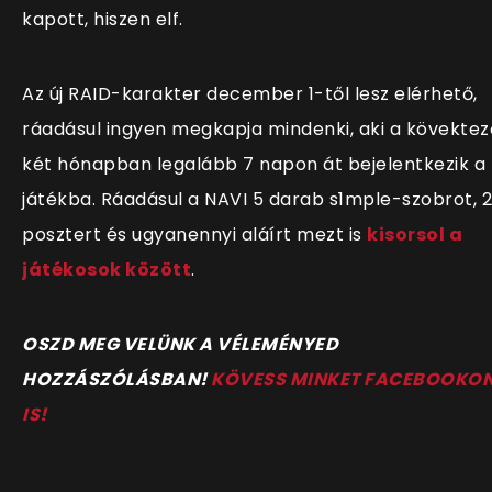
kapott, hiszen elf.
Az új RAID-karakter december 1-től lesz elérhető,
ráadásul ingyen megkapja mindenki, aki a kövektez
két hónapban legalább 7 napon át bejelentkezik a
játékba. Ráadásul a NAVI 5 darab s1mple-szobrot, 
posztert és ugyanennyi aláírt mezt is
kisorsol a
játékosok között
.
OSZD MEG VELÜNK A VÉLEMÉNYED
HOZZÁSZÓLÁSBAN!
KÖVESS MINKET FACEBOOKO
IS!