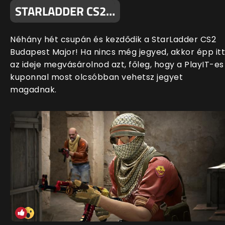
STARLADDER CS2…
Néhány hét csupán és kezdődik a StarLadder CS2
Budapest Major! Ha nincs még jegyed, akkor épp itt
az ideje megvásárolnod azt, főleg, hogy a PlayIT-es
kuponnal most olcsóbban vehetsz jegyet
magadnak.