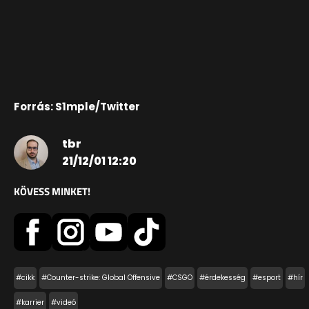
Forrás: S1mple/Twitter
tbr
21/12/01 12:20
KÖVESS MINKET!
#cikk
#Counter-strike: Global Offensive
#CSGO
#érdekesség
#esport
#hír
#karrier
#videó