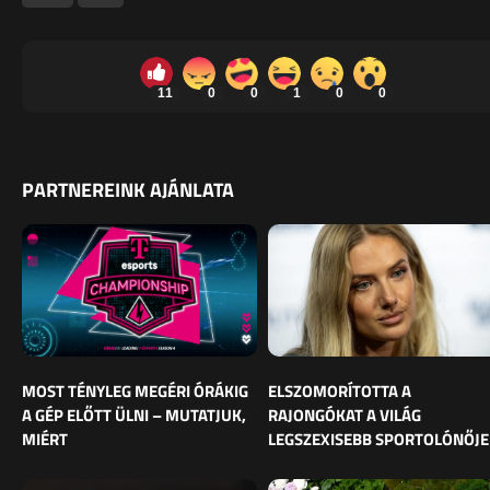
11
0
0
1
0
0
PARTNEREINK AJÁNLATA
MOST TÉNYLEG MEGÉRI ÓRÁKIG
ELSZOMORÍTOTTA A
A GÉP ELŐTT ÜLNI – MUTATJUK,
RAJONGÓKAT A VILÁG
MIÉRT
LEGSZEXISEBB SPORTOLÓNŐJE