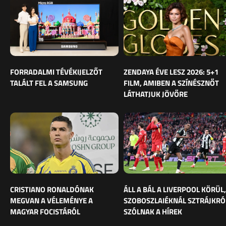
FORRADALMI TÉVÉKIJELZŐT
ZENDAYA ÉVE LESZ 2026: 5+1
TALÁLT FEL A SAMSUNG
FILM, AMIBEN A SZÍNÉSZNŐT
LÁTHATJUK JÖVŐRE
CRISTIANO RONALDÓNAK
ÁLL A BÁL A LIVERPOOL KÖRÜL,
MEGVAN A VÉLEMÉNYE A
SZOBOSZLAIÉKNÁL SZTRÁJKRÓ
MAGYAR FOCISTÁRÓL
SZÓLNAK A HÍREK