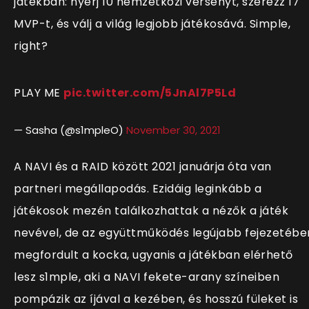
játékban: nyerj 10 nemzetközi versenyt, szerezz 17
MVP-t, és válj a világ legjobb játékosává. Simple,
right?
PLAY ME
pic.twitter.com/5JnAl7P5Ld
— Sasha (@s1mpleO)
November 30, 2021
A NAVI és a RAID között 2021 januárja óta van
partneri megállapodás. Ezidáig leginkább a
játékosok mezén találkozhattak a nézők a játék
nevével, de az együttműködés legújabb fejezetébe
megfordult a kocka, ugyanis a játékban elérhető
lesz s1mple, aki a NAVI fekete-arany színeiben
pompázik az íjával a kezében, és hosszú füleket is