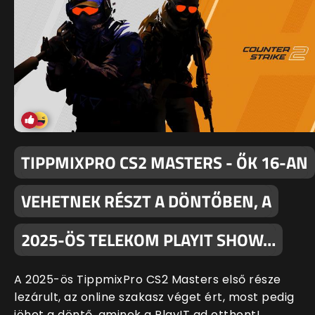
TIPPMIXPRO CS2 MASTERS - ŐK 16-AN
VEHETNEK RÉSZT A DÖNTŐBEN, A
2025-ÖS TELEKOM PLAYIT SHOW…
A 2025-ös TippmixPro CS2 Masters első része
lezárult, az online szakasz véget ért, most pedig
jöhet a döntő, aminek a PlayIT ad otthont!