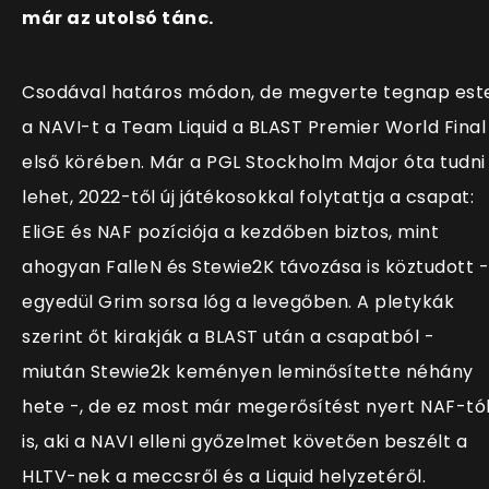
már az utolsó tánc.
Csodával határos módon, de megverte tegnap est
a NAVI-t a Team Liquid a BLAST Premier World Final
első körében. Már a PGL Stockholm Major óta tudni
lehet, 2022-től új játékosokkal folytattja a csapat:
EliGE és NAF pozíciója a kezdőben biztos, mint
ahogyan FalleN és Stewie2K távozása is köztudott -
egyedül Grim sorsa lóg a levegőben. A pletykák
szerint őt kirakják a BLAST után a csapatból -
miután Stewie2k keményen leminősítette néhány
hete -, de ez most már megerősítést nyert NAF-tó
is, aki a NAVI elleni győzelmet követően beszélt a
HLTV-nek a meccsről és a Liquid helyzetéről.