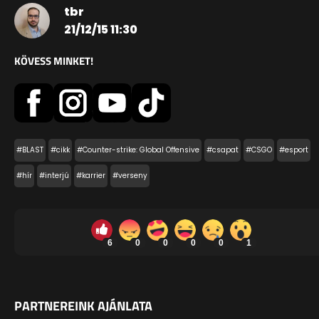
tbr
21/12/15 11:30
KÖVESS MINKET!
#BLAST
#cikk
#Counter-strike: Global Offensive
#csapat
#CSGO
#esport
#hír
#interjú
#karrier
#verseny
6
0
0
0
0
1
PARTNEREINK AJÁNLATA