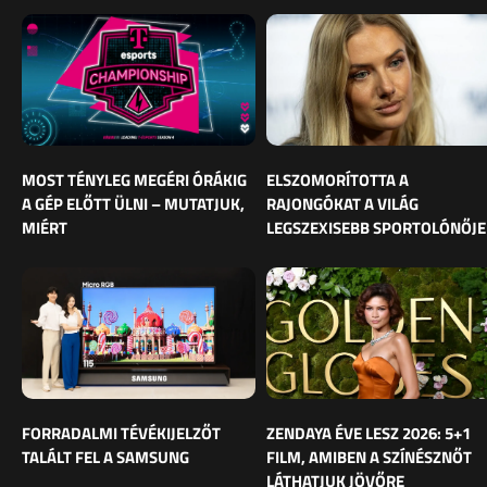
MOST TÉNYLEG MEGÉRI ÓRÁKIG
ELSZOMORÍTOTTA A
A GÉP ELŐTT ÜLNI – MUTATJUK,
RAJONGÓKAT A VILÁG
MIÉRT
LEGSZEXISEBB SPORTOLÓNŐJE
FORRADALMI TÉVÉKIJELZŐT
ZENDAYA ÉVE LESZ 2026: 5+1
TALÁLT FEL A SAMSUNG
FILM, AMIBEN A SZÍNÉSZNŐT
LÁTHATJUK JÖVŐRE