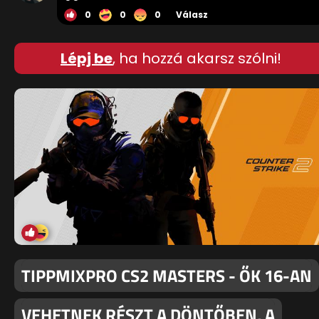
0
0
0
Válasz
Lépj be
, ha hozzá akarsz szólni!
TIPPMIXPRO CS2 MASTERS - ŐK 16-AN
VEHETNEK RÉSZT A DÖNTŐBEN, A