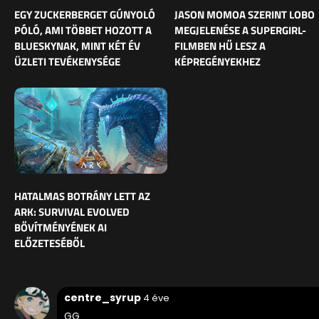
EGY ZUCKERBERGET GÚNYOLÓ
JASON MOMOA SZERINT LOBO
PÓLÓ, AMI TÖBBET HOZOTT A
MEGJELENÉSE A SUPERGIRL-
BLUESKYNAK, MINT KÉT ÉV
FILMBEN HŰ LESZ A
ÜZLETI TEVÉKENYSÉGE
KÉPREGÉNYEKHEZ
HATALMAS BOTRÁNY LETT AZ
ARK: SURVIVAL EVOLVED
BŐVÍTMÉNYÉNEK AI
ELŐZETESÉBŐL
centre_syrup
4 éve
GG