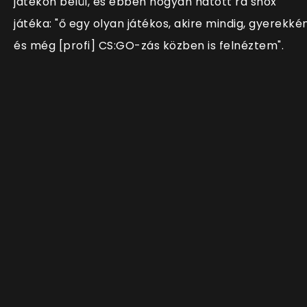
játékon belül, és ebben hogyan hatott rá shox
játéka: "ő egy olyan játékos, akire mindig, gyerekké
és még [profi] CS:GO-zás közben is felnéztem".