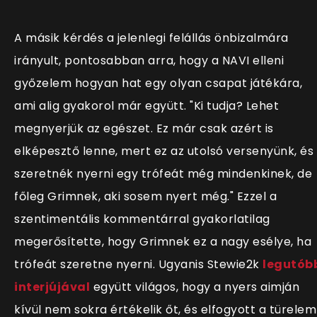
A másik kérdés a jelenlegi felállás önbizalmára
irányult, pontosabban arra, hogy a NAVI elleni
győzelem hogyan hat egy olyan csapat játékára,
ami alig gyakorol már együtt. "Ki tudja? Lehet
megnyerjük az egészet. Ez már csak azért is
elképesztő lenne, mert ez az utolsó versenyünk, és
szeretnék nyerni egy trófeát még mindenkinek, de
főleg Grimnek, aki sosem nyert még." Ezzel a
szentimentális kommentárral gyakorlatilag
megerősítette, hogy Grimnek ez a nagy esélye, ha
trófeát szeretne nyerni. Ugyanis Stewie2k
legutób
interjújával
együtt világos, hogy a nyers aimján
kívül nem sokra értékelik őt, és elfogyott a türelem