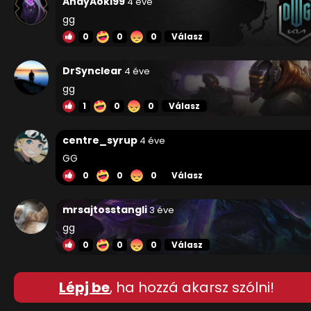
AndyAoki99
4 éve
gg
0
0
0
Válasz
DrSynclear
4 éve
gg
1
0
0
Válasz
centre_syrup
4 éve
GG
0
0
0
Válasz
mrsajtosstangli
3 éve
gg
0
0
0
Válasz
Lépj be
, ha hozzá akarsz szólni!