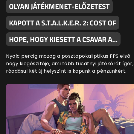
OLYAN JÁTÉKMENET-ELŐZETEST
KAPOTT A S.T.A.L.K.E.R. 2: COST OF
HOPE, HOGY KIESETT A CSAVAR A…
Nyolc percig mozog a posztapokaliptikus FPS első
nagy kiegészítője, ami több tucatnyi játékórát ígér,
ráadásul két új helyszínt is kapunk a pénzünkért.