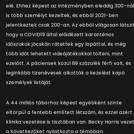
elé. Ehhez képest az intézményben eleddig 300-ná
is több személyt kezeltek, és ebből 2021-ben
jelentkeztek csak 200-an. Az ebből világosan látszi
hogy a COVID19 által előidézett karanténos
időszakok jócskán rátettek egy lapáttal, és még
több időt lehetett videójátékokkal tölteni, mint
ezelőtt. A páciensek közül 89 százalék férfi volt, és
leginkább tizenévesek alkották a kezelést kapó
személyek listáját.
A 44 milliós táborhoz képest egyébként szinte
eltörpül a fentebb említett létszám, és ezzel azért
klinika vezetése is tisztában van. Becky Harris veze
a következőket nyilatkozta a témában: