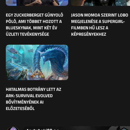
EGY ZUCKERBERGET GÚNYOLÓ
JASON MOMOA SZERINT LOBO
PÓLÓ, AMI TÖBBET HOZOTT A
MEGJELENÉSE A SUPERGIRL-
BLUESKYNAK, MINT KÉT ÉV
FILMBEN HŰ LESZ A
ÜZLETI TEVÉKENYSÉGE
KÉPREGÉNYEKHEZ
HATALMAS BOTRÁNY LETT AZ
ARK: SURVIVAL EVOLVED
BŐVÍTMÉNYÉNEK AI
ELŐZETESÉBŐL