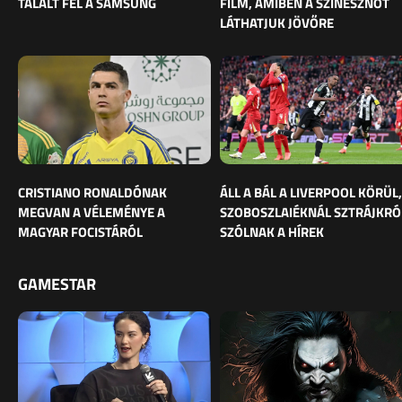
TALÁLT FEL A SAMSUNG
FILM, AMIBEN A SZÍNÉSZNŐT
LÁTHATJUK JÖVŐRE
CRISTIANO RONALDÓNAK
ÁLL A BÁL A LIVERPOOL KÖRÜL,
MEGVAN A VÉLEMÉNYE A
SZOBOSZLAIÉKNÁL SZTRÁJKRÓ
MAGYAR FOCISTÁRÓL
SZÓLNAK A HÍREK
GAMESTAR