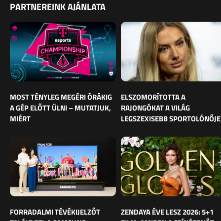
PARTNEREINK AJÁNLATA
MOST TÉNYLEG MEGÉRI ÓRÁKIG
ELSZOMORÍTOTTA A
A GÉP ELŐTT ÜLNI – MUTATJUK,
RAJONGÓKAT A VILÁG
MIÉRT
LEGSZEXISEBB SPORTOLÓNŐJE
FORRADALMI TÉVÉKIJELZŐT
ZENDAYA ÉVE LESZ 2026: 5+1