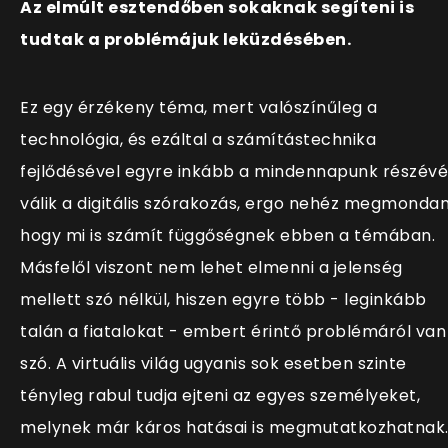
Az elmúlt esztendőben sokaknak segíteni is
tudtak a problémájuk leküzdésében.
Ez egy érzékeny téma, mert valószínűleg a
technológia, és ezáltal a számítástechnika
fejlődésével egyre inkább a mindennapunk részévé
válik a digitális szórakozás, ergo nehéz megmondan
hogy mi is számít függőségnek ebben a témában.
Másfelől viszont nem lehet elmenni a jelenség
mellett szó nélkül, hiszen egyre több - leginkább
talán a fiatalokat - embert érintő problémáról van
szó. A virtuális világ ugyanis sok esetben szinte
tényleg rabul tudja ejteni az egyes személyeket,
melynek már káros hatásai is megmutatkozhatnak