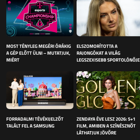
MOST TÉNYLEG MEGÉRI ÓRÁKIG
ELSZOMORÍTOTTA A
A GÉP ELŐTT ÜLNI – MUTATJUK,
RAJONGÓKAT A VILÁG
MIÉRT
LEGSZEXISEBB SPORTOLÓNŐJE
FORRADALMI TÉVÉKIJELZŐT
ZENDAYA ÉVE LESZ 2026: 5+1
TALÁLT FEL A SAMSUNG
FILM, AMIBEN A SZÍNÉSZNŐT
LÁTHATJUK JÖVŐRE