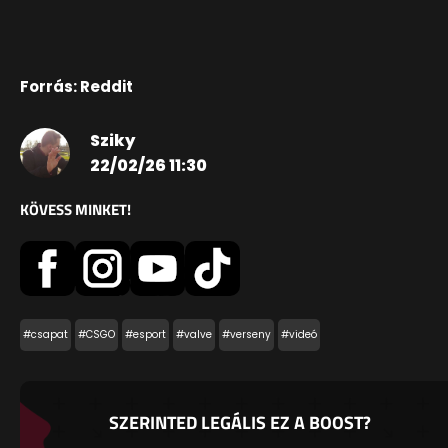
Forrás: Reddit
Sziky
22/02/26 11:30
KÖVESS MINKET!
#csapat
#CSGO
#esport
#valve
#verseny
#videó
SZERINTED LEGÁLIS EZ A BOOST?