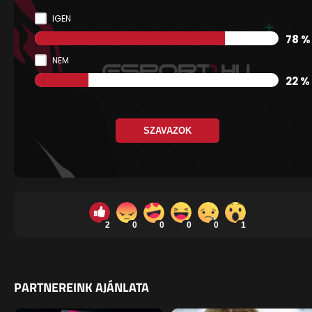
IGEN
78 %
NEM
22 %
SZAVAZOK
2
0
0
0
0
1
PARTNEREINK AJÁNLATA