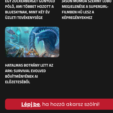
EGY ZUCKERBERGET GÚNYOLÓ
JASON MOMOA SZERINT LOBO
PÓLÓ, AMI TÖBBET HOZOTT A
MEGJELENÉSE A SUPERGIRL-
BLUESKYNAK, MINT KÉT ÉV
FILMBEN HŰ LESZ A
ÜZLETI TEVÉKENYSÉGE
KÉPREGÉNYEKHEZ
HATALMAS BOTRÁNY LETT AZ
ARK: SURVIVAL EVOLVED
BŐVÍTMÉNYÉNEK AI
ELŐZETESÉBŐL
Lépj be
, ha hozzá akarsz szólni!