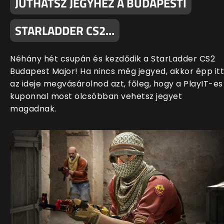
JUTHATSZ JEGYHEZ A BUDAPESTI
STARLADDER CS2…
Néhány hét csupán és kezdődik a StarLadder CS2
Budapest Major! Ha nincs még jegyed, akkor épp itt
az ideje megvásárolnod azt, főleg, hogy a PlayIT-es
kuponnal most olcsóbban vehetsz jegyet
magadnak.