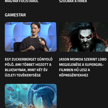
MAGYAR FOCISTÁRÓL
SZÓLNAK A HÍREK
GAMESTAR
EGY ZUCKERBERGET GÚNYOLÓ
JASON MOMOA SZERINT LOBO
PÓLÓ, AMI TÖBBET HOZOTT A
MEGJELENÉSE A SUPERGIRL-
BLUESKYNAK, MINT KÉT ÉV
FILMBEN HŰ LESZ A
ÜZLETI TEVÉKENYSÉGE
KÉPREGÉNYEKHEZ