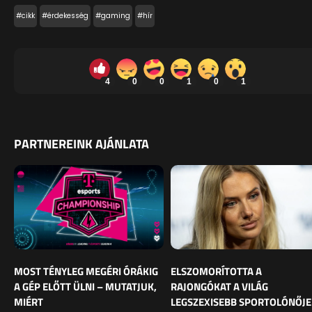
#cikk
#érdekesség
#gaming
#hír
4
0
0
1
0
1
PARTNEREINK AJÁNLATA
MOST TÉNYLEG MEGÉRI ÓRÁKIG
ELSZOMORÍTOTTA A
A GÉP ELŐTT ÜLNI – MUTATJUK,
RAJONGÓKAT A VILÁG
MIÉRT
LEGSZEXISEBB SPORTOLÓNŐJE