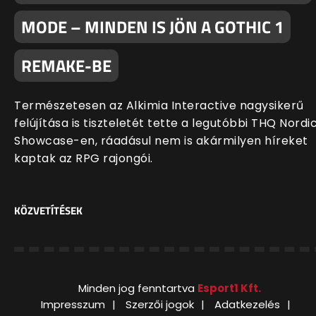
MODE – MINDEN IS JÖN A GOTHIC 1
REMAKE-BE
Természetesen az Alkimia Interactive nagysikerű
felújítása is tiszteletét tette a legutóbbi THQ Nordi
Showcase-en, ráadásul nem is akármilyen híreket
kaptak az RPG rajongói.
KÖZVETÍTÉSEK
Minden jog fenntartva
Esport1 Kft.
Impresszum
Szerzői jogok
Adatkezelés