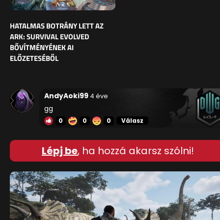
HATALMAS BOTRÁNY LETT AZ
ARK: SURVIVAL EVOLVED
BŐVÍTMÉNYÉNEK AI
ELŐZETESÉBŐL
AndyAoki99
4 éve
gg
0
0
0
Válasz
Lépj be
, ha hozzá akarsz szólni!