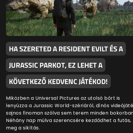
HA SZERETED A RESIDENT EVILT ÉS A
JURASSIC PARKOT, EZ LEHET A
KÖVETKEZŐ KEDVENC JÁTÉKOD!
Miközben a Universal Pictures az utolsó bőrt is
lenyúzza a Jurassic World-szériáról, dínós videóját
sajnos finoman szólva sem terem minden bokorban
Néhány nap múlva szerencsére kezdődhet a futás,
meg a sikítás.