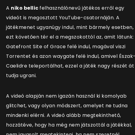
A
niko bellic
felhasználónevű játékos erről egy
videót is megosztott YouTube-csatornáján. A
játékmenet ugyanúgy indul, mint bármely esetben,
ezt követően tér el a megszokottól az, amit látunk:
Gatefront Site of Grace felé indul, magával viszi
Torrentet és azon waygate felé indul, amivel Észak
Caelidre teleportálhat, ezzel a játék nagy részét át
tudja ugrani.
A videó alapján nem igazán használ ki komolyab
glitchet, vagy olyan módszert, amelyet ne tudna
mindenki elérni. A videó alább megtekinthető,
hozzátéve, hogy ha még nem játszottál a játékkal,
nem javasolt megtekinteni, ha nem szeretnél