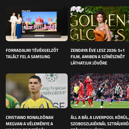
FORRADALMI TÉVÉKIJELZŐT
ZENDAYA ÉVE LESZ 2026: 5+1
TALÁLT FEL A SAMSUNG
FILM, AMIBEN A SZÍNÉSZNŐT
LÁTHATJUK JÖVŐRE
CRISTIANO RONALDÓNAK
ÁLL A BÁL A LIVERPOOL KÖRÜL,
MEGVAN A VÉLEMÉNYE A
SZOBOSZLAIÉKNÁL SZTRÁJKRÓ