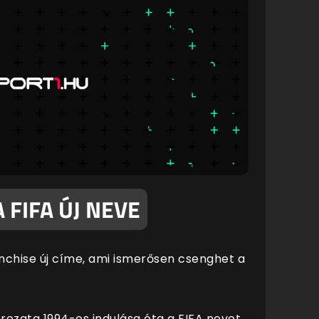
 FIFA ÚJ NEVE
anchise új címe, ami ismerősen csenghet a
rozata 1994-es indulása óta a FIFA nevet