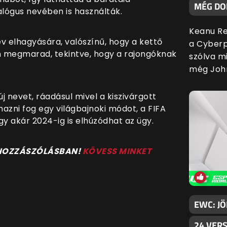
MÉG DO
talógus nevében is használták.
Keanu Re
év elhagyására, valószínű, hogy a kettő
a Cyberp
n megmarad, tekintve, hogy a rajongóknak
szólva mi
még Joh
j nevet, ráadásul mivel a kiszivárgott
mazni fog egy világbajnoki módot, a FIFA
Így akár 2024-ig is elhúzódhat az ügy.
 HOZZÁSZÓLÁSBAN!
KÖVESS MINKET
EWC: JÖ
24 VER