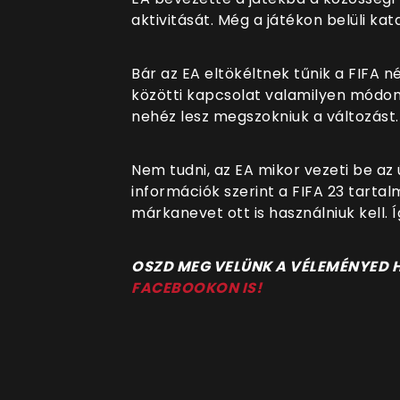
aktivitását. Még a játékon belüli ka
Bár az EA eltökéltnek tűnik a FIFA n
közötti kapcsolat valamilyen módo
nehéz lesz megszokniuk a változást.
Nem tudni, az EA mikor vezeti be az ú
információk szerint a FIFA 23 tartal
márkanevet ott is használniuk kell. 
OSZD MEG VELÜNK A VÉLEMÉNYED
FACEBOOKON IS!