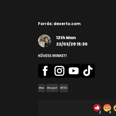
Forrás: dexerto.com
12th Man
22/03/29 15:30
KÖVESS MINKET!
#ea
#esport
#FIFA
2
0