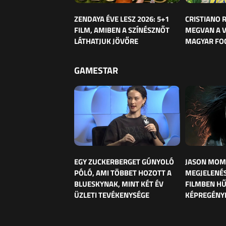
ZENDAYA ÉVE LESZ 2026: 5+1
CRISTIANO
FILM, AMIBEN A SZÍNÉSZNŐT
MEGVAN A 
LÁTHATJUK JÖVŐRE
MAGYAR FO
GAMESTAR
EGY ZUCKERBERGET GÚNYOLÓ
JASON MOM
PÓLÓ, AMI TÖBBET HOZOTT A
MEGJELENÉS
BLUESKYNAK, MINT KÉT ÉV
FILMBEN HŰ
ÜZLETI TEVÉKENYSÉGE
KÉPREGÉNY