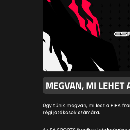
MEGVAN, MI LEHET A
Úgy tűnik megvan, mi lesz a FIFA fr
régi játékosok számára.
Az EA SPORTS ikonikus labdarúgó-so