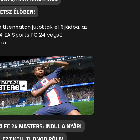
ETSZ ÉLŐBEN!
tizenhatan jutottak el Rijádba, az
 EA Sports FC 24 végső
ra.
 FC 24 MASTERS: INDUL A NYÁRI
 EZT KELL TUDNOD RÓLA!