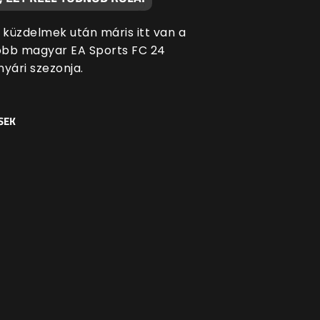
i küzdelmek után máris itt van a
bb magyar EA Sports FC 24
yári szezonja.
SEK