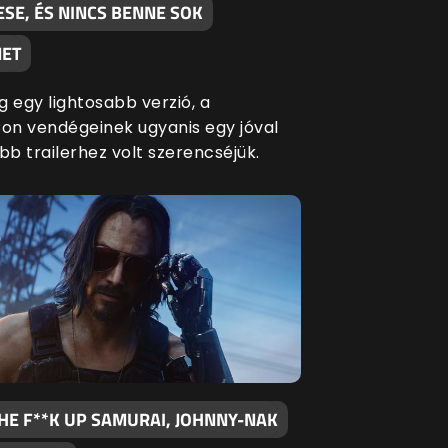
SE, ÉS NINCS BENNE SOK
ET
g egy lightosabb verzió, a
n vendégeinek ugyanis egy jóval
bb trailerhez volt szerencséjük.
HE F**K UP SAMURAI, JOHNNY-NAK