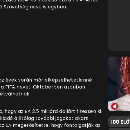
ó Szövetség neve is egyben.
 az évek során már elképzelhetetlenné
ja a FIFA nevet. Októberben azonban
zétválhatnak.
, hogy az EA 2,5 milliárd dollárt fizessen ki
kiadó állítólag további jogokat akart
IDŐ ELŐ
z EA megerősítette, hogy fontolgatják az