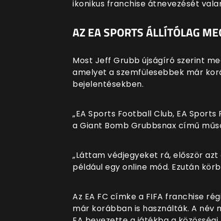
ikonikus franchise átnevezését vala
AZ EA SPORTS ÁLLÍTÓLAG ME
Most Jeff Grubb újságíró szerint me
amelyet a szemfülesebbek már korá
bejelentésekben.
„EA Sports Football Club, EA Sports
a Giant Bomb Grubbsnax című műs
„Láttam védjegyeket rá, először az
például egy online mód. Ezután körbe
Az EA FC címke a FIFA franchise rég
már korábban is használták. A név m
EA bevezette a játékba a közösségi 