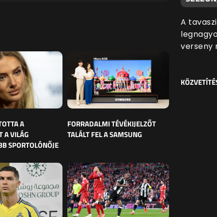
A tavasz
legnagyo
verseny n
KÖZVETÍTÉ
TOTTA A
FORRADALMI TÉVÉKIJELZŐT
 A VILÁG
TALÁLT FEL A SAMSUNG
BB SPORTOLÓNŐJE