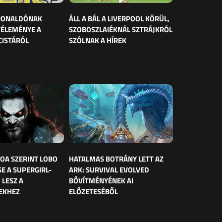
 RONALDÓNAK
ÁLL A BÁL A LIVERPOOL KÖRÜL,
VÉLEMÉNYE A
SZOBOSZLAIÉKNÁL SZTRÁJKRÓL
CISTÁRÓL
SZÓLNAK A HÍREK
OA SZERINT LOBO
HATALMAS BOTRÁNY LETT AZ
E A SUPERGIRL-
ARK: SURVIVAL EVOLVED
 LESZ A
BŐVÍTMÉNYÉNEK AI
EKHEZ
ELŐZETESÉBŐL