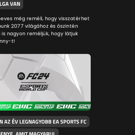
LGA VAN
eves még reméli, hogy visszatérhet
unk 2077 világához és őszintén
 is nagyon reméljük, hogy látjuk
nny-t!
N AZ ÉV LEGNAGYOBB EA SPORTS FC
SENYE, AMIT MAGYARUL