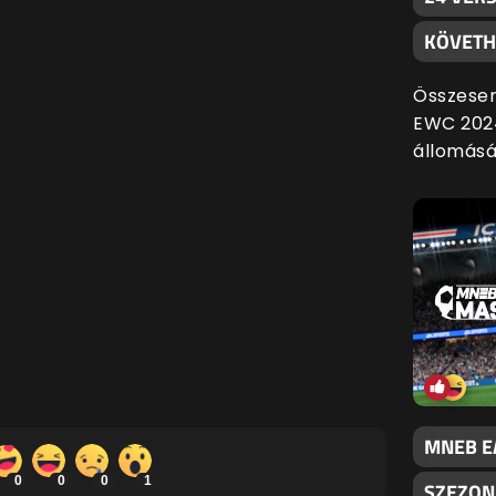
KÖVETH
Összesen 
EWC 2024
állomásá
MNEB EA
0
0
0
1
SZEZON,