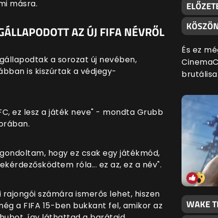
mi másra.
ELŐZETE
KÖSZÖN
GÁLLAPODOTT AZ ÚJ FIFA NÉVRŐL
És ez mé
gállapodtak a sorozat új nevében,
CinemaCo
bban is kiszúrtak a védjegy-
brutálisa
 FC, ez lesz a játék neve" - mondta Grubb
orában.
t gondoltam, hogy ez csak egy játékmód,
kérdezősködtem róla... ez az, ez a név".
i rajongói számára ismerős lehet, hiszen
WAKE T
ég a FIFA 15-ben bukkant fel, amikor az
hubot, így láthattad a barátaid