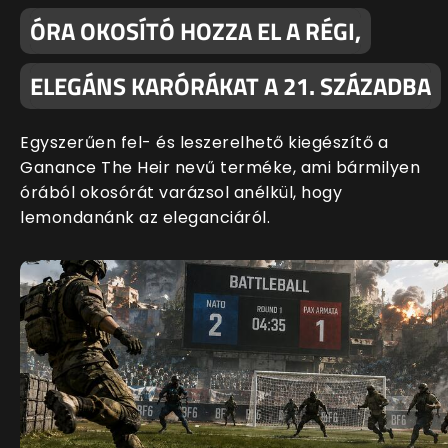
ÓRA OKOSÍTÓ HOZZA EL A RÉGI,
ELEGÁNS KARÓRÁKAT A 21. SZÁZADBA
Egyszerűen fel- és leszerelhető kiegészítő a
Ganance The Heir nevű terméke, ami bármilyen
órából okosórát varázsol anélkül, hogy
lemondanánk az eleganciáról.