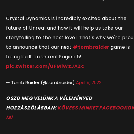
Crystal Dynamics is incredibly excited about the
future of Unreal and how it will help us take our
storytelling to the next level. That's why we're pro
to announce that our next
#tombraider
game is
being built on Unreal Engine 5!
pic.twitter.com/UFMiWzJAZc
— Tomb Raider (@tombraider)
April 5, 2022
O
SZD MEG VELÜNK A VÉLEMÉNYED
HOZZÁSZÓLÁSBAN!
KÖVESS MINKET FACEBOOKO
IS!