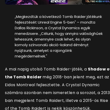
„Megkezdtük a következő Tomb Raider játékunk
fejlesztését Unreal Engine 5-ben" – mondta
Dallas Rickinson, a Crystal Dynamics egyik
menedzsere. „Célunk, hogy annyira valósághűek
lehessünk, amennyire csak lehet, és olyan
komoly színvonalú akció-kaland élményt
nyújtsunk, amelyet a rajongóink
megérdemelnek."
A mai napig utolsó Tomb Raider-játék, a
Shadow o
the Tomb Raider
még 2018-ban jelent meg, ezt az
Eidos Montreal fejlesztette. A Crystal Dynamic
számára azonban nem ismeretlen a sorozat, a 2013
ban megjelent Tomb Raidert, illetve a 2015-ös Rise
of the Tomb Raidert is nekik köszönhetjük.