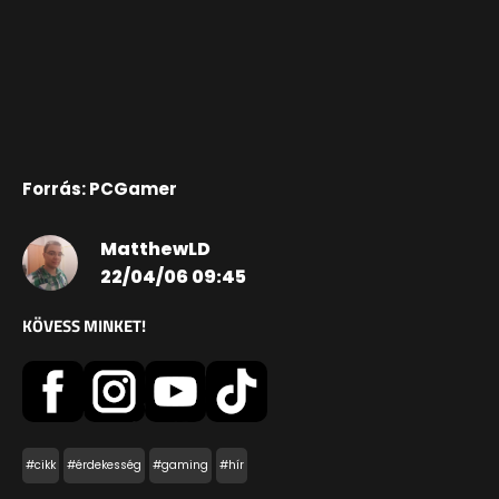
Forrás: PCGamer
MatthewLD
22/04/06 09:45
KÖVESS MINKET!
#cikk
#érdekesség
#gaming
#hír