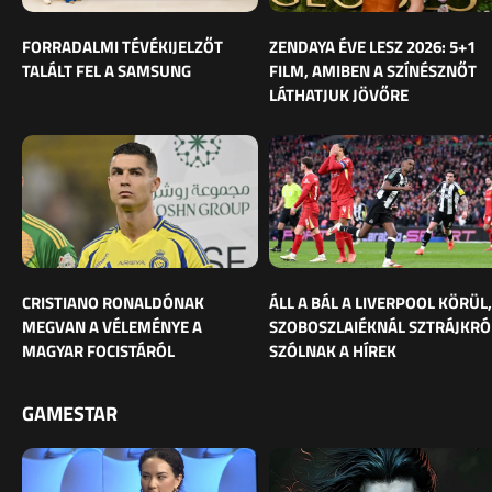
FORRADALMI TÉVÉKIJELZŐT
ZENDAYA ÉVE LESZ 2026: 5+1
TALÁLT FEL A SAMSUNG
FILM, AMIBEN A SZÍNÉSZNŐT
LÁTHATJUK JÖVŐRE
CRISTIANO RONALDÓNAK
ÁLL A BÁL A LIVERPOOL KÖRÜL,
MEGVAN A VÉLEMÉNYE A
SZOBOSZLAIÉKNÁL SZTRÁJKRÓ
MAGYAR FOCISTÁRÓL
SZÓLNAK A HÍREK
GAMESTAR