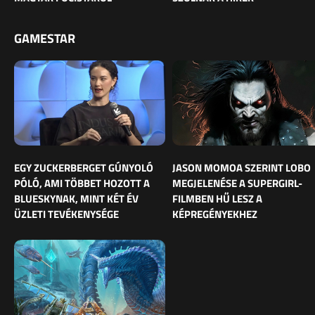
GAMESTAR
EGY ZUCKERBERGET GÚNYOLÓ
JASON MOMOA SZERINT LOBO
PÓLÓ, AMI TÖBBET HOZOTT A
MEGJELENÉSE A SUPERGIRL-
BLUESKYNAK, MINT KÉT ÉV
FILMBEN HŰ LESZ A
ÜZLETI TEVÉKENYSÉGE
KÉPREGÉNYEKHEZ