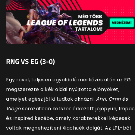
RNG VS EG (3-0)
Egy rövid, teljesen egyoldalú mérkőzés után az EG
megszerezte a kék oldal nyújtotta előnyöket,
amelyet egész jól ki tudtak aknázni.
Ahri, Ornn és
Viego
sorozatban kétszer érkezett jojopyun, Impac
és Inspired kezébe, amely karakterekkel képesek
voltak megnehezíteni Xiaohuék dolgát. Az LPL-ből