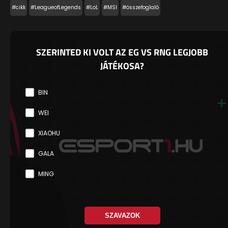
#cikk
#LeagueofLegends
#LoL
#MSI
#összefoglaló
SZERINTED KI VOLT AZ EG VS RNG LEGJOBB
JÁTÉKOSA?
BIN
WEI
XIAOHU
GALA
MING
SZAVAZOK