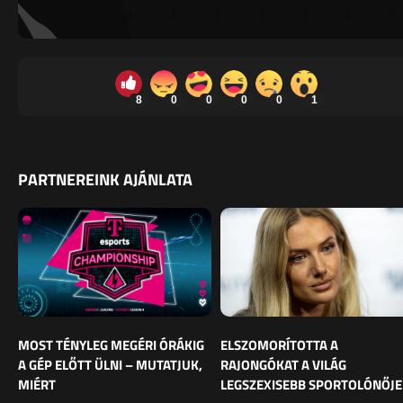
8
0
0
0
0
1
PARTNEREINK AJÁNLATA
MOST TÉNYLEG MEGÉRI ÓRÁKIG
ELSZOMORÍTOTTA A
A GÉP ELŐTT ÜLNI – MUTATJUK,
RAJONGÓKAT A VILÁG
MIÉRT
LEGSZEXISEBB SPORTOLÓNŐJE