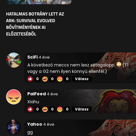
HATALMAS BOTRÁNY LETT AZ
ARK: SURVIVAL EVOLVED
BŐVÍTMÉNYÉNEK AI
ELŐZETESÉBŐL
SciFi
4 éve
A következő meccs nem lesz sétagalopp.
(T1
vagy a G2 nem ilyen könnyű ellenfél.)
0
0
0
Válasz
PalFeed
4 éve
Xiahu
0
0
0
Válasz
Yahoo
4 éve
gg