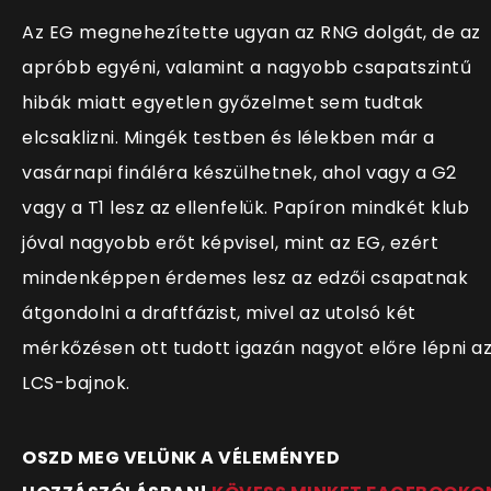
Az EG megnehezítette ugyan az RNG dolgát, de az
apróbb egyéni, valamint a nagyobb csapatszintű
hibák miatt egyetlen győzelmet sem tudtak
elcsaklizni. Mingék testben és lélekben már a
vasárnapi fináléra készülhetnek, ahol vagy a G2
vagy a T1 lesz az ellenfelük. Papíron mindkét klub
jóval nagyobb erőt képvisel, mint az EG, ezért
mindenképpen érdemes lesz az edzői csapatnak
átgondolni a draftfázist, mivel az utolsó két
mérkőzésen ott tudott igazán nagyot előre lépni a
LCS-bajnok.
OSZD MEG VELÜNK A VÉLEMÉNYED