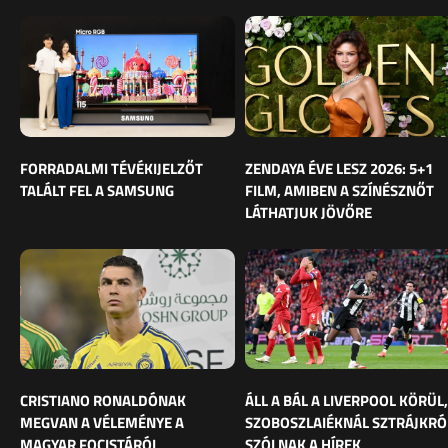
FORRADALMI TÉVÉKIJELZŐT
ZENDAYA ÉVE LESZ 2026: 5+1
TALÁLT FEL A SAMSUNG
FILM, AMIBEN A SZÍNÉSZNŐT
LÁTHATJUK JÖVŐRE
CRISTIANO RONALDÓNAK
ÁLL A BÁL A LIVERPOOL KÖRÜL,
MEGVAN A VÉLEMÉNYE A
SZOBOSZLAIÉKNÁL SZTRÁJKRÓ
MAGYAR FOCISTÁRÓL
SZÓLNAK A HÍREK