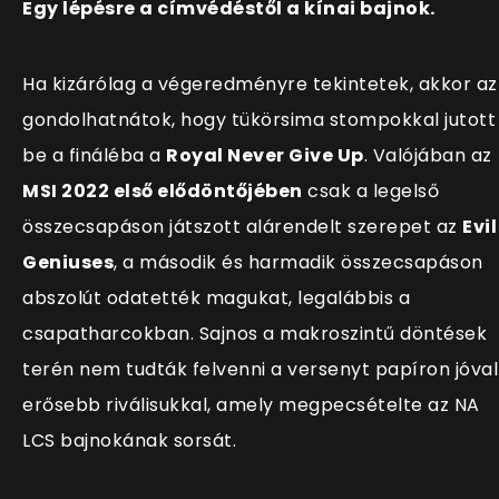
Egy lépésre a címvédéstől a kínai bajnok.
Ha kizárólag a végeredményre tekintetek, akkor az
gondolhatnátok, hogy tükörsima stompokkal jutott
be a fináléba a
Royal Never Give Up
. Valójában az
MSI 2022 első elődöntőjében
csak a legelső
összecsapáson játszott alárendelt szerepet az
Evil
Geniuses
, a második és harmadik összecsapáson
abszolút odatették magukat, legalábbis a
csapatharcokban. Sajnos a makroszintű döntések
terén nem tudták felvenni a versenyt papíron jóval
erősebb riválisukkal, amely megpecsételte az NA
LCS bajnokának sorsát.