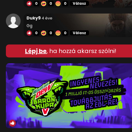
0
0
0
Válasz
Duky9
4 éve
Gg
0
0
0
Válasz
Lépj be
, ha hozzá akarsz szólni!