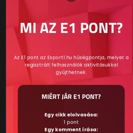
MI AZ E1 PONT?
Az E1 pont az Esport1.hu hűségpontja, melyet a
regisztrált felhasználók aktivitásukkal
gyűjthetnek.
MIÉRT JÁR E1 PONT?
Egy cikk elolvasása:
1 pont
Egy komment írása: