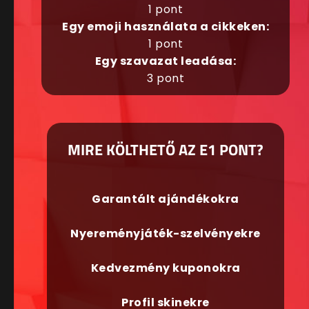
1 pont
Egy emoji használata a cikkeken:
1 pont
Egy szavazat leadása:
3 pont
MIRE KÖLTHETŐ AZ E1 PONT?
Garantált ajándékokra
Nyereményjáték-szelvényekre
Kedvezmény kuponokra
Profil skinekre