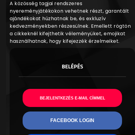
A közösség tagjai rendszeres
nyereményjátékokon vehetnek részt, garantált
ajándékokat húzhatnak be, és exkluzív
kedvezményekben részesülnek. Emellett rögtön
a cikkeknél kifejthetik véleményüket, emojikat
használhatnak, hogy kifejezzék érzelmeiket.
BELÉPÉS
BEJELENTKEZÉS E-MAIL CÍMMEL
FACEBOOK LOGIN