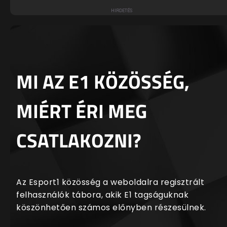
MI AZ E1 KÖZÖSSÉG,
MIÉRT ÉRI MEG
CSATLAKOZNI?
Az Esport1 közösség a weboldalra regisztrált
felhasználók tábora, akik E1 tagságuknak
köszönhetően számos előnyben részesülnek.