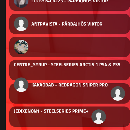
LUCKYPACK223 - PÁRBAJHŐS VIKTOR
ANTRAVISTA - PÁRBAJHŐS VIKTOR
CENTRE_SYRUP - STEELSERIES ARCTIS 1 PS4 & PS5
KAKAOBAB - REDRAGON SNIPER PRO
JEDIXENON1 - STEELSERIES PRIME+