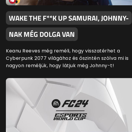
WAKE THE F**K UP SAMURAI, JOHNNY-
NAK MÉG DOLGA VAN
Keanu Reeves még reméli, hogy visszatérhet a
Cyberpunk 2077 világához és őszintén szólva mi is
nagyon reméljük, hogy látjuk még Johnny-t!