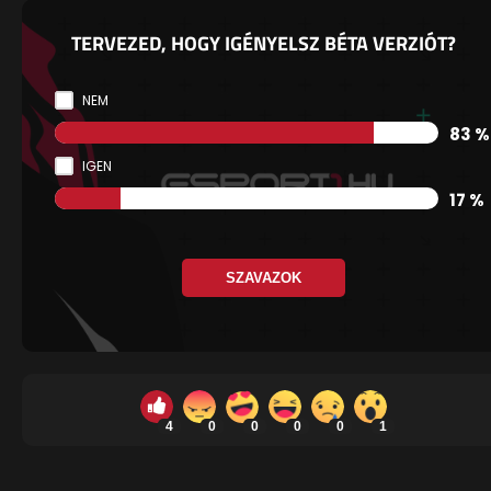
TERVEZED, HOGY IGÉNYELSZ BÉTA VERZIÓT?
NEM
83 %
IGEN
17 %
SZAVAZOK
4
0
0
0
0
1