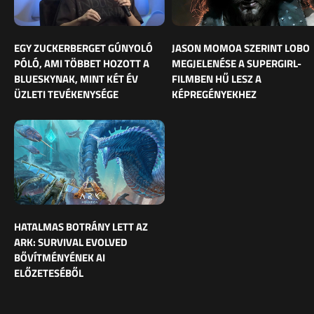
EGY ZUCKERBERGET GÚNYOLÓ
JASON MOMOA SZERINT LOBO
PÓLÓ, AMI TÖBBET HOZOTT A
MEGJELENÉSE A SUPERGIRL-
BLUESKYNAK, MINT KÉT ÉV
FILMBEN HŰ LESZ A
ÜZLETI TEVÉKENYSÉGE
KÉPREGÉNYEKHEZ
HATALMAS BOTRÁNY LETT AZ
ARK: SURVIVAL EVOLVED
BŐVÍTMÉNYÉNEK AI
ELŐZETESÉBŐL