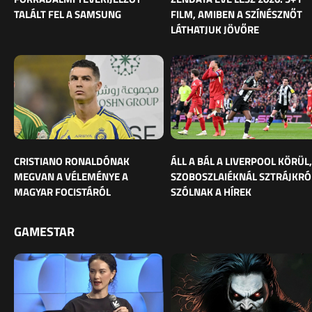
TALÁLT FEL A SAMSUNG
FILM, AMIBEN A SZÍNÉSZNŐT
LÁTHATJUK JÖVŐRE
CRISTIANO RONALDÓNAK
ÁLL A BÁL A LIVERPOOL KÖRÜL,
MEGVAN A VÉLEMÉNYE A
SZOBOSZLAIÉKNÁL SZTRÁJKRÓ
MAGYAR FOCISTÁRÓL
SZÓLNAK A HÍREK
GAMESTAR