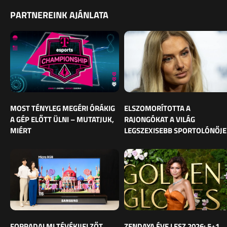
PARTNEREINK AJÁNLATA
MOST TÉNYLEG MEGÉRI ÓRÁKIG
ELSZOMORÍTOTTA A
A GÉP ELŐTT ÜLNI – MUTATJUK,
RAJONGÓKAT A VILÁG
MIÉRT
LEGSZEXISEBB SPORTOLÓNŐJE
FORRADALMI TÉVÉKIJELZŐT
ZENDAYA ÉVE LESZ 2026: 5+1