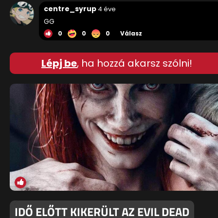
centre_syrup
4 éve
GG
0
0
0
Válasz
Lépj be
, ha hozzá akarsz szólni!
IDŐ ELŐTT KIKERÜLT AZ EVIL DEAD