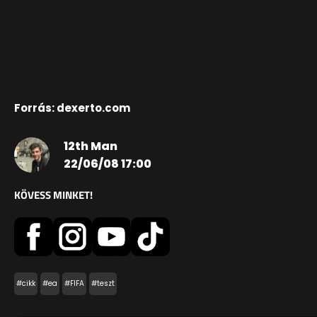
Forrás: dexerto.com
12th Man
22/06/08 17:00
KÖVESS MINKET!
#cikk
#ea
#FIFA
#teszt