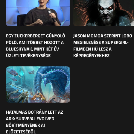
EGY ZUCKERBERGET GÚNYOLÓ
JASON MOMOA SZERINT LOBO
PÓLÓ, AMI TÖBBET HOZOTT A
MEGJELENÉSE A SUPERGIRL-
BLUESKYNAK, MINT KÉT ÉV
FILMBEN HŰ LESZ A
ÜZLETI TEVÉKENYSÉGE
KÉPREGÉNYEKHEZ
HATALMAS BOTRÁNY LETT AZ
ARK: SURVIVAL EVOLVED
BŐVÍTMÉNYÉNEK AI
ELŐZETESÉBŐL