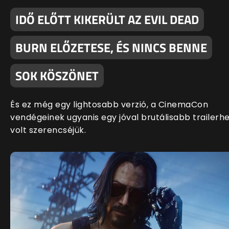
IDŐ ELŐTT KIKERÜLT AZ EVIL DEAD
BURN ELŐZETESE, ÉS NINCS BENNE
SOK KÖSZÖNET
És ez még egy lightosabb verzió, a CinemaCon
vendégeinek ugyanis egy jóval brutálisabb trailerh
volt szerencséjük.