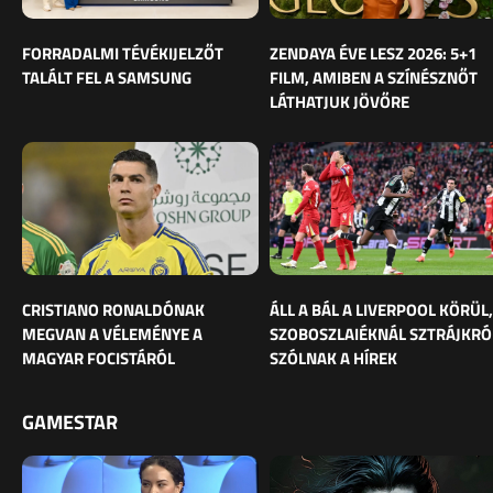
FORRADALMI TÉVÉKIJELZŐT
ZENDAYA ÉVE LESZ 2026: 5+1
TALÁLT FEL A SAMSUNG
FILM, AMIBEN A SZÍNÉSZNŐT
LÁTHATJUK JÖVŐRE
CRISTIANO RONALDÓNAK
ÁLL A BÁL A LIVERPOOL KÖRÜL,
MEGVAN A VÉLEMÉNYE A
SZOBOSZLAIÉKNÁL SZTRÁJKRÓ
MAGYAR FOCISTÁRÓL
SZÓLNAK A HÍREK
GAMESTAR