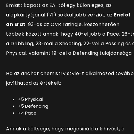
Emiatt kapott az EA-től egy különleges, az
alapkártyájánál (71) sokkal jobb verziót, az
End of
an Erat
. 93-as az OVR ratingje, köszönhetően
többek között annak, hogy 40-el jobb a Pace, 26-t
a Dribbling, 23-mal a Shooting, 22-vel a Passing és 
Physical, valamint 19-cel a Defending tulajdonsága.
Ha az anchor chemistry style-t alkalmazod tovább
javíthatod az értékeit:
+5 Physical
+5 Defending
+4 Pace
Annak a költsége, hogy megcsináld a kihívást, a