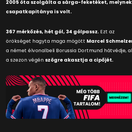
2005 óta szolgálta a sárga-feketéket, melynek
csapatkapitánya is volt.
367 mérkőzés, hét gól, 34 gólpassz.
Ezt az
örökséget hagyta maga mögött
Marcel Schmelze
a német élvonalbeli Borussia Dortmund hátvédje, a
a szezon végén
szögre akasztja a cipőjét.