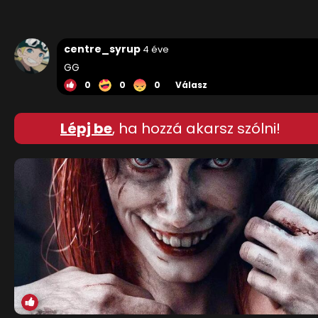
centre_syrup
4 éve
GG
0
0
0
Válasz
Lépj be
, ha hozzá akarsz szólni!