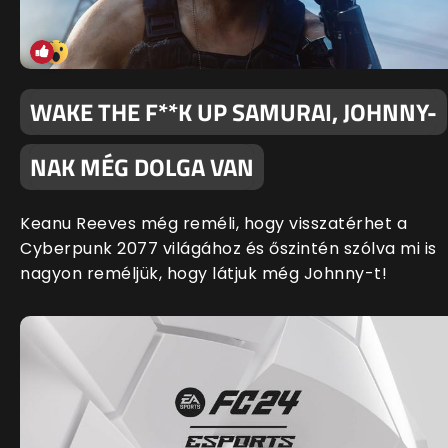
WAKE THE F**K UP SAMURAI, JOHNNY-
NAK MÉG DOLGA VAN
Keanu Reeves még reméli, hogy visszatérhet a
Cyberpunk 2077 világához és őszintén szólva mi is
nagyon reméljük, hogy látjuk még Johnny-t!