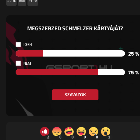
#cikk
#ea
#FIFA
MEGSZERZED SCHMELZER KÁRTYÁJÁT?
IGEN
25 %
NEM
75 %
SZAVAZOK
2
0
0
0
0
1