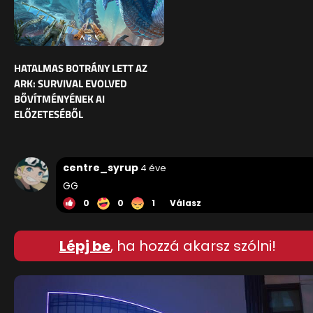
HATALMAS BOTRÁNY LETT AZ
ARK: SURVIVAL EVOLVED
BŐVÍTMÉNYÉNEK AI
ELŐZETESÉBŐL
centre_syrup
4 éve
GG
0
0
1
Válasz
Lépj be
, ha hozzá akarsz szólni!