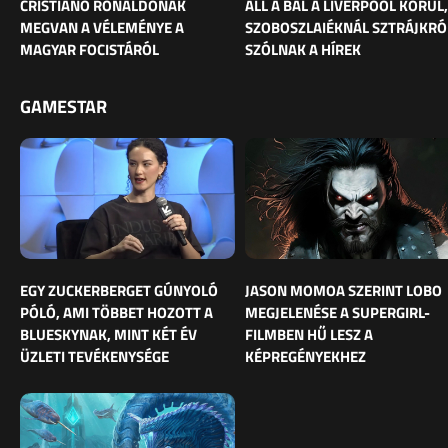
CRISTIANO RONALDÓNAK
ÁLL A BÁL A LIVERPOOL KÖRÜL,
MEGVAN A VÉLEMÉNYE A
SZOBOSZLAIÉKNÁL SZTRÁJKRÓ
MAGYAR FOCISTÁRÓL
SZÓLNAK A HÍREK
GAMESTAR
EGY ZUCKERBERGET GÚNYOLÓ
JASON MOMOA SZERINT LOBO
PÓLÓ, AMI TÖBBET HOZOTT A
MEGJELENÉSE A SUPERGIRL-
BLUESKYNAK, MINT KÉT ÉV
FILMBEN HŰ LESZ A
ÜZLETI TEVÉKENYSÉGE
KÉPREGÉNYEKHEZ