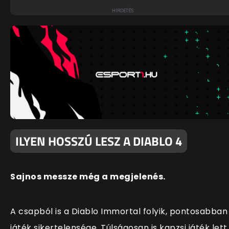
ILYEN HOSSZÚ LESZ A DIABLO 4
Sajnos messze még a megjelenés.
A csapból is a Diablo Immortal folyik, pontosabban
játék sikertelensége. Túlságosan is kapzsi játék lett