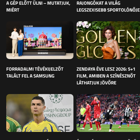
A GÉP ELŐTT ÜLNI – MUTATJUK,
RAJONGÓKAT A VILÁG
MIÉRT
LEGSZEXISEBB SPORTOLÓNŐJE
FORRADALMI TÉVÉKIJELZŐT
ZENDAYA ÉVE LESZ 2026: 5+1
TALÁLT FEL A SAMSUNG
FILM, AMIBEN A SZÍNÉSZNŐT
LÁTHATJUK JÖVŐRE