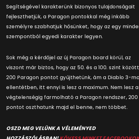
Segítségével karakterünk bizonyos tulajdonságait
fejleszthetjük, a Paragon pontokkal még inkább
személyre szabhatjuk hősünket, hogy az egy minde
szempontból egyedi karakter legyen.
Sok még a kérdőjel az új Paragon board körül, az
viszont már biztos, hogy az 50. és a 100. szint között
200 Paragon pontot gyűjthetünk, ám a Diablo 3-ma
ellentétben, itt ennyi is lesz a maximum. Nem lesz a
végtelenségig farmolható a Paragon rendszer, 200
pontot oszthatunk majd el benne, nem többet.
O
SZD MEG VELÜNK A VÉLEMÉNYED
HOZZÁSZÓLÁSBAN!
KÖVESS MINKET FACEBOOKO