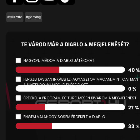
#blizzard
#gaming
TE VÁROD MÁR A DIABLO 4 MEGJELENÉSÉT?
NAGYON, IMÁDOM A DIABLO JÁTÉKOKAT
40 %
PERSZE! LASSAN INKÁBB LEFAGYASZTOM MAGAM, MINT CATMAN
A NINTENDO WII MEGJELENÉSE ELŐTT
0 %
ÉRDEKEL A PROGRAM, DE TÜRELMESEN KIVÁROM A MEGJELENÉST
27 %
ENGEM VALAHOGY SOSEM ÉRDEKELT A DIABLO
33 %