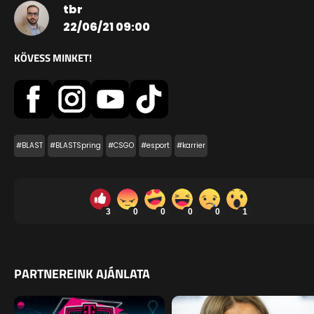
tbr
22/06/21 09:00
KÖVESS MINKET!
#BLAST
#BLASTSpring
#CSGO
#esport
#karrier
3
0
0
0
0
1
PARTNEREINK AJÁNLATA