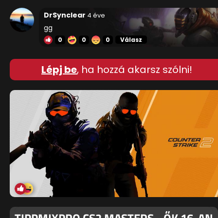
DrSynclear
4 éve
gg
0
0
0
Válasz
Lépj be
, ha hozzá akarsz szólni!