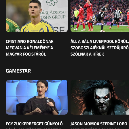
CRISTIANO RONALDÓNAK
ÁLL A BÁL A LIVERPOOL KÖRÜL,
MEGVAN A VÉLEMÉNYE A
SZOBOSZLAIÉKNÁL SZTRÁJKRÓ
MAGYAR FOCISTÁRÓL
SZÓLNAK A HÍREK
GAMESTAR
EGY ZUCKERBERGET GÚNYOLÓ
JASON MOMOA SZERINT LOBO