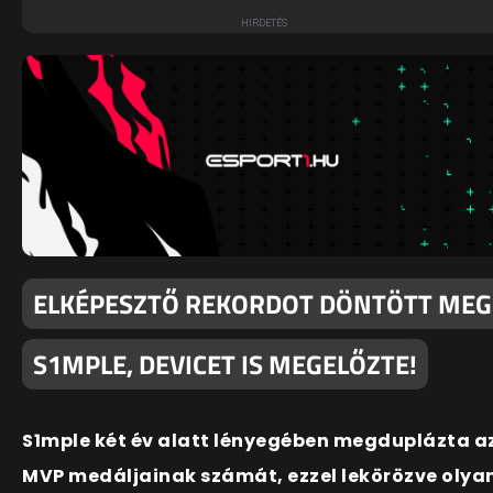
ELKÉPESZTŐ REKORDOT DÖNTÖTT MEG
S1MPLE, DEVICET IS MEGELŐZTE!
S1mple két év alatt lényegében megduplázta a
MVP medáljainak számát, ezzel lekörözve olya