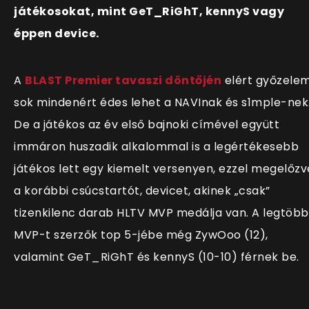
játékosokat, mint GeT_RiGhT, kennyS vagy
éppen device.
A
BLAST Premier tavaszi döntőjén
elért győzele
sok mindenért édes lehet a NAVInak és s1mple-nek
De a játékos az év első bajnoki címével együtt
immáron huszadik alkalommal is a legértékesebb
játékos lett egy kiemelt versenyen, ezzel megelőzv
a korábbi csúcstartót, devicet, akinek „csak”
tizenkilenc darab HLTV MVP medálja van. A legtöbb
MVP-t szerzők top 5-jébe még ZywOoo (12),
valamint GeT_RiGhT és kennyS (10-10) férnek be.