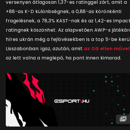
versenyen átlagosan 1,37-es ratinggel zárt, amit a
+88-as K-D különbségnek, a 0,88-as körönkénti
fragelésnek, a 78,3% KAST-nak és az 1,42-es impac
ratingnek köszönhet. Az alapvetően AWP-s játékár
híres ukrán még a fejlövésekben is a top 5-be kerü
Lisszabonban: igaz, azután, amit
az OG ellen művel
az lett volna a meglepő, ha pont innen kimarad.