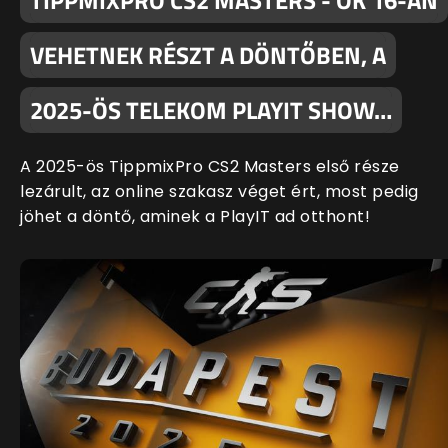
TIPPMIXPRO CS2 MASTERS - ŐK 16-AN
VEHETNEK RÉSZT A DÖNTŐBEN, A
2025-ÖS TELEKOM PLAYIT SHOW…
A 2025-ös TippmixPro CS2 Masters első része
lezárult, az online szakasz véget ért, most pedig
jöhet a döntő, aminek a PlayIT ad otthont!