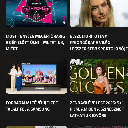
MOST TÉNYLEG MEGÉRI ÓRÁKIG
ELSZOMORÍTOTTA A
A GÉP ELŐTT ÜLNI – MUTATJUK,
RAJONGÓKAT A VILÁG
MIÉRT
LEGSZEXISEBB SPORTOLÓNŐJE
FORRADALMI TÉVÉKIJELZŐT
ZENDAYA ÉVE LESZ 2026: 5+1
TALÁLT FEL A SAMSUNG
FILM, AMIBEN A SZÍNÉSZNŐT
LÁTHATJUK JÖVŐRE