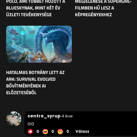
PÓLÓ, AMI TÖBBET HOZOTT A
MEGJELENÉSE A SUPERGIRL-
BLUESKYNAK, MINT KÉT ÉV
FILMBEN HŰ LESZ A
ÜZLETI TEVÉKENYSÉGE
KÉPREGÉNYEKHEZ
HATALMAS BOTRÁNY LETT AZ
ARK: SURVIVAL EVOLVED
BŐVÍTMÉNYÉNEK AI
ELŐZETESÉBŐL
centre_syrup
4 éve
GG
0
0
0
Válasz