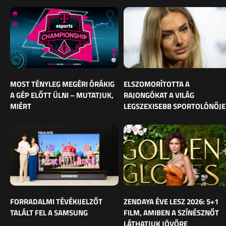
MOST TÉNYLEG MEGÉRI ÓRÁKIG
ELSZOMORÍTOTTA A
A GÉP ELŐTT ÜLNI – MUTATJUK,
RAJONGÓKAT A VILÁG
MIÉRT
LEGSZEXISEBB SPORTOLÓNŐJE
FORRADALMI TÉVÉKIJELZŐT
ZENDAYA ÉVE LESZ 2026: 5+1
TALÁLT FEL A SAMSUNG
FILM, AMIBEN A SZÍNÉSZNŐT
LÁTHATJUK JÖVŐRE