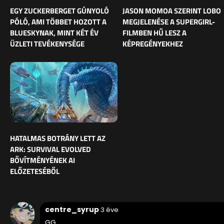
EGY ZUCKERBERGET GÚNYOLÓ
JASON MOMOA SZERINT LOBO
PÓLÓ, AMI TÖBBET HOZOTT A
MEGJELENÉSE A SUPERGIRL-
BLUESKYNAK, MINT KÉT ÉV
FILMBEN HŰ LESZ A
ÜZLETI TEVÉKENYSÉGE
KÉPREGÉNYEKHEZ
HATALMAS BOTRÁNY LETT AZ
ARK: SURVIVAL EVOLVED
BŐVÍTMÉNYÉNEK AI
ELŐZETESÉBŐL
centre_syrup
3 éve
GG