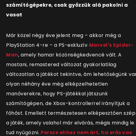
számítógépekre, csak győzzük alá pakolni a
vasat
Már közel négy éve jelent meg
–
akkor még a
PlayStation 4-re
–
a PS-exkluzív
Marvel's Spider-
Man
, amely hamar közönségkedvencé vált. A
mostani, remastered változat
gyakorlatilag
változatlan a játékot tekintve, ám lehetőségünk va
olyan néhány éve még elképzelhetetlen
manőverekre, hogy PS-játékkal játszunk
számítógépen, de Xbox-kontrollerrel irányítjuk a
főhőst. Emellett természetesen elképesztően szép
a játék, amely valahol már elvárás, mégis mindig le
tud nyűgözni.
Persze ehhez nem árt, ha erős vas