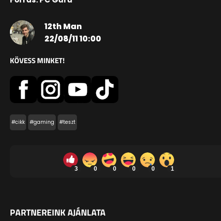
12th Man
22/08/11 10:00
KÖVESS MINKET!
#cikk
#gaming
#teszt
3
0
0
0
0
1
PARTNEREINK AJÁNLATA