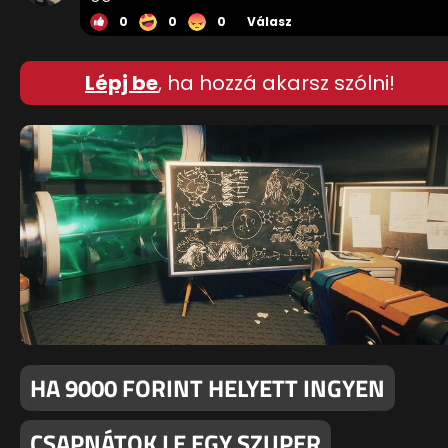
0
0
0
Válasz
Lépj be
, ha hozzá akarsz szólni!
HA 9000 FORINT HELYETT INGYEN
CSAPNÁTOK LE EGY SZUPER