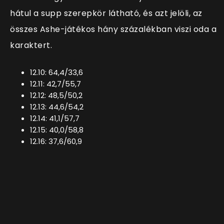
hátul a supp szerepkör látható, és azt jelöli, az
összes Ashe-játékos hány százalékban viszi oda a
karaktert.
12.10: 64,4/33,6
12.11: 42,7/55,7
12.12: 48,5/50,2
12.13: 44,6/54,2
12.14: 41,1/57,7
12.15: 40,0/58,8
12.16: 37,6/60,9