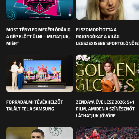
MOST TÉNYLEG MEGÉRI ÓRÁKIG
ELSZOMORÍTOTTA A
A GÉP ELŐTT ÜLNI – MUTATJUK,
RAJONGÓKAT A VILÁG
MIÉRT
LEGSZEXISEBB SPORTOLÓNŐJE
FORRADALMI TÉVÉKIJELZŐT
ZENDAYA ÉVE LESZ 2026: 5+1
TALÁLT FEL A SAMSUNG
FILM, AMIBEN A SZÍNÉSZNŐT
LÁTHATJUK JÖVŐRE