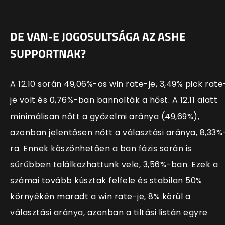
DE VAN-E JOGOSULTSÁGA AZ ASHE
SUPPORTNAK?
A 12.10 során 49,06%-os win rate-je, 3,49% pick rate
je volt és 0,76%-ban bannolták a hőst. A 12.11 alatt
minimálisan nőtt a győzelmi aránya (49,69%),
azonban jelentősen nőtt a választási aránya, 8,33%
ra. Ennek köszönhetően a ban fázis során is
sűrűbben találkozhattunk vele, 3,56%-ban. Ezek a
számai tovább kúsztak felfele és stabilan 50%
környékén maradt a win rate-je, 8% körül a
választási aránya, azonban a tiltási listán egyre