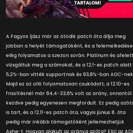
A Fagyos íjász már az ötödik patch óta állja meg
jobban a helyét támogatóként, és a felemelkedése
elég folyamatos a szezon során. Platinum és afelet
vizsgáltuk meg a számokat, és a 12.1-es patch alatt
5,2%-ban vitték supportnak és 93,8%-ban ADC-nek
Majd ez az olló folyamatosan csukódott, a 12.10-es
frissítésnél már 64,4-33,6% volt az arány, onnantól
kezdve pedig egyenesen megfordult. Ez pedig azót
is tart, és a 12.11-es patch óta, vagyis június 8. óta
pedig már inkább támogatóként jellemezhetjük
Ashe-t. Hogyan alakult az aránya azóta? Elöl az AD