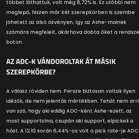
többet láthattuk, volt még 8,72% is. Ez utóbbi nem
meglepő, hiszen már két szerepkörben is szembe
jöhetett az alsó ösvényen, így az Ashe-mainek
számára megfelelt, akárhova dobta őket a rendsze
boton.
AZ ADC-K VÁNDOROLTAK ÁT MÁSIK
SZEREPKÖRBE?
A válasz röviden nem. Persze biztosan voltak ilyen
idézők, de nem jelentős mértékben. Tehát nem arr
van szó, hogy aki eddig ADC-ként Ashe-ezett, az
most supportolna, csupán aki support, elpickeli a
hőst. A 12.10 során 6,44%-os volt a pick rate-je ADC