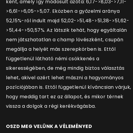
ként, amely így módosult azóta: 6,17->8,03
->7,11-
>6,61->6,05->5,07. Eközben a győzelmi aránya
52,15%-ról indult majd 52,02->51,48->51,38->51,62-
>51,44->50,57%. Az látszik tehát, hogy egyáltalán
nem játszhatatlan a champ lövészként, csupán
megállja a helyét más szerepkörben is. Ettől
függetlenül látható némi csökkenés a
sikerességében, de még mindig biztos választás
lehet, akivel azért lehet mászni a hagyományos
pozíciójában is. Ettől függetlenül kíváncsian várjuk,
hogy meddig tart ez az állapot, és mikor térnek
vissza a dolgok a régi kerékvágásba.
OSZD MEG VELÜNK A VÉLEMÉNYED