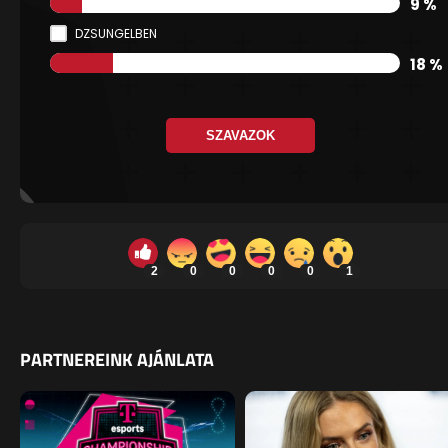
9 %
DZSUNGELBEN
18 %
SZAVAZOK
2
0
0
0
0
1
PARTNEREINK AJÁNLATA