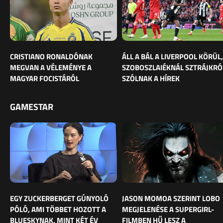
CRISTIANO RONALDÓNAK
ÁLL A BÁL A LIVERPOOL KÖRÜL,
MEGVAN A VÉLEMÉNYE A
SZOBOSZLAIÉKNÁL SZTRÁJKRÓ
MAGYAR FOCISTÁRÓL
SZÓLNAK A HÍREK
GAMESTAR
EGY ZUCKERBERGET GÚNYOLÓ
JASON MOMOA SZERINT LOBO
PÓLÓ, AMI TÖBBET HOZOTT A
MEGJELENÉSE A SUPERGIRL-
BLUESKYNAK, MINT KÉT ÉV
FILMBEN HŰ LESZ A