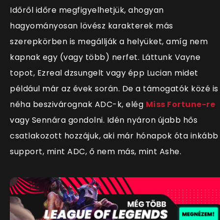
Időről időre megfigyelhetjük, ahogyan
hagyományosan lövész karakterek más
szerepkörben is megállják a helyüket, amíg nem
kapnak egy (vagy több) nerfet. Láttunk Vayne
topot, Ezreal dzsungelt vagy épp Lucian midet
például már az évek során. De a támogatók közé is
néha beszivárognak ADC-k, elég
Miss Fortune-re
vagy Sennára gondolni. Idén nyáron újabb hős
csatlakozott hozzájuk, aki már hónapok óta inkább
support, mint ADC, ő nem más, mint Ashe.