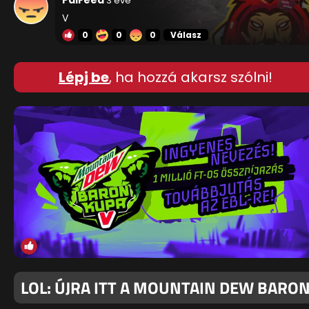
PalFeed
3 éve
V
0
0
0
Válasz
Lépj be
, ha hozzá akarsz szólni!
LOL: ÚJRA ITT A MOUNTAIN DEW BARO