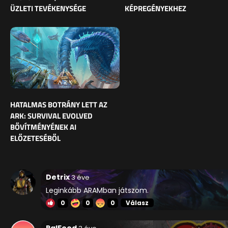
ÜZLETI TEVÉKENYSÉGE
KÉPREGÉNYEKHEZ
HATALMAS BOTRÁNY LETT AZ
ARK: SURVIVAL EVOLVED
BŐVÍTMÉNYÉNEK AI
ELŐZETESÉBŐL
Detrix
3 éve
Leginkább ARAMban játszom.
0
0
0
Válasz