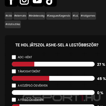
#cikk
#elemzés
#érdekesség
#LeagueofLegends
#LoL
#riotgames
#statisztika
TE HOL JÁTSZOL ASHE-SEL A LEGTÖBBSZÖR?
ADC-KÉNT
27 %
TÁMOGATÓKÉNT
45 %
A KÖZÉPSŐ ÖSVÉNYEN
0 %
A FELSŐ ÖSVÉNYEN