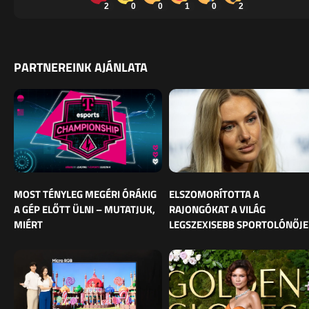
2
0
0
1
0
2
PARTNEREINK AJÁNLATA
MOST TÉNYLEG MEGÉRI ÓRÁKIG
ELSZOMORÍTOTTA A
A GÉP ELŐTT ÜLNI – MUTATJUK,
RAJONGÓKAT A VILÁG
MIÉRT
LEGSZEXISEBB SPORTOLÓNŐJE