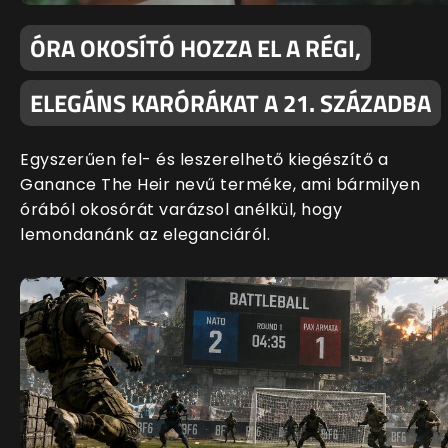
ÓRA OKOSÍTÓ HOZZA EL A RÉGI,
ELEGÁNS KARÓRÁKAT A 21. SZÁZADBA
Egyszerűen fel- és leszerelhető kiegészítő a
Ganance The Heir nevű terméke, ami bármilyen
órából okosórát varázsol anélkül, hogy
lemondanánk az eleganciáról.