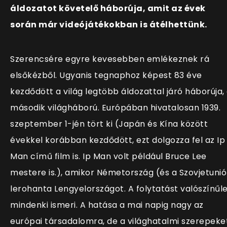
áldozatot követelő háborúja, amit az évek
során már videójátékokban is átélhettünk.
Szerencsére egyre kevesebben emlékeznek rá
elsőkézből. Ugyanis tegnaphoz képest 83 éve
kezdődött a világ legtöbb áldozattal járó háborúja,
második világháború. Európában hivatalosan
1939.
szeptember 1-jén tört ki (Japán és Kína között
évekkel korábban kezdődött, ezt dolgozza fel az Ip
Man című film is. Ip Man volt például Bruce Lee
mestere is.), amikor Németország (és a Szovjetunió
lerohanta Lengyelországot. A folytatást valószínűl
mindenki ismeri. A hatása a mai napig nagy az
európai társadalomra, de a világhatalmi szerepeke