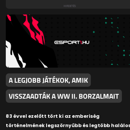
A LEGJOBB JÁTÉKOK, AMIK
VISSZAADTÁK A WW II. BORZALMAIT
83 évvel ezelőtt tört ki az emberiség
történelmének legszörnyűbb és legtöbb halálo