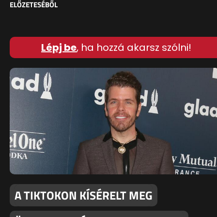
ELŐZETESÉBŐL
Lépj be
, ha hozzá akarsz szólni!
A TIKTOKON KÍSÉRELT MEG