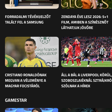
FORRADALMI TÉVÉKIJELZŐT
ZENDAYA ÉVE LESZ 2026: 5+1
TALÁLT FEL A SAMSUNG
FILM, AMIBEN A SZÍNÉSZNŐT
LÁTHATJUK JÖVŐRE
CRISTIANO RONALDÓNAK
ÁLL A BÁL A LIVERPOOL KÖRÜL,
MEGVAN A VÉLEMÉNYE A
SZOBOSZLAIÉKNÁL SZTRÁJKRÓ
MAGYAR FOCISTÁRÓL
SZÓLNAK A HÍREK
GAMESTAR