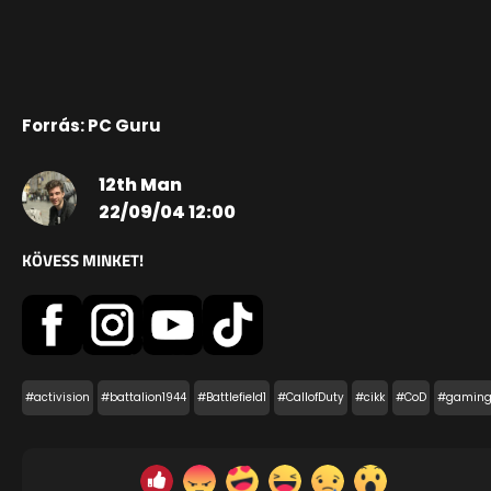
Forrás: PC Guru
12th Man
22/09/04 12:00
KÖVESS MINKET!
#activision
#battalion1944
#Battlefield1
#CallofDuty
#cikk
#CoD
#gamin