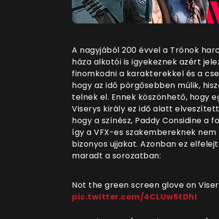
A nagyjából 200 évvel a Trónok har
háza alkotói is igyekeznek azért jel
finomkodni a karakterekkel és a csel
hogy az idő pörgősebben múlik, hisz
telnek el. Ennek köszönhető, hogy
Viserys király ez idő alatt elveszítet
hogy a színész, Paddy Considine a fo
így a VFX-es szakembereknek nem le
bizonyos ujjakat. Azonban ez elfelej
maradt a sorozatban:
Not the green screen glove on Viser
pic.twitter.com/4CLUw5tDhI