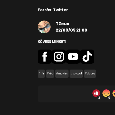
Forrás: Twitter
TZeus
22/09/05 21:00
KÖVESS MINKET!
#hír
#kép
#movies
#sorozat
#vicces
3
0