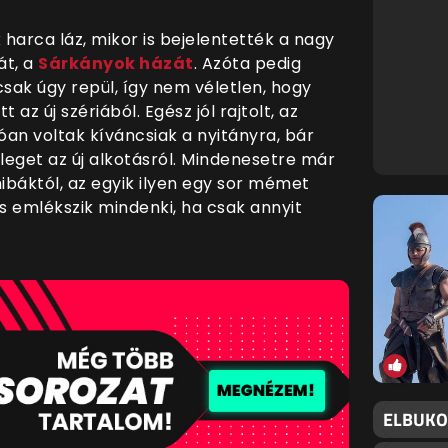
harca láz, mikor is bejelentették a nagy
át, a
Sárkányok házát
. Azóta pedig
csak úgy repül, így nem véletlen, hogy
az új szériából. Egész jól rajtolt, az
óan voltak kíváncsiak a nyitányra, bár
eleget az új alkotásról. Mindenesetre már
báktól, az egyik ilyen egy sor mémet
is emlékszik mindenki, ha csak annyit
ELBUKO