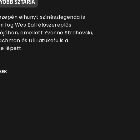
YOBB SZTÁRJA
közepén elhunyt színészlegenda is
ni fog Wes Ball élőszereplős
ójában, emellett Yvonne Strahovski,
achman és Uli Latukefu is a
e lépett.
SEK