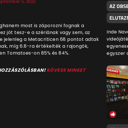
eptember 5, 2022
AZ OBSE
ELUTAZ
alighanem most is záporozni fognak a
Inde Nav
ez jót tesz-e a szériának vagy sem, az
videójáté
e jelenleg a Metacriticen 68 pontot adtak
egyenese
nak, míg 6.8-ra értékelték a rajongók,
en Tomatoes-on 85% és 84%.
egyszer 
 HOZZÁSZÓLÁSBAN!
KÖVESS MINKET