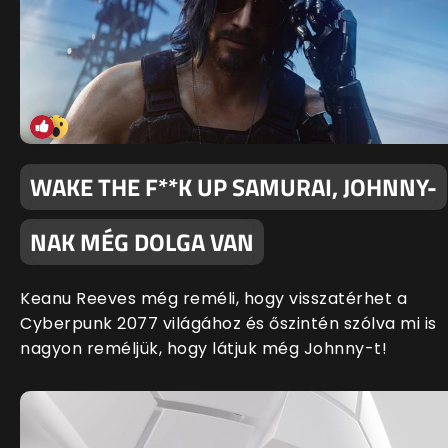
WAKE THE F**K UP SAMURAI, JOHNNY-
NAK MÉG DOLGA VAN
Keanu Reeves még reméli, hogy visszatérhet a
Cyberpunk 2077 világához és őszintén szólva mi is
nagyon reméljük, hogy látjuk még Johnny-t!