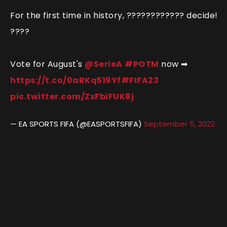
For the first time in history, ???????????? decide!
????
Vote for August's
@SerieA
#POTM
now ➡
https://t.co/0aRKq519Yf
#FIFA23
pic.twitter.com/ZxFbiFUK8j
— EA SPORTS FIFA (@EASPORTSFIFA)
September 5, 2022