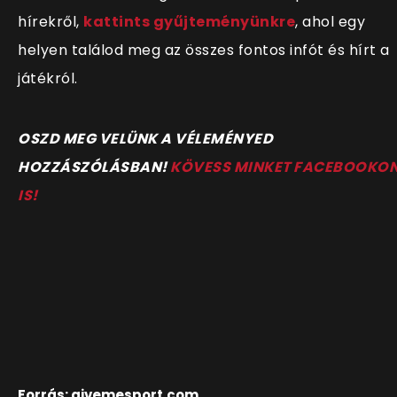
hírekről,
kattints gyűjteményünkre
, ahol egy
helyen találod meg az összes fontos infót és hírt a
játékról.
OSZD MEG VELÜNK A VÉLEMÉNYED
HOZZÁSZÓLÁSBAN!
KÖVESS MINKET FACEBOOKO
IS!
Forrás: givemesport.com