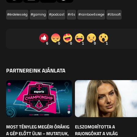
#érdekesség
#gaming
#podcast
#r6s
#rainbow6siege
#Ubisoft
6
0
0
1
0
1
PARTNEREINK AJÁNLATA
MOST TÉNYLEG MEGÉRI ÓRÁKIG
ELSZOMORÍTOTTA A
A GÉP ELŐTT ÜLNI – MUTATJUK,
RAJONGÓKAT A VILÁG