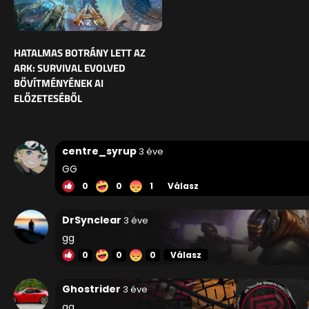
HATALMAS BOTRÁNY LETT AZ
ARK: SURVIVAL EVOLVED
BŐVÍTMÉNYÉNEK AI
ELŐZETESÉBŐL
centre_syrup
3 éve
GG
0
0
1
Válasz
DrSynclear
3 éve
gg
0
0
0
Válasz
Ghostrider
3 éve
gg