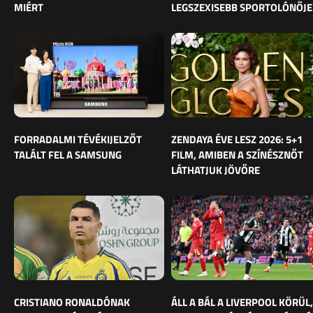
MIÉRT
LEGSZEXISEBB SPORTOLÓNŐJE
FORRADALMI TÉVÉKIJELZŐT
ZENDAYA ÉVE LESZ 2026: 5+1
TALÁLT FEL A SAMSUNG
FILM, AMIBEN A SZÍNÉSZNŐT
LÁTHATJUK JÖVŐRE
CRISTIANO RONALDÓNAK
ÁLL A BÁL A LIVERPOOL KÖRÜL,