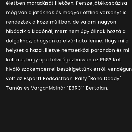
életben maradását illetően. Persze játékosbázisa
még van a játéknak és magyar offline versenyt is
rendeztek a közelmúltban, de valami nagyon
hibádzik a kiadónál, mert nem úgy állnak hozzá a
dolgokhoz, ahogyan az elvárható lenne. Hogy mi a
helyzet a hazai, illetve nemzetközi porondon és mi
kellene, hogy újra felvirágozhasson az R6S? Két
kiváló szakemberrel beszélgettünk erről, vendégü
volt az Esport1 Podcastban: Pálfy "Bone Daddy"
Tamás és Varga-Molnár "B3RC1" Bertalan.