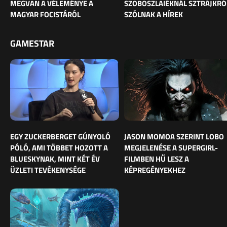
MEGVAN A VÉLEMÉNYE A
SZOBOSZLAIÉKNÁL SZTRÁJKRÓ
MAGYAR FOCISTÁRÓL
SZÓLNAK A HÍREK
GAMESTAR
EGY ZUCKERBERGET GÚNYOLÓ
JASON MOMOA SZERINT LOBO
PÓLÓ, AMI TÖBBET HOZOTT A
MEGJELENÉSE A SUPERGIRL-
BLUESKYNAK, MINT KÉT ÉV
FILMBEN HŰ LESZ A
ÜZLETI TEVÉKENYSÉGE
KÉPREGÉNYEKHEZ