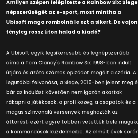
Amilyen szépen felépítette a Rainbow Six: Siege
népszerűségét az e-sport, most mintha a
Ubisoft maga rombolná le ezt a sikert. De vajon
tényleg rossz úton halad a kiadó?
A Ubisoft egyik legsikeresebb és legnépszerűbb
címe a Tom Clancy's Rainbow Six 1998-ban indult
útjára és azóta számos epizódot megélt a széria. A
legutóbbi felvonása, a Siege, 2015-ben jelent meg é
bár az indulást követően nem igazán akartak
rákapni a játékosok, a profi közeg, a csapatok és a
magas színvonalú versenyek meghozták az
áttörést, ezért egyre többen vetették bele maguk
a kommandósok küzdelmeibe. Az elmúlt évek sorá