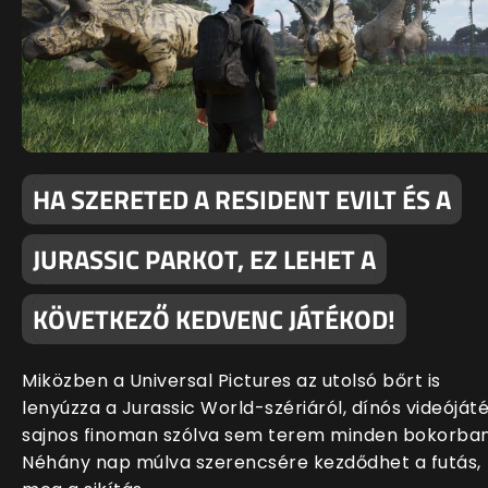
HA SZERETED A RESIDENT EVILT ÉS A
JURASSIC PARKOT, EZ LEHET A
KÖVETKEZŐ KEDVENC JÁTÉKOD!
Miközben a Universal Pictures az utolsó bőrt is
lenyúzza a Jurassic World-szériáról, dínós videóját
sajnos finoman szólva sem terem minden bokorban
Néhány nap múlva szerencsére kezdődhet a futás,