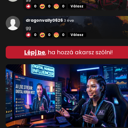
0
0
0
Válasz
dragonvally0626
3 éve
gg
0
0
0
Válasz
Lépj be
, ha hozzá akarsz szólni!