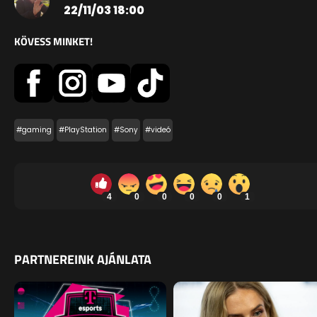
22/11/03 18:00
KÖVESS MINKET!
#gaming
#PlayStation
#Sony
#videó
4
0
0
0
0
1
PARTNEREINK AJÁNLATA