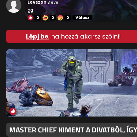
Levszon
3 éve
gg
0
0
0
Válasz
Lépj be
, ha hozzá akarsz szólni!
MASTER CHIEF KIMENT A DIVATBÓL, ÍG