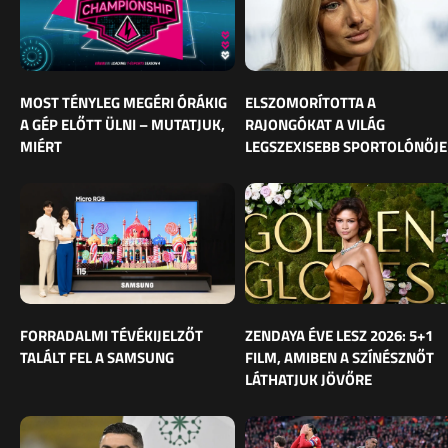
MOST TÉNYLEG MEGÉRI ÓRÁKIG
ELSZOMORÍTOTTA A
A GÉP ELŐTT ÜLNI – MUTATJUK,
RAJONGÓKAT A VILÁG
MIÉRT
LEGSZEXISEBB SPORTOLÓNŐJE
FORRADALMI TÉVÉKIJELZŐT
ZENDAYA ÉVE LESZ 2026: 5+1
TALÁLT FEL A SAMSUNG
FILM, AMIBEN A SZÍNÉSZNŐT
LÁTHATJUK JÖVŐRE