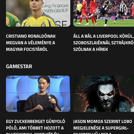
CRISTIANO RONALDÓNAK
ÁLL A BÁL A LIVERPOOL KÖRÜL,
MEGVAN A VÉLEMÉNYE A
SZOBOSZLAIÉKNÁL SZTRÁJKRÓ
MAGYAR FOCISTÁRÓL
SZÓLNAK A HÍREK
GAMESTAR
EGY ZUCKERBERGET GÚNYOLÓ
JASON MOMOA SZERINT LOBO
PÓLÓ, AMI TÖBBET HOZOTT A
MEGJELENÉSE A SUPERGIRL-