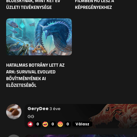
BLUESKYNAK, MINT KÉT ÉV
FILMBEN HŰ LESZ A
ÜZLETI TEVÉKENYSÉGE
KÉPREGÉNYEKHEZ
HATALMAS BOTRÁNY LETT AZ
ARK: SURVIVAL EVOLVED
BŐVÍTMÉNYÉNEK AI
ELŐZETESÉBŐL
GeryDee
3 éve
GG
0
0
0
Válasz