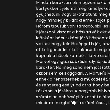
Minden karakternek megvannak a ma
kártyákként jeleníti meg, amelyeket
gyűjthetünk vagy alkothatunk meg kü
hogy mindegyik karakternek saját pa
Három típusuk van: támadó, skill és
kijátszani, viszont a hőskártyák akt
időnként bónuszként járó hőspontok
viszont nagy felelősséggel is jár, h
át kell gondolni kiket akarunk magu
kapnak a hősök kombói, illetve azért
Marvel egy igazi sebzéskirálynő, ad
karakter. Ha még soha nem játszott v
akkor sem kell aggódni. A Marvel's
ennek a rendszernek a működését, fo
és rengeteg esélyt ad arra, hogy be
rászánni a játékra. A nagyobb kihí
számtalan nehézségi fokozat találh
mindenki megtalálja a számításait,