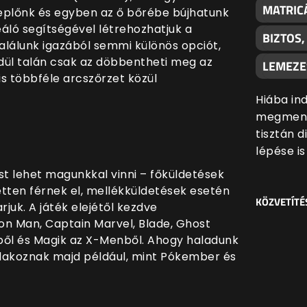
MATRIC
replőnk és egyben az ő bőrébe bújhatunk
áló segítségével létrehozhatjuk a
BIZTOS
találunk igazából semmi különös opciót,
edül talán csak az döbbentheti meg az
LEMEZE
s többféle arcszőrzet közül
Hiába ind
megmenté
tisztán d
lépése i
 lehet magunkkal vinni – főküldetések
tten férnek el, mellékküldetések esetén
KÖZVETÍTÉ
rjuk. A játék elejétől kezdve
ron Man, Captain Marvel, Blade, Ghost
ből és Magik az X-Menből. Ahogy haladunk
atlakoznak majd például, mint Pókember és