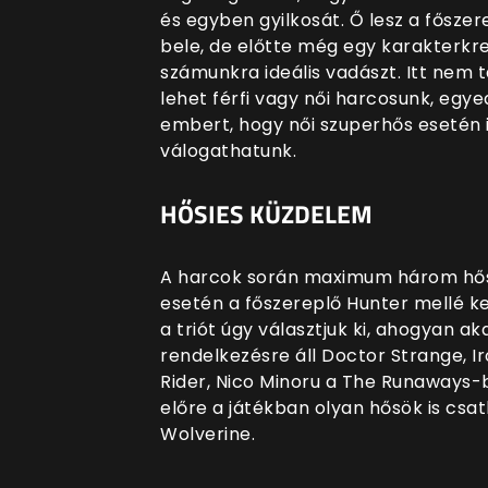
és egyben gyilkosát. Ő lesz a fősze
bele, de előtte még egy karakterkre
számunkra ideális vadászt. Itt nem 
lehet férfi vagy női harcosunk, egy
embert, hogy női szuperhős esetén i
válogathatunk.
HŐSIES KÜZDELEM
A harcok során maximum három hőst
esetén a főszereplő Hunter mellé ke
a triót úgy választjuk ki, ahogyan aka
rendelkezésre áll Doctor Strange, I
Rider, Nico Minoru a The Runaways-
előre a játékban olyan hősök is cs
Wolverine.