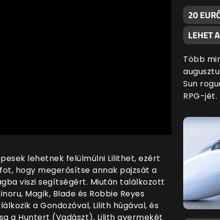
20 EURÓ
LEHET 
Több min
augusztu
Sun rogu
RPG-jét.
pesek lehetnek felülmúlni Lilithet, ezért
ot, hogy megerősítse annak pajzsát a
gba viszi segítségért. Miután találkozott
inoru, Magik, Blade és Robbie Reyes
álkozik a Gondozóval, Lilith húgával, és
sa a Huntert (Vadászt), Lilith gyermekét