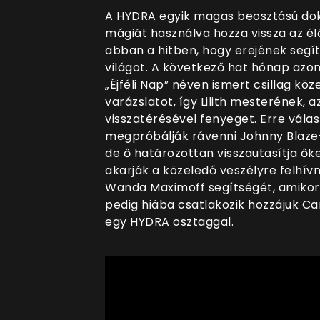
A HYDRA egyik magas beosztású dok
mágiát használva hozza vissza az él
abban a hitben, hogy erejének segí
világot. A következő hat hónap azo
„Éjféli Nap” néven ismert csillag köze
varázslatot, így Lilith mesterének, 
visszatérésével fenyeget. Erre vála
megpróbálják rávenni Johnny Blaze-
de ő határozottan visszautasítja ő
akarják a közeledő veszélyre felhívn
Wanda Maximoff segítségét, amikor 
pedig hiába csatlakozik hozzájuk Car
egy HYDRA osztaggal.