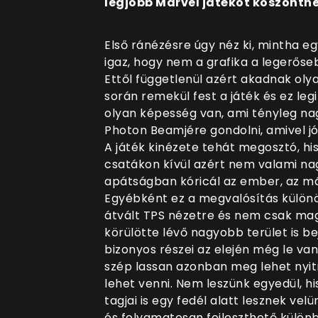
legjobb Marvel játékot köszönthe
Első ránézésre úgy néz ki, mintha e
igaz, hogy nem a grafika a legerőse
Ettől függetlenül azért akadnak oly
során remekül fest a játék és ez leg
olyan képesség van, ami tényleg na
Photon Beamjére gondolni, amivel jó 
A játék kinézete tehát megosztó, hi
csatákon kívül azért nem valami nag
apátságban kóricál az ember, az má
Egyébként ez a megvalósítás különö
átvált TPS nézetre és nem csak magá
körülötte lévő nagyobb terület is b
bizonyos részei az elején még le va
szép lassan azonban meg lehet nyi
lehet venni. Nem leszünk egyedül, h
tagjai is egy fedél alatt lesznek ve
és folyamatosan fejleszthető külön