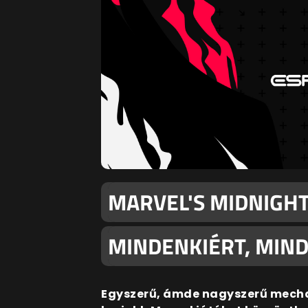
MARVEL'S MIDNIGHT
MINDENKIÉRT, MIND
Egyszerű, ámde nagyszerű mecha