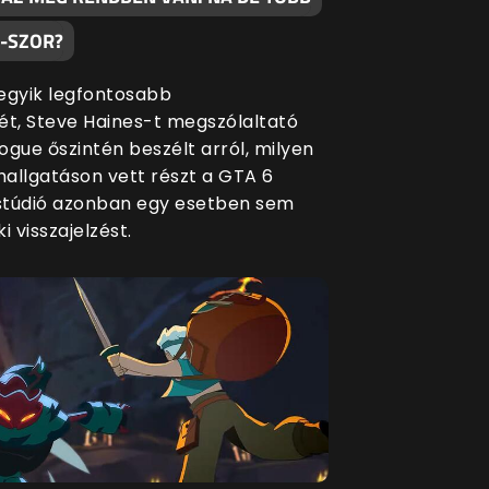
0-SZOR?
egyik legfontosabb
ét, Steve Haines-t megszólaltató
ogue őszintén beszélt arról, milyen
allgatáson vett részt a GTA 6
 stúdió azonban egy esetben sem
i visszajelzést.