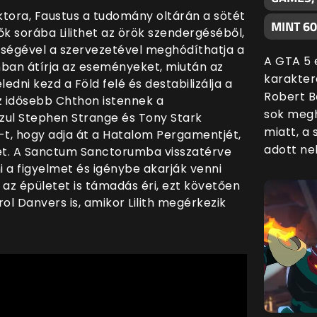
tora, Faustus a tudomány oltárán a sötét
MINT 6
ők sorába Lilithet az örök szendergéséből,
tségével a szervezetével meghódíthatja a
A GTA 5 
nban átírja az eseményeket, miután az
karakter
ledni kezd a Föld felé és destabilizálja a
Robert B
az idősebb Chthon istennek a
sok megh
szul Stephen Strange és Tony Stark
miatt, a
t, hogy adja át a Hatalom Pergamentjét,
adott nek
ket. A Sanctum Sanctorumba visszatérve
i a figyelmet és igénybe akarják venni
az épületet is támadás éri, ezt követően
ol Danvers is, amikor Lilith megérkezik