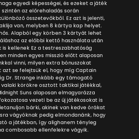
ga egyedi képességei, és ezeket a játék
 szintén az előrehaladás során
lönböző összetevőkből. Ez azt is jelenti,
klija van, melyben 8 kártya kap helyet.
 hős. Alapból egy körben 3 kártyát lehet
iváláshoz az előbbi kettő használata után
 is kellenek Ez a testreszabhatóság
iszen minden egyes misszió előtt alaposan
nkkal vinni, milyen extra bónuszokat
 azt se felejtsük el, hogy míg Captain
dig Dr. Strange inkább egy támogató
alaki körökre osztott taktikai játékkal,
 Midnight Suns alaposan elmagyarázza
kozatosa vezeti be az új játékosokat is
letanuljon bárki, akinek van kedve órákat
vásra vágyóknak pedig elmondanánk, hogy
ató a játékban, így alighanem tényleg
 ha combosabb ellenfelekre vágyik.