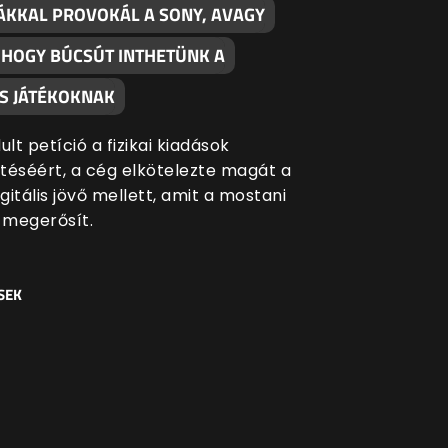
ÁKKAL PROVOKÁL A SONY, AVAGY
, HOGY BÚCSÚT INTHETÜNK A
S JÁTÉKOKNAK
ult petíció a fizikai kiadások
séért, a cég elkötelezte magát a
igitális jövő mellett, amit a mostani
s megerősít.
SEK