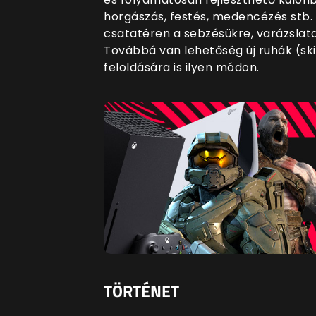
horgászás, festés, medencézés stb. 
csatatéren a sebzésükre, varázslat
Továbbá van lehetőség új ruhák (sk
feloldására is ilyen módon.
TÖRTÉNET