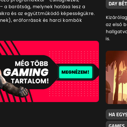
DAY BÉ
– a barátság, melynek hatása lesz a
aikra és az együttműködő képességükre.
Kizáróla
inek), erőforrások és harci kombók
az első 
hallgatv
is.
HA EGY
GAMES,