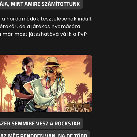
TÁJA, MINT AMIRE SZÁMÍTOTTUNK
g a hordamódok tesztelésének indult
bétakör, de a játékos nyomására
a már most játszhatóvá válik a PvP
SZER SEMMIBE VESZ A ROCKSTAR
 AZ MÉG RENDBEN VAN. NA DE TÖBB