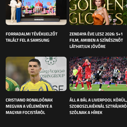
FORRADALMI TÉVÉKIJELZŐT
ZENDAYA ÉVE LESZ 2026: 5+1
TALÁLT FEL A SAMSUNG
FILM, AMIBEN A SZÍNÉSZNŐT
LÁTHATJUK JÖVŐRE
CRISTIANO RONALDÓNAK
ÁLL A BÁL A LIVERPOOL KÖRÜL,
MEGVAN A VÉLEMÉNYE A
SZOBOSZLAIÉKNÁL SZTRÁJKRÓ
MAGYAR FOCISTÁRÓL
SZÓLNAK A HÍREK