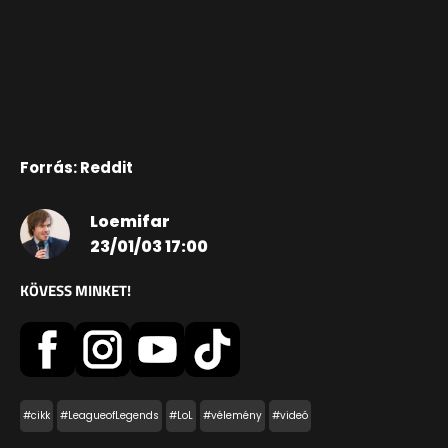
Forrás: Reddit
Loemifar
23/01/03 17:00
KÖVESS MINKET!
#cikk
#LeagueofLegends
#LoL
#vélemény
#videó