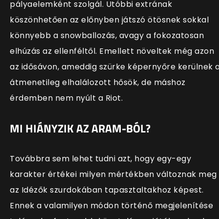
pályaelemként szolgál. Utóbbi extrának
köszönhetően az előnyben játszó ötösnek sokkal
könnyebb a snowballozás, avagy a fokozatosan
elhúzás az ellenféltől. Emellett növeltek még azon
az idősávon, ameddig szürke képernyőre kerülnek 
átmenetileg elhalálozott hősök, de máshoz
érdemben nem nyúlt a Riot.
MI HIÁNYZIK AZ ARAM-BÓL?
Továbbra sem lehet tudni azt, hogy egy-egy
karakter értékei milyen mértékben változnak meg
az Idézők szurdokában tapasztaltakhoz képest.
Ennek a valamilyen módon történő megjelenítése