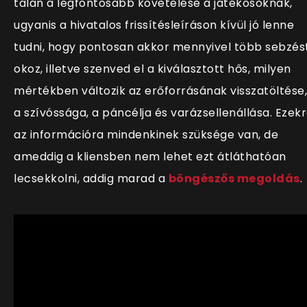
talán a legfontosabb követelése a játékosoknak,
ugyanis a hivatalos frissítésleíráson kívül jó lenne
tudni, hogy pontosan akkor mennyivel több sebzés
okoz, illetve szenved el a kiválasztott hős, milyen
mértékben változik az erőforrásának visszatöltése,
a szívóssága, a páncélja és varázsellenállása. Ezek
az információra mindenkinek szüksége van, de
ameddig a kliensben nem lehet ezt átláthatóan
lecsekkolni, addig marad a
böngészős megoldás
.