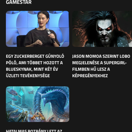
GAMESTAR
EGY ZUCKERBERGET GÚNYOLÓ
JASON MOMOA SZERINT LOBO
PÓLÓ, AMI TÖBBET HOZOTT A
MEGJELENÉSE A SUPERGIRL-
BLUESKYNAK, MINT KÉT ÉV
FILMBEN HŰ LESZ A
ÜZLETI TEVÉKENYSÉGE
KÉPREGÉNYEKHEZ
HATALMAS BOTRÁNY LETT AZ