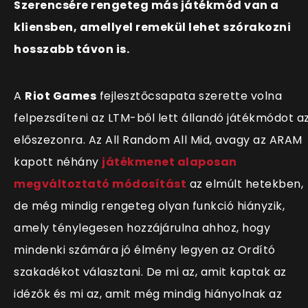
Szerencsére rengeteg más játékmód van a
kliensben, amellyel remekül lehet szórakozni
hosszabb távon is.
A
Riot Games
fejlesztőcsapata szerette volna
felpezsdíteni az LTM-ből lett állandó játékmódot a
előszezonra. Az All Random All Mid, avagy az ARAM
kapott néhány
játékmenet alaposan
megváltoztató módosítás
t
az elmúlt hetekben,
de még mindig rengeteg olyan funkció hiányzik,
amely ténylegesen hozzájárulna ahhoz, hogy
mindenki számára jó élmény legyen az Ordító
szakadékot választani. De mi az, amit kaptak az
idézők és mi az, amit még mindig hiányolnak az