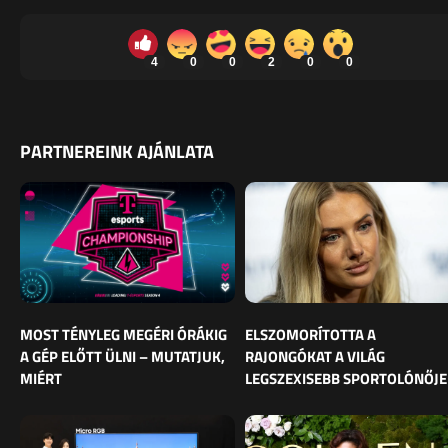
4
0
0
2
0
0
PARTNEREINK AJÁNLATA
MOST TÉNYLEG MEGÉRI ÓRÁKIG
ELSZOMORÍTOTTA A
A GÉP ELŐTT ÜLNI – MUTATJUK,
RAJONGÓKAT A VILÁG
MIÉRT
LEGSZEXISEBB SPORTOLÓNŐJE