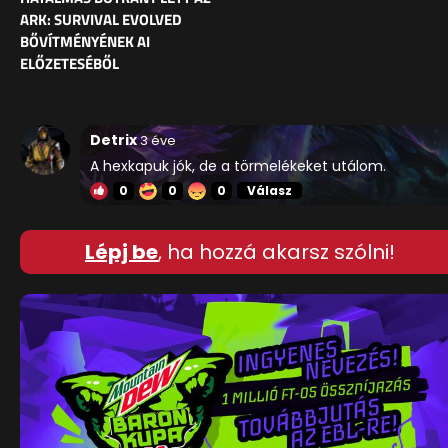
ARK: SURVIVAL EVOLVED
BŐVÍTMÉNYÉNEK AI
ELŐZETESÉBŐL
Detrix
3 éve
A hexkapuk jók, de a törmelékeket utálom.
0
0
0
Válasz
Lépj be
, ha hozzá akarsz szólni!