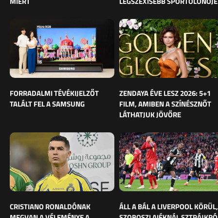
MIÉRT
LEGSZEXISEBB SPORTOLÓNŐJE
FORRADALMI TÉVÉKIJELZŐT
ZENDAYA ÉVE LESZ 2026: 5+1
TALÁLT FEL A SAMSUNG
FILM, AMIBEN A SZÍNÉSZNŐT
LÁTHATJUK JÖVŐRE
CRISTIANO RONALDÓNAK
ÁLL A BÁL A LIVERPOOL KÖRÜL,
MEGVAN A VÉLEMÉNYE A
SZOBOSZLAIÉKNÁL SZTRÁJKRÓ