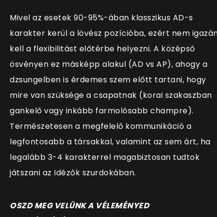
Mivel az esetek 90-95%-ában klasszikus AD-s
karakter kerül a lövész pozícióba, ezért nem igazá
kell a flexibilitást előtérbe helyezni. A középső
ösvényen ez másképp alakul (AD vs AP), ahogy a
dzsungelben is érdemes szem előtt tartani, hogy
mire van szüksége a csapatnak (korai szakaszban
gankelő vagy inkább farmolósabb champre).
Természetesen a megfelelő kommunikáció a
legfontosabb a társakkal, valamint az sem árt, ha
legalább 3-4 karakterrel magabiztosan tudtok
játszani az Idézők szurdokában.
OSZD MEG VELÜNK A VÉLEMÉNYED