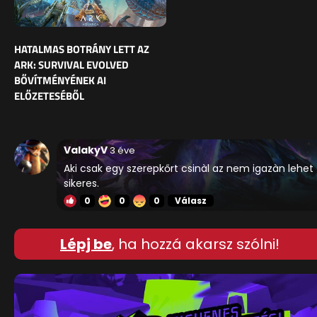
HATALMAS BOTRÁNY LETT AZ
ARK: SURVIVAL EVOLVED
BŐVÍTMÉNYÉNEK AI
ELŐZETESÉBŐL
ValakyV
3 éve
Aki csak egy szerepkőrt csinàl az nem igazàn lehet
sikeres.
0
0
0
Válasz
Lépj be
, ha hozzá akarsz szólni!