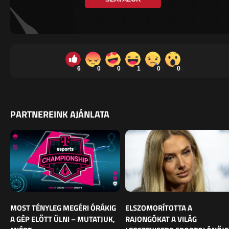
6
0
0
1
0
0
PARTNEREINK AJÁNLATA
MOST TÉNYLEG MEGÉRI ÓRÁKIG
ELSZOMORÍTOTTA A
A GÉP ELŐTT ÜLNI – MUTATJUK,
RAJONGÓKAT A VILÁG