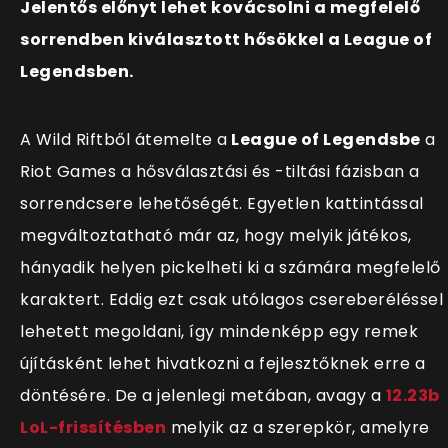
Jelentős előnyt lehet kovácsolni a megfelelő
sorrendben kiválasztott hősökkel a League of
Legendsben.
A Wild Riftből átemelte a
League of Legendsbe
a
Riot Games a hősválasztási és -tiltási fázisban a
sorrendcsere lehetőségét. Egyetlen kattintással
megváltoztatható már az, hogy melyik játékos,
hányadik helyen pickelheti ki a számára megfelelő
karaktert. Eddig ezt csak utólagos csereberéléssel
lehetett megoldani, így mindenképp egy remek
újításként lehet hivatkozni a fejlesztőknek erre a
döntésére. De a jelenlegi metában, avagy a
12.23b
LoL-frissítésben
melyik az a szerepkör, amelyre