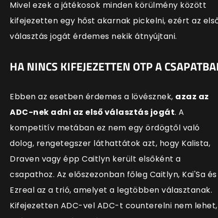
Mivel ezek a játékosok minden körülmény között
kifejezetten egy hőst akarnak pickelni, ezért az els
választás jogát érdemes nekik átnyújtani.
HA NINCS KIFEJEZETTEN OTP A CSAPATB
Ebben az esetben érdemes a lövésznek,
azaz az
ADC-nek adni az első választás jogát
. A
kompetitív metában ez nem egy ördögtől való
dolog, rengetegszer láthattátok azt, hogy Kalista,
Draven vagy épp Caitlyn került elsőként a
csapathoz. Az előszezonban főleg Caitlyn, Kai'Sa és
Ezreal az a trió, amelyet a legtöbben választanak.
Kifejezetten ADC-vel ADC-t counterelni nem lehet,