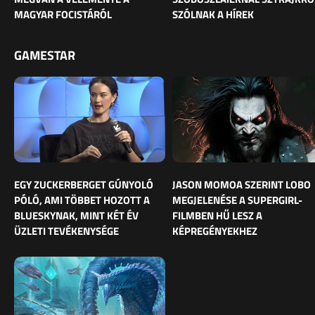
MAGYAR FOCISTÁRÓL
SZÓLNAK A HÍREK
GAMESTAR
EGY ZUCKERBERGET GÚNYOLÓ
JASON MOMOA SZERINT LOBO
PÓLÓ, AMI TÖBBET HOZOTT A
MEGJELENÉSE A SUPERGIRL-
BLUESKYNAK, MINT KÉT ÉV
FILMBEN HŰ LESZ A
ÜZLETI TEVÉKENYSÉGE
KÉPREGÉNYEKHEZ