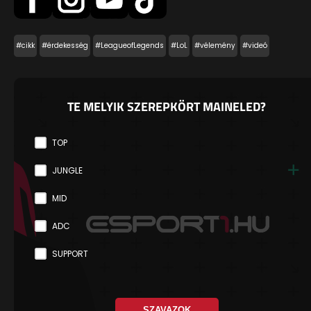
#cikk
#érdekesség
#LeagueofLegends
#LoL
#vélemény
#videó
TE MELYIK SZEREPKÖRT MAINELED?
TOP
JUNGLE
MID
ADC
SUPPORT
SZAVAZOK