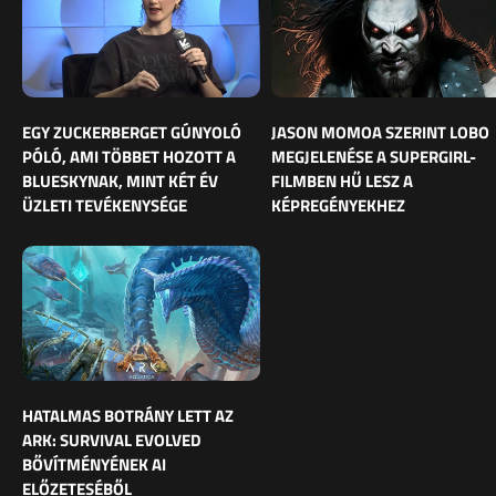
EGY ZUCKERBERGET GÚNYOLÓ
JASON MOMOA SZERINT LOBO
PÓLÓ, AMI TÖBBET HOZOTT A
MEGJELENÉSE A SUPERGIRL-
BLUESKYNAK, MINT KÉT ÉV
FILMBEN HŰ LESZ A
ÜZLETI TEVÉKENYSÉGE
KÉPREGÉNYEKHEZ
HATALMAS BOTRÁNY LETT AZ
ARK: SURVIVAL EVOLVED
BŐVÍTMÉNYÉNEK AI
ELŐZETESÉBŐL