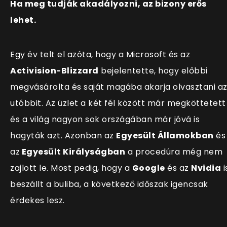
Ha meg tudják akadályozni, az bizony erős
lehet.
Egy év telt el azóta, hogy a Microsoft és az
Activision-Blizzard
bejelentette, hogy előbbi
megvásárolta és saját magába akarja olvasztani a
utóbbit. Az üzlet a két fél között már megköttetett
és a világ nagyon sok országában már jóvá is
hagyták azt. Azonban az
Egyesült Államokban
és
az
Egyesült Királyságban
a procedúra még nem
zajlott le. Most pedig, hogy a
Google
és az
Nvidia
i
beszállt a buliba, a következő időszak igencsak
érdekes lesz.