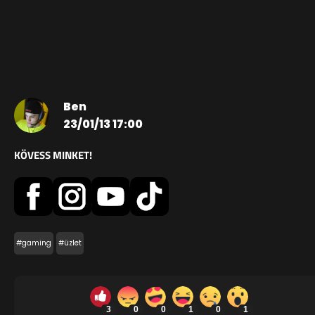
Ben
23/01/13 17:00
KÖVESS MINKET!
#gaming
#üzlet
3
0
0
1
0
1