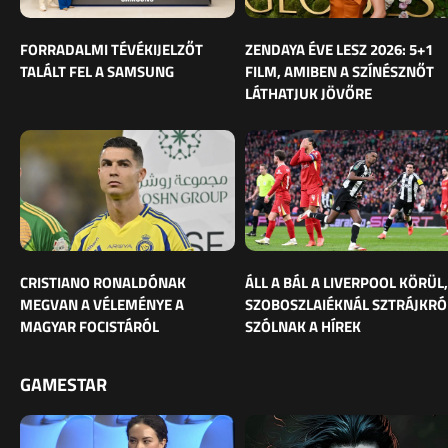
FORRADALMI TÉVÉKIJELZŐT
ZENDAYA ÉVE LESZ 2026: 5+1
TALÁLT FEL A SAMSUNG
FILM, AMIBEN A SZÍNÉSZNŐT
LÁTHATJUK JÖVŐRE
CRISTIANO RONALDÓNAK
ÁLL A BÁL A LIVERPOOL KÖRÜL,
MEGVAN A VÉLEMÉNYE A
SZOBOSZLAIÉKNÁL SZTRÁJKRÓ
MAGYAR FOCISTÁRÓL
SZÓLNAK A HÍREK
GAMESTAR