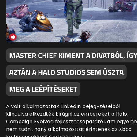
MASTER CHIEF KIMENT A DIVATBÓL, ÍG
AZTÁN A HALO STUDIOS SEM ÚSZTA
MEG A LEÉPÍTÉSEKET
A volt alkalmazottak LinkedIn bejegyzéseiből
kiindulva elkezdték kirúgni az embereket a Halo:
Campaign Evolved fejlesztőcsapatától, ám egyelőr
nem tudni, hány alkalmazottat érintenek az Xbox
költségcsökkentő intézkedései.