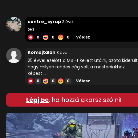
centre_syrup
3 éve
GG
0
0
0
Válasz
Komojtalan
3 éve
25 évvel ezelőtt a MS -t kellett utálni, azóta kiderült
hogy milyen rendes cég volt a mostaniakhoz
képest ...
0
0
0
Válasz
Lépj be
, ha hozzá akarsz szólni!