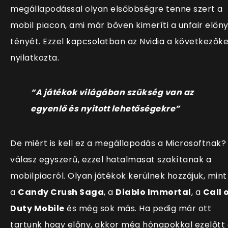
megállapodással olyan elsőbbségre tenne szert a
mobil piacon, ami már bőven kimeríti a unfair előn
tényét. Ezzel kapcsolatban az Nvidia a következőke
nyilatkozta.
“A játékok világában szükség van az
egyenlő és nyitott lehetőségekre”
De miért is kell ez a megállapodás a Microsoftnak?
válasz egyszerű, ezzel hatalmasat szakítanak a
mobilpiacról. Olyan játékok kerülnek hozzájuk, mint
a
Candy Crush Saga
, a
Diablo Immortal
, a
Call 
Duty Mobile
és még sok más. Ha pedig már ott
tartunk hogy előny, akkor még hónapokkal ezelőtt