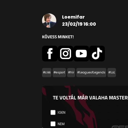
Loemifar
23/02/19 16:00
KÖVESS MINKET!
#cikk
#esport
#hír
#LeagueofLegends
#LoL
TE VOLTÁL MÁR VALAHA MASTE
IGEN
NEM