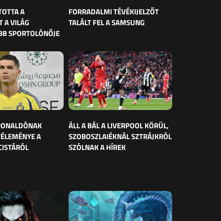
TOTTA A
FORRADALMI TÉVÉKIJELZŐT
 A VILÁG
TALÁLT FEL A SAMSUNG
BB SPORTOLÓNŐJE
 RONALDÓNAK
ÁLL A BÁL A LIVERPOOL KÖRÜL,
VÉLEMÉNYE A
SZOBOSZLAIÉKNÁL SZTRÁJKRÓL
CISTÁRÓL
SZÓLNAK A HÍREK