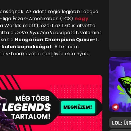
nságnak. Az adott régió legjobb League
i-liga Észak-Amerikában (LCS)
nagy
a Worlds miatt), ezért az LEC is átvette
hatta a
Delta Syndicate
csapatát, valamint
ssák a
Hungarian Champions Queue
-t,
 külön bajnokságát
. A tét nem
t osztanak szét a ranglista első nyolc
LOL: ÚJ