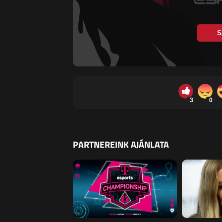
S
3
0
PARTNEREINK AJÁNLATA