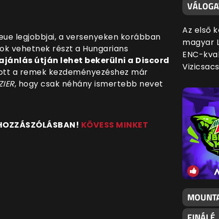
VÁLOGA
Az első 
ueue legjobbjai, a versenyeken korábban
magyar L
osok vehetnek részt a Hungarians
ENC-kval
ajánlás útján lehet bekerülni a Discord
Vizicsac
kozott a remek kezdeményezéshez már
ZIER
, hogy csak néhány ismertebb nevet
 HOZZÁSZÓLÁSBAN!
KÖVESS MINKET
MOUNTA
FINÁLÉ,