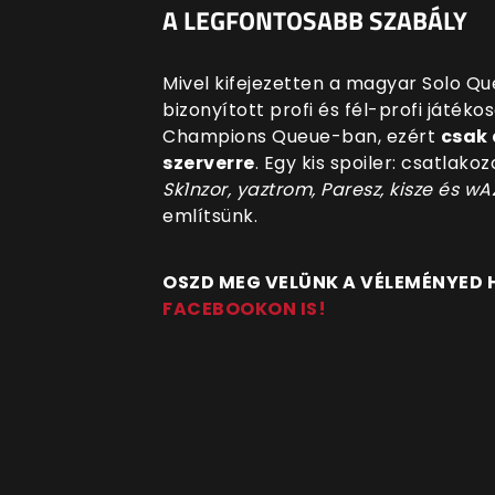
A LEGFONTOSABB SZABÁLY
Mivel kifejezetten a magyar Solo Q
bizonyított profi és fél-profi játék
Champions Queue-ban, ezért
csak 
szerverre
. Egy kis spoiler: csatla
Sk1nzor, yaztrom, Paresz, kisze és wA
említsünk.
OSZD MEG VELÜNK A VÉLEMÉNYED
FACEBOOKON IS!