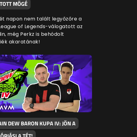
TOTT MÖGÉ
két napon nem talált legyőzőre a
eague of Legends-válogatott az
in, még Perkz is behódolt
siék akaratának!
IN DEW BARON KUPA IV: JÖN A
 ÓRIÁSI A TÉT!