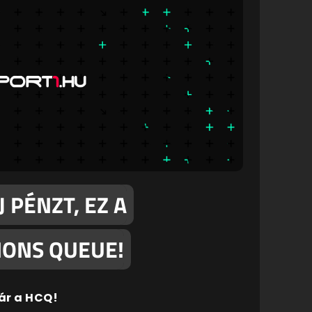
J PÉNZT, EZ A
ONS QUEUE!
vár a HCQ!