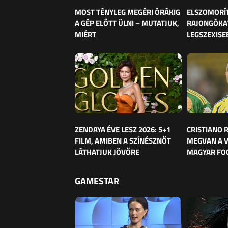
MOST TÉNYLEG MEGÉRI ÓRÁKIG
ELSZOMORÍ
A GÉP ELŐTT ÜLNI – MUTATJUK,
RAJONGÓKAT
MIÉRT
LEGSZEXISE
ZENDAYA ÉVE LESZ 2026: 5+1
CRISTIANO
FILM, AMIBEN A SZÍNÉSZNŐT
MEGVAN A 
LÁTHATJUK JÖVŐRE
MAGYAR FO
GAMESTAR