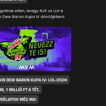
agolinas ellen, avagy NJK vs LLH a
n Dew Baron Kupa IV döntőjében!
IN DEW BARON KUPA IV: LOL-OSOK
M, 1 MILLIÓ FT A TÉT,
TRÁLJATOK MÉG MA!