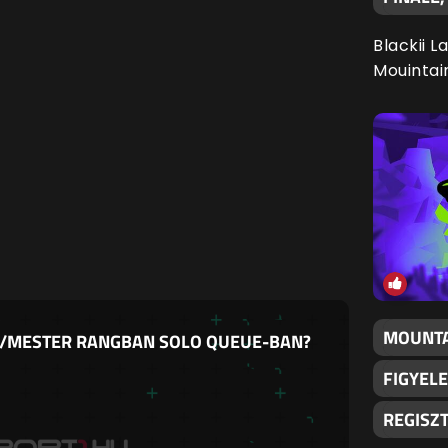
Blackii L
Mouintai
MOUNTA
R/MESTER RANGBAN SOLO QUEUE-BAN?
FIGYELE
REGISZ