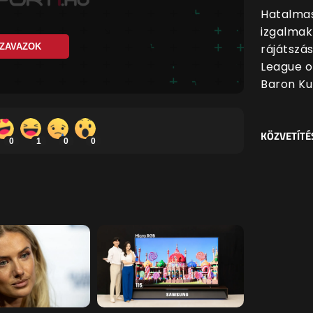
Hatalmas
izgalmak
rájátszá
ZAVAZOK
League o
Baron Ku
KÖZVETÍTÉ
0
1
0
0