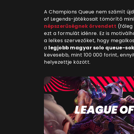
A Champions Queue nem számít újdo
of Legends-játékosait tömörítő min
népszerűségnek örvendett
(főleg 
ezt a formulát idénre. Ez is motivál
a lelkes szervezőket, hogy megalko
a
legjobb magyar solo queue-sok
kevesebb, mint 100 000 forint, ennyi
helyezettje között.