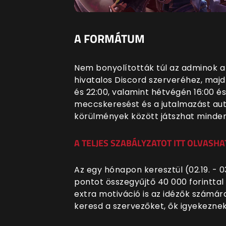
A FORMÁTUM
Nem bonyolították túl az adminok a 
hivatalos Discord szerveréhez, majd 
és 22:00, valamint hétvégén 16:00 és
meccskeresést és a jutalmazást auto
körülmények között játszhat minden
A TELJES SZABÁLYZATOT ITT OLVASHA
Az egy hónapon keresztül (02.19. - 0
pontot összegyűjtő 40 000 forintta
extra motiváció is az idézők számá
keresd a szervezőket, ők igyekezne