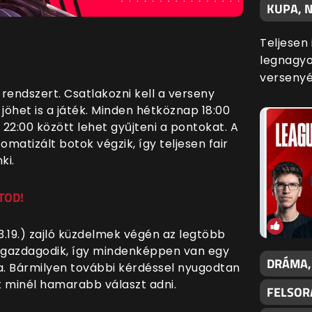
KUPA, N
Teljesen
legnagyo
versenyé
rendszert. Csatlakozni kell a verseny
jöhet is a játék. Minden hétköznap 18:00
 22:00 között lehet gyűjteni a pontokat. A
matizált botok végzik, így teljesen fair
ki.
TOD!
3.19.) zajló küzdelmek végén az legtöbb
l gazdagodik, így mindenképpen van egy
DRÁMA,
ra. Bármilyen további kérdéssel nyugodtan
k minél hamarabb választ adni.
FELSOR