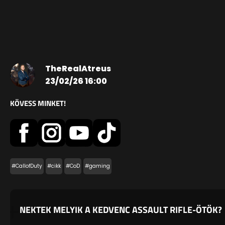
TheRealAtreus
23/02/26 16:00
KÖVESS MINKET!
#CallofDuty
#cikk
#CoD
#gaming
NEKTEK MELYIK A KEDVENC ASSAULT RIFLE-ÖTÖK?