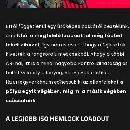
Ettől függetlenül egy ütőképes puskáról beszélünk,
amelyből
a megfelelő loadouttal még többet
lehet kihozni,
így nem is csoda, hogy a fejlesztők
kivették a rangsorolt meccsekből. Ahogy a többi
AR-nál, itt is a minél nagyobb kontrollálhatóság és
bullet velocity a lényeg, hogy gyakorlatilag
lézerfegyverként szedhessük ki az ellenfeleket
a
pálya egyik végében, míg mi a másik végében
csücsülünk.
A LEGJOBB ISO HEMLOCK LOADOUT