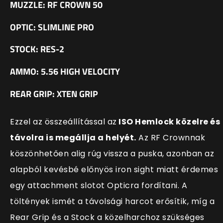
MUZZLE: RF CROWN 50
OPTIC: SLIMLINE PRO
STOCK: RES-2
AMMO: 5.56 HIGH VELOCITY
REAR GRIP: XTEN GRIP
Ezzel az összeállítással az
ISO Hemlock közelre és
távolra is megállja a helyét.
Az RF Crownnak
köszönhetően alig rúg vissza a puska, azonban az
alapból kevésbé előnyös iron sight miatt érdemes
egy attachment slotot Opticra fordítani. A
töltények ismét a távolsági harcot erősítik, míg a
Rear Grip és a Stock a közelharchoz szükséges