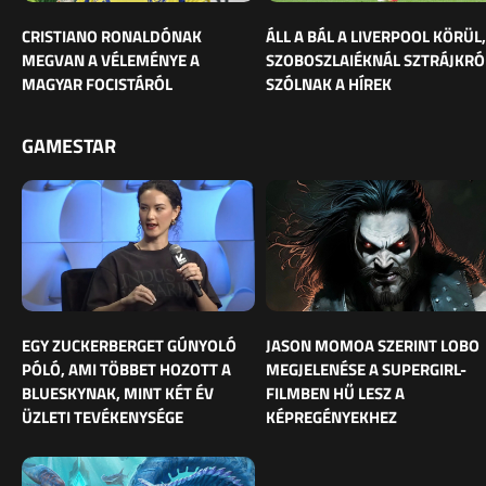
CRISTIANO RONALDÓNAK
ÁLL A BÁL A LIVERPOOL KÖRÜL,
MEGVAN A VÉLEMÉNYE A
SZOBOSZLAIÉKNÁL SZTRÁJKRÓ
MAGYAR FOCISTÁRÓL
SZÓLNAK A HÍREK
GAMESTAR
EGY ZUCKERBERGET GÚNYOLÓ
JASON MOMOA SZERINT LOBO
PÓLÓ, AMI TÖBBET HOZOTT A
MEGJELENÉSE A SUPERGIRL-
BLUESKYNAK, MINT KÉT ÉV
FILMBEN HŰ LESZ A
ÜZLETI TEVÉKENYSÉGE
KÉPREGÉNYEKHEZ