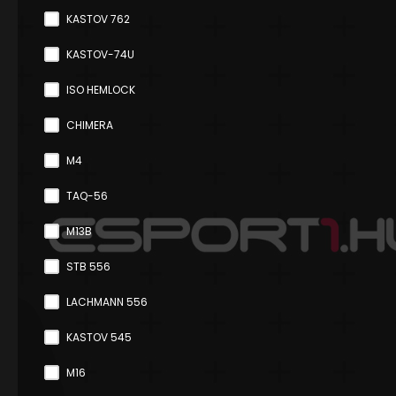
KASTOV 762
KASTOV-74U
ISO HEMLOCK
CHIMERA
M4
TAQ-56
M13B
STB 556
LACHMANN 556
KASTOV 545
M16