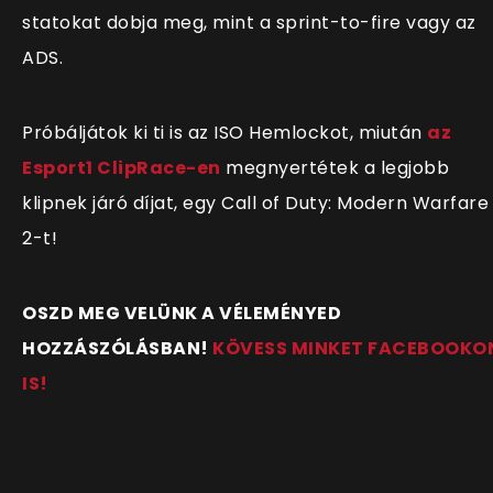
statokat dobja meg, mint a sprint-to-fire vagy az
ADS.
Próbáljátok ki ti is az ISO Hemlockot, miután
az
Esport1 ClipRace-en
megnyertétek a legjobb
klipnek járó díjat, egy Call of Duty: Modern Warfare
2-t!
OSZD MEG VELÜNK A VÉLEMÉNYED
HOZZÁSZÓLÁSBAN!
KÖVESS MINKET FACEBOOKO
IS!