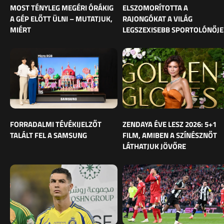
MOST TÉNYLEG MEGÉRI ÓRÁKIG
ELSZOMORÍTOTTA A
A GÉP ELŐTT ÜLNI – MUTATJUK,
RAJONGÓKAT A VILÁG
MIÉRT
LEGSZEXISEBB SPORTOLÓNŐJE
FORRADALMI TÉVÉKIJELZŐT
ZENDAYA ÉVE LESZ 2026: 5+1
TALÁLT FEL A SAMSUNG
FILM, AMIBEN A SZÍNÉSZNŐT
LÁTHATJUK JÖVŐRE