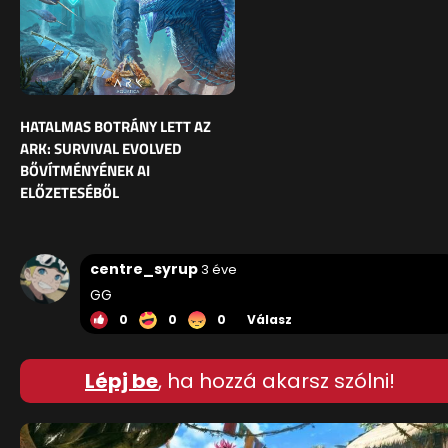
HATALMAS BOTRÁNY LETT AZ
ARK: SURVIVAL EVOLVED
BŐVÍTMÉNYÉNEK AI
ELŐZETESÉBŐL
centre_syrup
3 éve
GG
0
0
0
Válasz
Lépj be
, ha hozzá akarsz szólni!