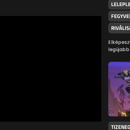
LELEPLE
FEGYVE
RIVÁLI
Elképesz
legújabb
TIZENEG