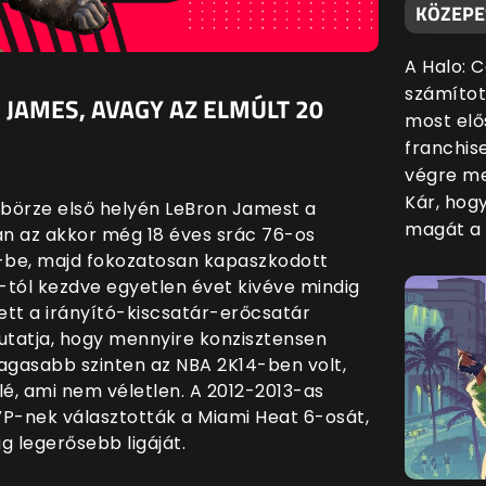
KÖZEPE
A Halo: 
számítot
 JAMES, AVAGY AZ ELMÚLT 20
most elő
franchis
végre me
Kár, hog
sbörze első helyén LeBron Jamest a
magát a 
an az akkor még 18 éves srác 76-os
-be, majd fokozatosan kapaszkodott
6-tól kezdve egyetlen évet kivéve mindig
ett a irányító-kiscsatár-erőcsatár
tatja, hogy mennyire konzisztensen
gmagasabb szinten az NBA 2K14-ben volt,
lé, ami nem véletlen. A 2012-2013-as
P-nek választották a Miami Heat 6-osát,
g legerősebb ligáját.