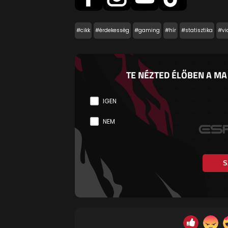
#cikk
#érdekesség
#gaming
#hír
#statisztika
#vi
TE NÉZTED ÉLŐBEN A MA
IGEN
NEM
S