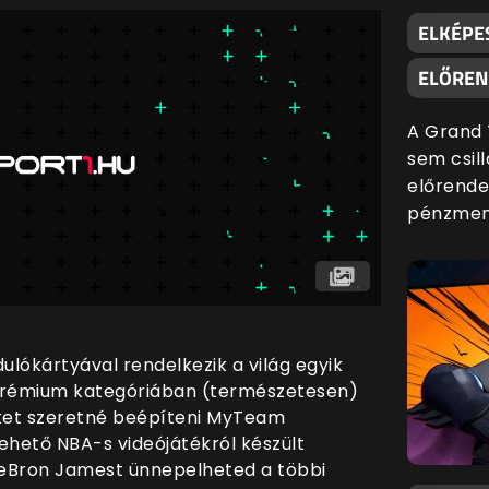
ELKÉPE
ELŐREND
A Grand 
sem csill
előrende
pénzmenn
dulókártyával rendelkezik a világ egyik
a prémium kategóriában (természetesen)
zeket szeretné beépíteni MyTeam
hető NBA-s videójátékról készült
 LeBron Jamest ünnepelheted a többi