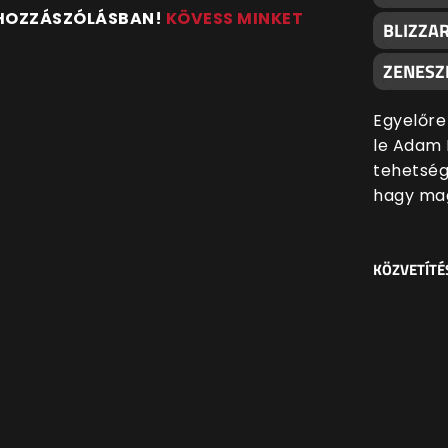
 HOZZÁSZÓLÁSBAN!
KÖVESS MINKET
BLIZZA
ZENESZ
Egyelőre
le Adam 
tehetsége
hagy mag
KÖZVETÍTÉ