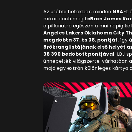
Az utóbbi hetekben minden
NBA
-t 
mikor dönti meg
LeBron James Kar
a pillanatra egészen a mai napig kel
Angeles Lakers Oklahoma City T
megdobta 37. és 38. pontját
, így
örökranglistájának első helyét az
38 390 bedobott pontjával
. LBJ s
ünnepelték világszerte, várhatóan 
majd egy extrán különleges kártya 