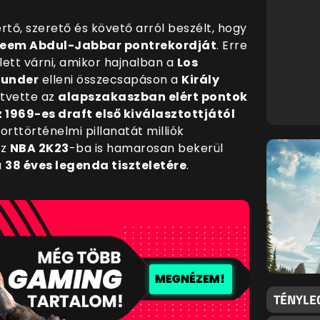
értő, szerető és követő arról beszélt, hogy
eem Abdul-Jabbar pontrekordját
. Erre
lett várni, amikor hajnalban a
Los
hunder
elleni összecsapáson a
Király
 átvette az
alapszakaszban elért pontok
 1969-es draft első kiválasztottjától
porttörténelmi pillanatát milliók
az
NBA 2K23
-ba is hamarosan bekerül
a
38 éves legenda tiszteletére
.
TÉNYLE