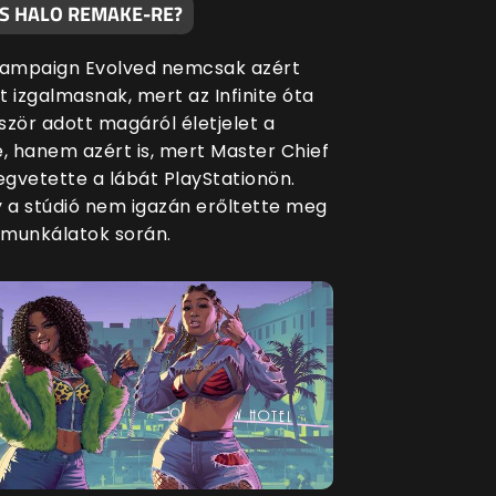
S HALO REMAKE-RE?
Campaign Evolved nemcsak azért
t izgalmasnak, mert az Infinite óta
ször adott magáról életjelet a
e, hanem azért is, mert Master Chief
gvetette a lábát PlayStationön.
y a stúdió nem igazán erőltette meg
munkálatok során.