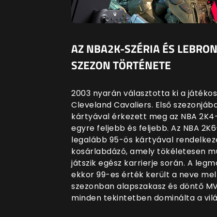
AZ NBA2K-SZÉRIA ÉS LEBRON
SZEZON TÖRTÉNETE
2003 nyarán választotta ki a játéko
Cleveland Cavaliers. Első szezonjáb
kártyával érkezett meg az NBA 2K4
egyre feljebb és feljebb. Az NBA 2K
legalább 95-ös kártyával rendelkez
kosárlabdázó, amely tökéletesen mu
játszik egész karrierje során. A le
ekkor 99-es érték került a neve mel
szezonban alapszakasz és döntő MV
minden tekintetben dominálta a vilá