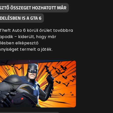
SZTŐ ÖSSZEGET HOZHATOTT MÁR
ELÉSBEN IS A GTA 6
Theft Auto 6 körüli őrület továbbra
apodik – kiderült, hogy már
lésben elképesztő
yiséget termelt a játék.