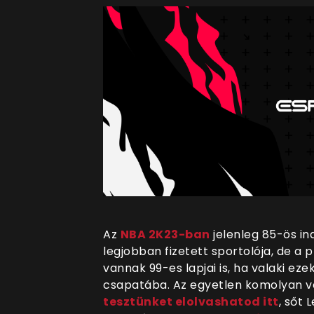
Az
NBA 2K23-ban
jelenleg 85-ös in
legjobban fizetett sportolója, de 
vannak 99-es lapjai is, ha valaki e
csapatába. Az egyetlen komolyan ve
tesztünket elolvashatod itt
, sőt