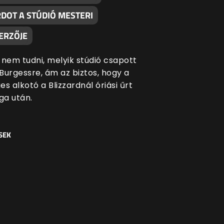
RDOT A STÚDIÓ MESTERI
ERZŐJE
 nem tudni, melyik stúdió csapott
Burgessre, ám az biztos, hogy a
s alkotó a Blizzardnál óriási űrt
a után.
SEK