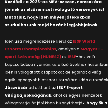
Kezdődik a 2023-as MEV-szezon, nemsokára
jönnek az első nemzeti válogató versenyek is!
Mutatjuk, hogy idén milyen játékokban
szurkolhatunk majd hazánk legjobbjainak.
Idén újra megrendezésre kerül az
IESF World
Esports Championships
, amelyen a
Magyar E-
sport Szövetség (HUNESZ)
az
IESF
-hez való
kapcsolódása nyomán, az előző évekhez hasonlóa
idén is válogatott csapatokat delegálhat a világ
egyik legnagyobb e-sport tornájára. Idén a románi
Jászvásár
ad otthont az
IESF E-sport
Világbajnokságának
, ahol az egyes nemzetek
válogatottjai öt játékban bizonyíthatják,
hogy ők a