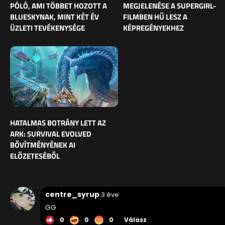
PÓLÓ, AMI TÖBBET HOZOTT A
MEGJELENÉSE A SUPERGIRL-
BLUESKYNAK, MINT KÉT ÉV
FILMBEN HŰ LESZ A
ÜZLETI TEVÉKENYSÉGE
KÉPREGÉNYEKHEZ
HATALMAS BOTRÁNY LETT AZ
ARK: SURVIVAL EVOLVED
BŐVÍTMÉNYÉNEK AI
ELŐZETESÉBŐL
centre_syrup
3 éve
GG
0
0
0
Válasz