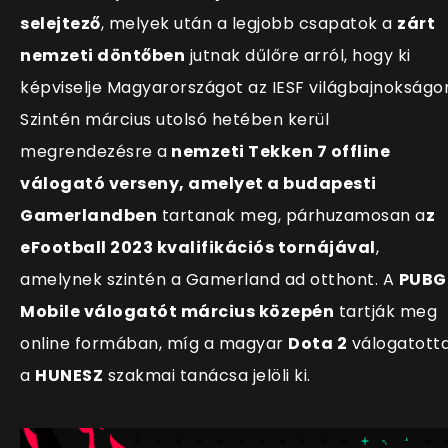
selejtező
, melyek után a legjobb csapatok a
zárt
nemzeti döntőben
jutnak dűlőre arról, hogy ki
képviselje Magyarországot az IESF világbajnokságo
Szintén március utolsó hetében kerül
megrendezésre a
nemzeti Tekken 7 offline
válogató verseny, amelyet a budapesti
Gamerlandben
tartanak meg, párhuzamosan a
z
eFootball 2023 kvalifikációs tornájával
,
amelynek szintén a Gamerland ad otthont. A
PUBG
Mobile válogatót március közepén
tartják meg
online formában, míg a magyar
Dota 2
válogatott
a
HUNESZ
szakmai tanácsa jelöli ki.