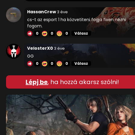
HassanCrew
3 éve
cs-t az esport 1 ha közvetiteni fogja fixen nézni
fogom.
0
0
0
Válasz
VelosterX0
3 éve
GG
0
0
0
Válasz
Lépj be
, ha hozzá akarsz szólni!