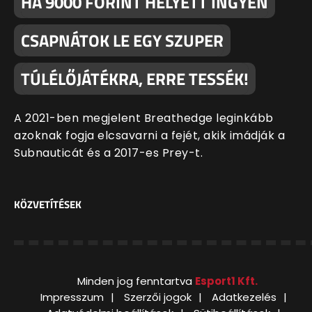
HA 9000 FORINT HELYETT INGYEN
CSAPNÁTOK LE EGY SZUPER
TÚLÉLŐJÁTÉKRA, ERRE TESSÉK!
A 2021-ben megjelent Breathedge leginkább
azoknak fogja elcsavarni a fejét, akik imádják a
Subnauticát és a 2017-es Prey-t.
KÖZVETÍTÉSEK
Minden jog fenntartva
Esport1 Kft.
Impresszum
Szerzői jogok
Adatkezelés