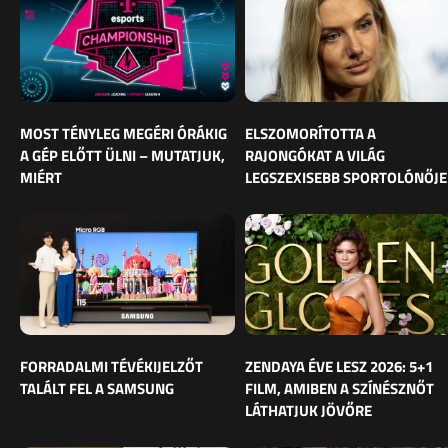
MOST TÉNYLEG MEGÉRI ÓRÁKIG
ELSZOMORÍTOTTA A
A GÉP ELŐTT ÜLNI – MUTATJUK,
RAJONGÓKAT A VILÁG
MIÉRT
LEGSZEXISEBB SPORTOLÓNŐJE
FORRADALMI TÉVÉKIJELZŐT
ZENDAYA ÉVE LESZ 2026: 5+1
TALÁLT FEL A SAMSUNG
FILM, AMIBEN A SZÍNÉSZNŐT
LÁTHATJUK JÖVŐRE