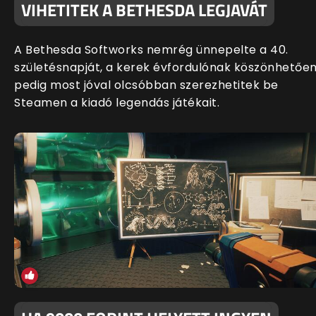
VIHETITEK A BETHESDA LEGJAVÁT
A Bethesda Softworks nemrég ünnepelte a 40.
születésnapját, a kerek évfordulónak köszönhetőe
pedig most jóval olcsóbban szerezhetitek be
Steamen a kiadó legendás játékait.