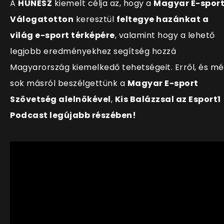
A
HUNESZ
kiemelt célja az, hogy a
Magyar E-spor
Válogatotton
keresztül
feltegye hazánkat a
világ e-sport térképére
, valamint hogy a lehető
legjobb eredményekhez segítség hozzá
Magyarország kiemelkedő tehetségeit. Erről, és m
sok másról beszélgettünk a
Magyar E-sport
Szövetség alelnökével
,
Kis Balázzsal az Esport1
Podcast legújabb részében!