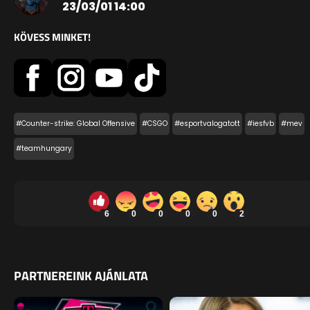
23/03/01 14:00
KÖVESS MINKET!
#Counter-strike: Global Offensive
#CSGO
#esportvalogatott
#iesfvb
#mev
#teamhungary
6
0
0
0
0
2
PARTNEREINK AJÁNLATA