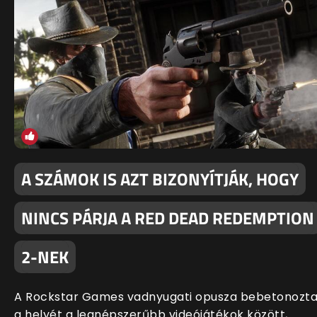
A SZÁMOK IS AZT BIZONYÍTJÁK, HOGY
NINCS PÁRJA A RED DEAD REDEMPTION
2-NEK
A Rockstar Games vadnyugati opusza bebetonozt
a helyét a legnépszerűbb videójátékok között,