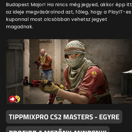
Budapest Major! Ha nincs még jegyed, akkor épp itt
az ideje megvásárolnod azt, főleg, hogy a PlayIT-es
kuponnal most olcsóbban vehetsz jegyet
magadnak.
TIPPMIXPRO CS2 MASTERS - EGYRE