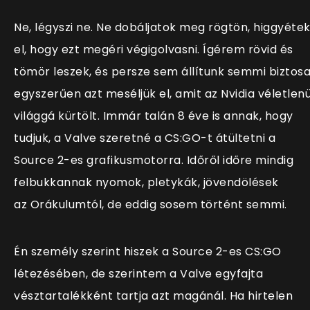
Ne, légyszi ne. Ne dobáljatok meg rögtön, higgyéte
el, hogy ezt megéri végigolvasni. Ígérem rövid és
tömör leszek, és persze sem állítunk semmi biztosa
egyszerűen azt meséljük el, amit az Nvidia véletlenü
világgá kürtölt. Immár talán 8 éve is annak, hogy
tudjuk, a Valve szeretné a CS:GO-t átültetni a
Source 2-es grafikusmotorra. Időről időre mindig
felbukkannak nyomok, pletykák, jövendölések
az
Orákulumtól, de eddig sosem történt semmi.
Én személy szerint hiszek a Source 2-es CS:GO
létezésében, de szerintem a Valve egyfajta
vésztartalékként tartja azt magánál. Ha hirtelen