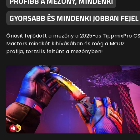
PROFIBB A MEZŐNY, MINDENKI
GYORSABB ÉS MINDENKI JOBBAN FEJEL
Óriásit fejlődött a mezőny a 2025-ös TippmixPro C
Masters mindkét kihívásában és még a MOUZ
profija, torzsi is feltűnt a mezőnyben!