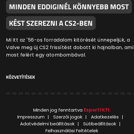
MINDEN EDDIGINÉL KÖNNYEBB MOST
KÉST SZEREZNI A CS2-BEN
Mi itt az '56-os forradalom kitörését ünnepeljük, a
Valve meg új CS2 frissítést dobott ki hajnalban, ami
most felért egy atombombával.
KÖZVETÍTÉSEK
Minden jog fenntartva
Esport1 Kft.
Impresszum
Szerzői jogok
Adatkezelés
Adatvédelmi beállítások
Sütibeállítások
Felhasználási Feltételek