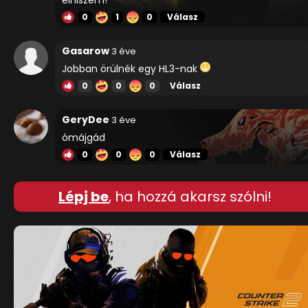
elhiszem!
0
1
0
Válasz
Gasarow
3 éve
Jobban örülnék egy HL3-nak
0
0
0
Válasz
GeryDee
3 éve
ómájgád
0
0
0
Válasz
Lépj be
, ha hozzá akarsz szólni!