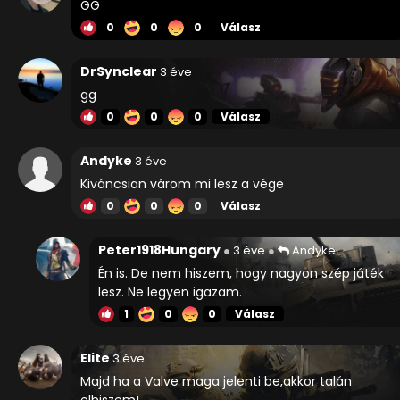
GG
0
0
0
Válasz
DrSynclear
3 éve
gg
0
0
0
Válasz
Andyke
3 éve
Kiváncsian várom mi lesz a vége
0
0
0
Válasz
Peter1918Hungary
3 éve
Andyke
Én is. De nem hiszem, hogy nagyon szép játék
lesz. Ne legyen igazam.
1
0
0
Válasz
Elite
3 éve
Majd ha a Valve maga jelenti be,akkor talán