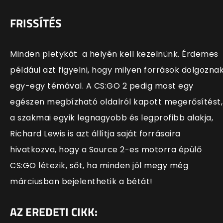
FRISSÍTÉS
Minden pletykát a helyén kell kezelnünk. Érdemes
például azt figyelni, hogy milyen források dolgozna
egy-egy témával. A CS:GO 2 pedig most egy
egészen megbízható oldalról kapott megerősítést,
a szakmai egyik legnagyobb és legprofibb alakja,
Richard Lewis is azt állítja saját forrásaira
hivatkozva, hogy a Source 2-es motorra épülő
CS:GO létezik, sőt, ha minden jól megy még
márciusban bejelenthetik a bétát!
AZ EREDETI CIKK: