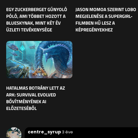
EGY ZUCKERBERGET GÚNYOLÓ
JASON MOMOA SZERINT LOBO
PÓLÓ, AMI TÖBBET HOZOTT A
MEGJELENÉSE A SUPERGIRL-
BLUESKYNAK, MINT KÉT ÉV
FILMBEN HŰ LESZ A
ÜZLETI TEVÉKENYSÉGE
KÉPREGÉNYEKHEZ
HATALMAS BOTRÁNY LETT AZ
ARK: SURVIVAL EVOLVED
BŐVÍTMÉNYÉNEK AI
ELŐZETESÉBŐL
centre_syrup
3 éve