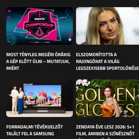
MOST TÉNYLEG MEGÉRI ÓRÁKIG
ELSZOMORÍTOTTA A
A GÉP ELŐTT ÜLNI – MUTATJUK,
RAJONGÓKAT A VILÁG
MIÉRT
LEGSZEXISEBB SPORTOLÓNŐJE
FORRADALMI TÉVÉKIJELZŐT
ZENDAYA ÉVE LESZ 2026: 5+1
TALÁLT FEL A SAMSUNG
FILM, AMIBEN A SZÍNÉSZNŐT