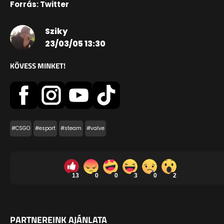
Forrás: Twitter
Sziky
23/03/05 13:30
KÖVESS MINKET!
#CSGO
#esport
#steam
#valve
13
0
0
3
0
2
PARTNEREINK AJÁNLATA