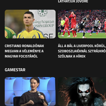
LÁTHATJUK JÖVŐRE
CRISTIANO RONALDÓNAK
ÁLL A BÁL A LIVERPOOL KÖRÜL,
MEGVAN A VÉLEMÉNYE A
SZOBOSZLAIÉKNÁL SZTRÁJKRÓ
MAGYAR FOCISTÁRÓL
SZÓLNAK A HÍREK
GAMESTAR