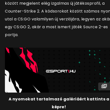
között megjelent elég izgalmas új játékosprofil, a
Counter-Strike 2. A kódsorokat között számos nyo
utal a CS:GO valamilyen új verziójára, legyen az aká
egy CS:GO 2, akár a most ismert játék Source 2-es
portja.
A nyomokat tartalmazó galériáért kattints a
képre!