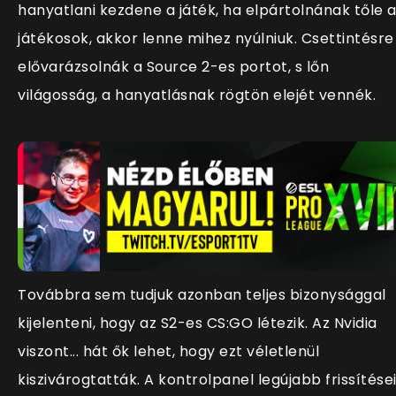
hanyatlani kezdene a játék, ha elpártolnának tőle 
játékosok, akkor lenne mihez nyúlniuk. Csettintésre
elővarázsolnák a Source 2-es portot, s lőn
világosság, a hanyatlásnak rögtön elejét vennék.
Továbbra sem tudjuk azonban teljes bizonysággal
kijelenteni, hogy az S2-es CS:GO létezik. Az Nvidia
viszont... hát ők lehet, hogy ezt véletlenül
kiszivárogtatták. A kontrolpanel legújabb frissítése