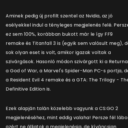
Aminek pedig új profilt szentel az Nvidia, az jó
esélyekkel indul a tényleges megjelenés felé. Persz
ez sem 100%, korábban bukott már le így FF9
remake és Titanfall 3 is (egyik sem valósult meg), 
sok olyan eset is volt, amikor igazak voltak a
szivárgások. Hasonló módon szivárgott ki a Returnal
a God of War, a Marvel's Spider-Man PC-s portja, d
a Resident Evil 4 remake és a GTA: The Trilogy - Th
Definitive Edition is.
Ezek alapján talán közelebb vagyunk a CS:GO 2
megjelenéséhez, mint eddig valaha! Persze fél lábo
azért ne álljatok a megjelenésig, de kíváncsian