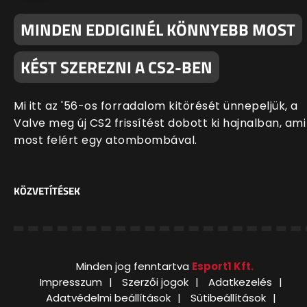
MINDEN EDDIGINÉL KÖNNYEBB MOST
KÉST SZEREZNI A CS2-BEN
Mi itt az '56-os forradalom kitörését ünnepeljük, a
Valve meg új CS2 frissítést dobott ki hajnalban, ami
most felért egy atombombával.
KÖZVETÍTÉSEK
Minden jog fenntartva
Esport1 Kft.
Impresszum
Szerzői jogok
Adatkezelés
Adatvédelmi beállítások
Sütibeállítások