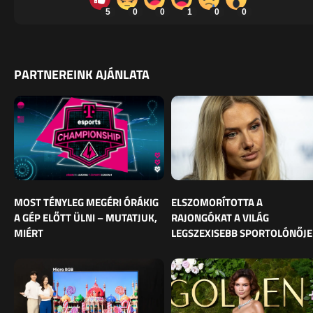
5
0
0
1
0
0
PARTNEREINK AJÁNLATA
MOST TÉNYLEG MEGÉRI ÓRÁKIG
ELSZOMORÍTOTTA A
A GÉP ELŐTT ÜLNI – MUTATJUK,
RAJONGÓKAT A VILÁG
MIÉRT
LEGSZEXISEBB SPORTOLÓNŐJE