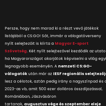
Persze, hogy nem marad ki a részt vevő játékok
listájából a CS:GO! Sőt, immár a válogatóverseny
nyílt selejtezőit is kiírta a
Magyar E-sport
Szövetség
. Két nyílt selejtezővel kezdődik az utato
ha Magyarországot akarjátok képviselni a világ egy
legnagyobb eseményén. A
nemzeti CS:GO-
válogatók
után már az
IESF regionális selejtezőj
lesz a célotok, aztán pedig irány a nagyszínpad és 
2023-as vb, amit 500 ezer dolláros összdíjazással,
Romániában, Jászvásáron
tartanak,
augusztus vége és szeptember eleje