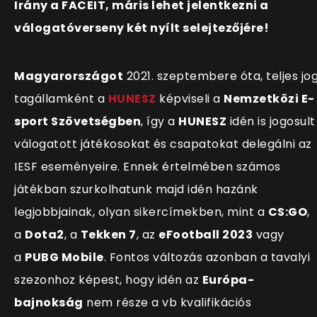
Irány a FACEIT, máris lehet jelentkezni a
válogatóverseny két nyílt selejtezőjére!
Magyarországot
2021. szeptembere óta, teljes jo
tagállamként a
HUNESZ
képviseli a
Nemzetközi E-
sport Szövetségben
, így a
HUNESZ
idén is jogosult
válogatott játékosokat és csapatokat delegálni az
IESF eseményeire. Ennek értelmében számos
játékban szurkolhatunk majd idén hazánk
legjobbjainak, olyan sikercímekben, mint a
CS:GO
,
a
Dota2
, a
Tekken 7
, az
eFootball 2023
vagy
a
PUBG Mobile
. Fontos változás azonban a tavalyi
szezonhoz képest, hogy idén az
Európa-
bajnokság
nem része a vb kvalifikációs