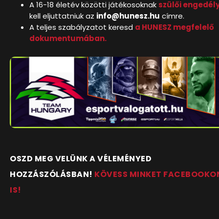
A 16-18 életév közötti játékosoknak
szülői engedél
kell eljuttatniuk az
info@hunesz.hu
címre.
A teljes szabályzatot keresd
a HUNESZ megfelelő
dokumentumában.
OSZD MEG VELÜNK A VÉLEMÉNYED
HOZZÁSZÓLÁSBAN!
KÖVESS MINKET FACEBOOKO
IS!