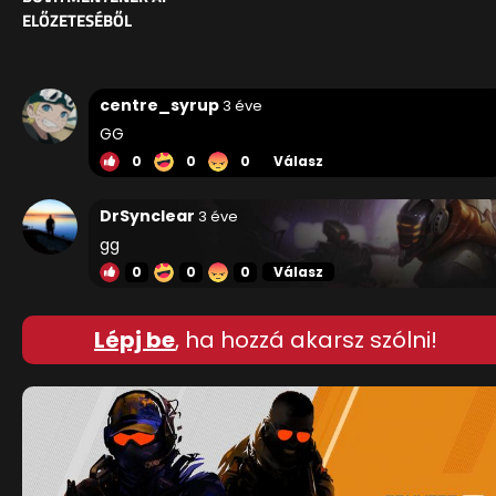
ELŐZETESÉBŐL
centre_syrup
3 éve
GG
0
0
0
Válasz
DrSynclear
3 éve
gg
0
0
0
Válasz
Lépj be
, ha hozzá akarsz szólni!