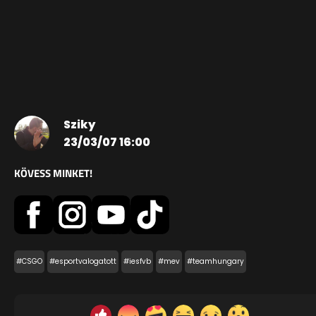
Sziky
23/03/07 16:00
KÖVESS MINKET!
#CSGO
#esportvalogatott
#iesfvb
#mev
#teamhungary