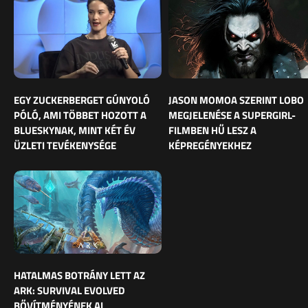
EGY ZUCKERBERGET GÚNYOLÓ
JASON MOMOA SZERINT LOBO
PÓLÓ, AMI TÖBBET HOZOTT A
MEGJELENÉSE A SUPERGIRL-
BLUESKYNAK, MINT KÉT ÉV
FILMBEN HŰ LESZ A
ÜZLETI TEVÉKENYSÉGE
KÉPREGÉNYEKHEZ
HATALMAS BOTRÁNY LETT AZ
ARK: SURVIVAL EVOLVED
BŐVÍTMÉNYÉNEK AI