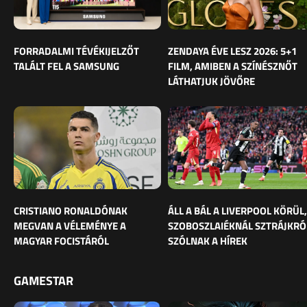
FORRADALMI TÉVÉKIJELZŐT
ZENDAYA ÉVE LESZ 2026: 5+1
TALÁLT FEL A SAMSUNG
FILM, AMIBEN A SZÍNÉSZNŐT
LÁTHATJUK JÖVŐRE
CRISTIANO RONALDÓNAK
ÁLL A BÁL A LIVERPOOL KÖRÜL,
MEGVAN A VÉLEMÉNYE A
SZOBOSZLAIÉKNÁL SZTRÁJKRÓ
MAGYAR FOCISTÁRÓL
SZÓLNAK A HÍREK
GAMESTAR