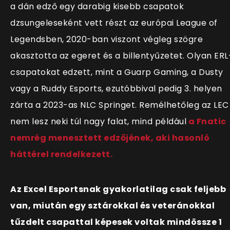
a dán edző egy darabig kisebb csapatok
dzsungeleseként vett részt az európai League of
Legendsben, 2020-ban viszont végleg szögre
akasztotta az egeret és a billentyűzetet. Olyan ERL
csapatokat edzett, mint a Guarp Gaming, a Dusty
vagy a Ruddy Esports, ezutóbbival pedig 3. helyen
zárta a 2023-as NLC Springet. Remélhetőleg az LEC
nem lesz neki túl nagy falat, mind például
a Fnatic
nemrég menesztett edzőjének, aki hasonló
háttérel rendelkezett.
Az Excel Esportsnak gyakorlatilag csak feljebb
van, miután egy sztárokkal és veteránokkal
tűzdelt csapattal képesek voltak mindössze 1