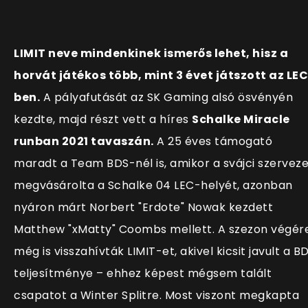
LIMIT neve mindenkinek ismerős lehet, hisz a
horvát játékos több, mint 3 évet játszott az LE
ben.
A pályafutását az SK Gaming alsó ösvényén
kezdte, majd részt vett a híres
Schalke Miracle
runban 2021 tavaszán.
A 25 éves támogató
maradt a Team BDS-nél is, amikor a svájci szerveze
megvásárolta a Schalke 04 LEC-helyét, azonban
nyáron márt Norbert "Erdote" Nowak kezdett
Matthew "xMatty" Coombs mellett. A szezon végér
még is visszahívták LIMIT-et, akivel kicsit javult a B
teljesítménye – ehhez képest mégsem talált
csapatot a Winter Splitre. Most viszont megkapta