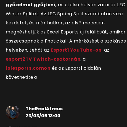
győzelmet gyűjteni,
és utolsó helyen zárni az LEC
Winter Splitet. Az LEC Spring Split szombaton veszi
kezdetét, és már hatkor, az első meccsen
megnézhetjük az Excel Esports új felállását, amikor
összecsapnak a Fnatickal! A mérkőzést a szokásos
helyeken, tehát az
Esport1 YouTube-on
, az
esport2TV Twitch-csatornán
, a
lolesports.comon
és az Esport1 oldalán
követhetitek!
TheRealAtreus
23/03/09 13:00