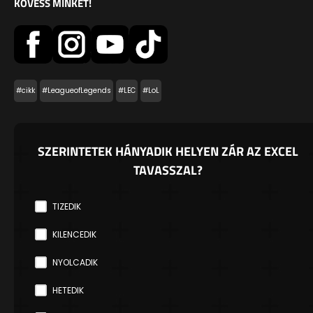
KÖVESS MINKET!
#cikk
#LeagueofLegends
#LEC
#LoL
SZERINTETEK HÁNYADIK HELYEN ZÁR AZ EXCEL
TAVASSZAL?
TIZEDIK
KILENCEDIK
NYOLCADIK
HETEDIK