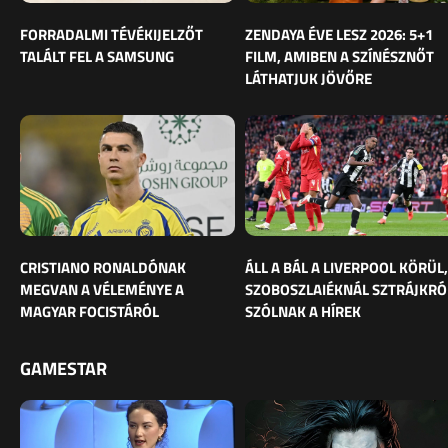
FORRADALMI TÉVÉKIJELZŐT
ZENDAYA ÉVE LESZ 2026: 5+1
TALÁLT FEL A SAMSUNG
FILM, AMIBEN A SZÍNÉSZNŐT
LÁTHATJUK JÖVŐRE
CRISTIANO RONALDÓNAK
ÁLL A BÁL A LIVERPOOL KÖRÜL,
MEGVAN A VÉLEMÉNYE A
SZOBOSZLAIÉKNÁL SZTRÁJKRÓ
MAGYAR FOCISTÁRÓL
SZÓLNAK A HÍREK
GAMESTAR