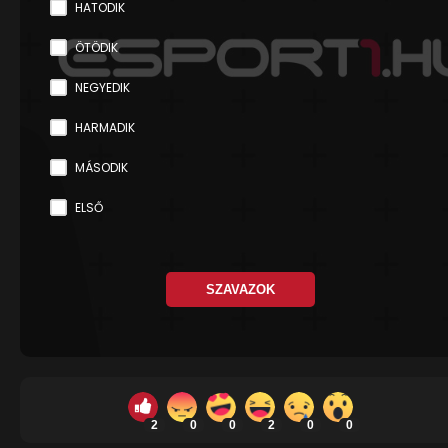
HATODIK
ÖTÖDIK
NEGYEDIK
HARMADIK
MÁSODIK
ELSŐ
SZAVAZOK
2
0
0
2
0
0