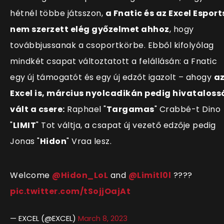
hétnél többe játsszon,
a Fnatic és az Excel Esport
nem szerzett elég győzelmet ahhoz
, hogy
továbbjussanak a csoportkörbe. Ebből kifolyólag
mindkét csapat változtatott a felállásán: a Fnatic
egy új támogatót és egy új edzőt igazolt
– ahogy
a
Excel is, március nyolcadikán pedig hivataloss
vált a csere:
Raphael "
Targamas
" Crabbé-t Dino
"
LIMIT
" Tot váltja, a csapat új vezető edzője pedig
Jonas "
Hidon
" Vraa lesz.
Welcome
@Hidon_LoL
and
@Limitl0l
????
pic.twitter.com/tSojjOajAt
— EXCEL (@EXCEL)
March 8, 2023