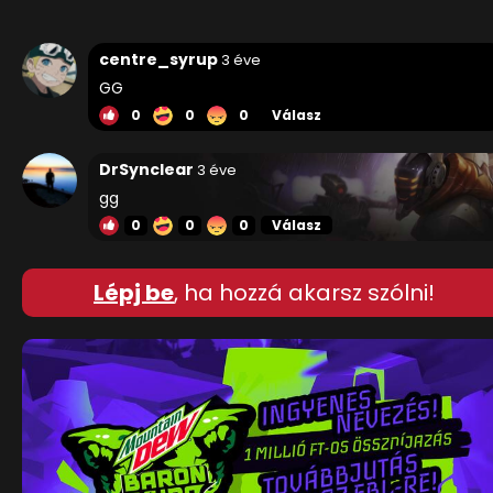
centre_syrup
3 éve
GG
0
0
0
Válasz
DrSynclear
3 éve
gg
0
0
0
Válasz
Lépj be
, ha hozzá akarsz szólni!