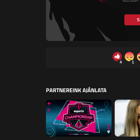
S
4
1
PARTNEREINK AJÁNLATA