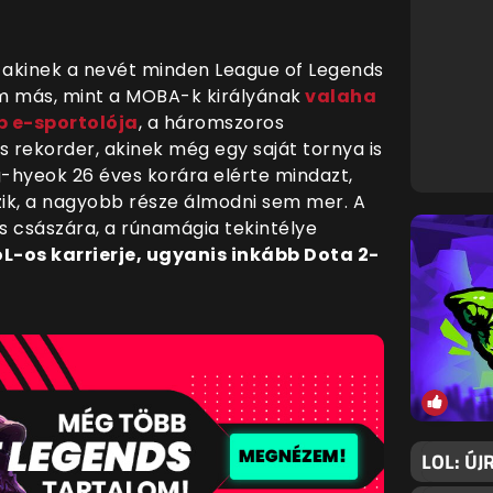
, akinek a nevét minden League of Legends
m más, mint a MOBA-k királyának
valaha
b e-sportolója
, a háromszoros
s rekorder, akinek még egy saját tornya is
g-hyeok 26 éves korára elérte mindazt,
ik, a nagyobb része álmodni sem mer. A
és császára, a rúnamágia tekintélye
oL-os karrierje, ugyanis inkább Dota 2-
LOL: ÚJ