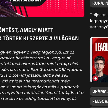
KUPA, N
Teljesen
legnagyo
versenyé
ÖNTÉST, AMELY MIATT
 TÖRTEK KI SZERTE A VILÁGBAN
 én legyek a világ legjobbja. Ezt az
amikor beválasztottak a League of
hatatlanok csarnokába mint eddig első,
t elértem már a Riot Games MOBA-jában,
 is a LoL-lal játszak. Gabe Newell
 aki az idei The Internationalt még
sek, e-sport rajongók és laikus gamerek
DRÁMA,
 egyetlen feltétellel: Yuumi kerüljön át a
érek le az eddig taposott ösvényről.”
FELSOR