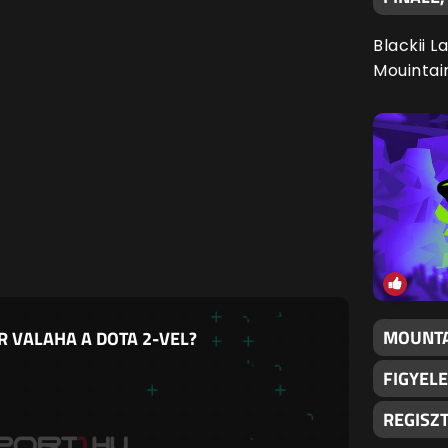
Blackii L
Mouintai
MOUNTA
R VALAHA A DOTA 2-VEL?
FIGYELE
REGISZ