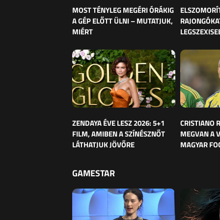
MOST TÉNYLEG MEGÉRI ÓRÁKIG
ELSZOMORÍ
A GÉP ELŐTT ÜLNI – MUTATJUK,
RAJONGÓKAT
MIÉRT
LEGSZEXISE
ZENDAYA ÉVE LESZ 2026: 5+1
CRISTIANO
FILM, AMIBEN A SZÍNÉSZNŐT
MEGVAN A 
LÁTHATJUK JÖVŐRE
MAGYAR FO
GAMESTAR