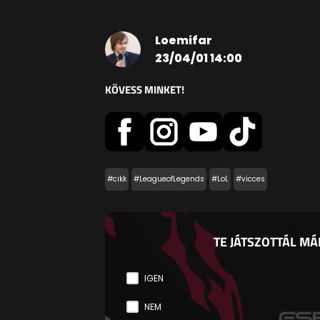
Loemifar
23/04/01 14:00
KÖVESS MINKET!
#cikk
#LeagueofLegends
#LoL
#vicces
TE JÁTSZOTTÁL MÁ
IGEN
NEM