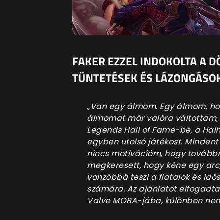
FAKER EZZEL INDOKOLTA A D
TÜNTETÉSEK ÉS LÁZONGÁSOK
„Van egy álmom. Egy álmom, hogy
álmomat már valóra váltottam, 
Legends Hall of Fame-be, a Hal
egyben utolsó játékost. Minden
nincs motivációm, hogy továbbra
megkeresett, hogy kéne egy arc,
vonzóbbá teszi a fiatalok és idő
számára. Az ajánlatot elfogadtam
Valve MOBA-jába, különben nem t