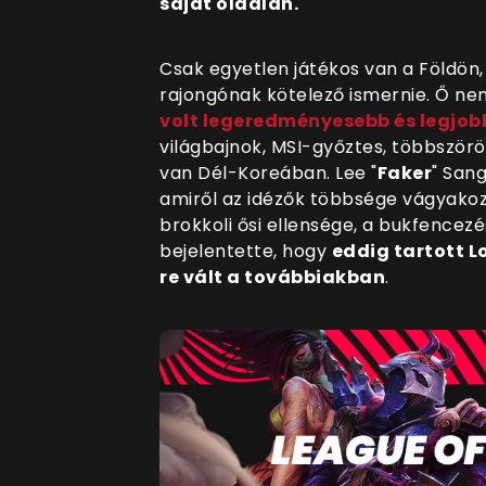
saját oldalán.
Csak egyetlen játékos van a Földön
rajongónak kötelező ismernie. Ő ne
volt legeredményesebb és legjob
világbajnok, MSI-győztes, többszörö
van Dél-Koreában.
Lee "
Faker
" San
amiről az idézők többsége vágyakoz
brokkoli ősi ellensége, a bukfencez
bejelentette, hogy
eddig tartott L
re vált a továbbiakban
.