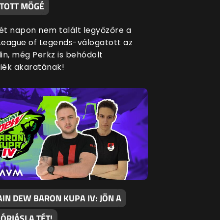
TOTT MÖGÉ
két napon nem talált legyőzőre a
eague of Legends-válogatott az
in, még Perkz is behódolt
siék akaratának!
IN DEW BARON KUPA IV: JÖN A
 ÓRIÁSI A TÉT!