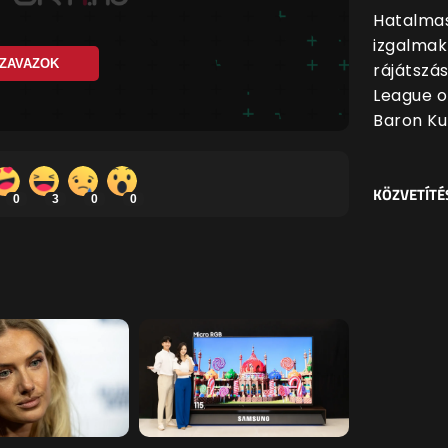
Hatalmas
izgalmak
ZAVAZOK
rájátszá
League o
Baron Ku
KÖZVETÍTÉ
0
3
0
0