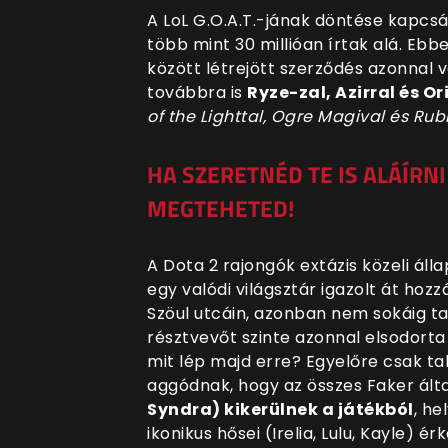
A LoL G.O.A.T.-jának döntése kapcsá
több mint 30 millióan írtak alá. Ebb
között létrejött szerződés azonnal 
továbbra is
Ryze-zal, Azirral és O
of the Lighttal, Ogre Magival és Rub
HA SZERETNÉD TE IS ALÁÍRNI 
MEGTEHETED!
A Dota 2 rajongók extázis közeli áll
egy valódi világsztár igazolt át hoz
Szöul utcáin, azonban nem sokáig ta
résztvevőt szinte azonnal elsodorta
mit lép majd erre? Egyelőre csak ta
aggódnak, hogy az összes Faker álta
Syndra) kikerülnek a játékból
, he
ikonikus hősei (Irelia, Lulu, Kayle) é