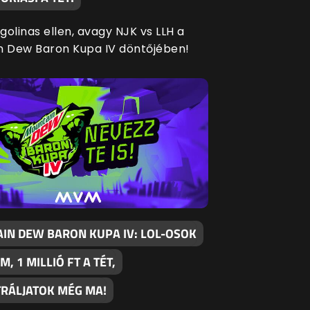
agolinas ellen, avagy NJK vs LLH a
n Dew Baron Kupa IV döntőjében!
IN DEW BARON KUPA IV: LOL-OSOK
M, 1 MILLIÓ FT A TÉT,
TRÁLJATOK MÉG MA!