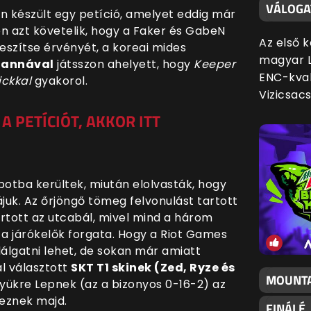
VÁLOGA
n készült egy petíció, amelyet eddig már
en azt követelik, hogy a Faker és GabeN
Az első 
veszítse érvényét, a koreai mides
magyar L
riannával
játsszon ahelyett, hogy
Keeper
ENC-kval
ickkal
gyakorol.
Vizicsac
A PETÍCIÓT, AKKOR ITT
apotba kerültek, miután elolvasták, hogy
zájuk. Az őrjöngő tömeg felvonulást tartott
rtott az utcabál, mivel mind a három
 a járókelők forgata. Hogy a Riot Games
lálgatni lehet, de sokan már amiatt
l választott
SKT T1 skinek (Zed, Ryze és
MOUNTA
lyükre Lepnek (az a bizonyos 0-16-2) az
rkeznek majd.
FINÁLÉ,