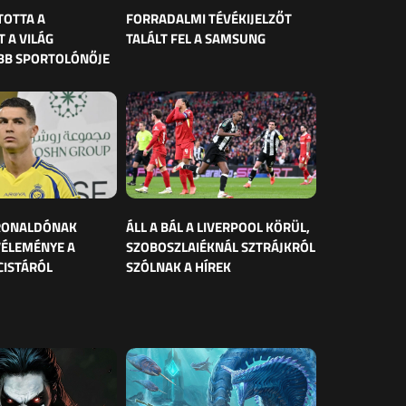
TOTTA A
FORRADALMI TÉVÉKIJELZŐT
 A VILÁG
TALÁLT FEL A SAMSUNG
BB SPORTOLÓNŐJE
 RONALDÓNAK
ÁLL A BÁL A LIVERPOOL KÖRÜL,
VÉLEMÉNYE A
SZOBOSZLAIÉKNÁL SZTRÁJKRÓL
CISTÁRÓL
SZÓLNAK A HÍREK