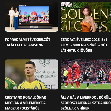
FORRADALMI TÉVÉKIJELZŐT
ZENDAYA ÉVE LESZ 2026: 5+1
TALÁLT FEL A SAMSUNG
FILM, AMIBEN A SZÍNÉSZNŐT
LÁTHATJUK JÖVŐRE
CRISTIANO RONALDÓNAK
ÁLL A BÁL A LIVERPOOL KÖRÜL,
MEGVAN A VÉLEMÉNYE A
SZOBOSZLAIÉKNÁL SZTRÁJKRÓ
MAGYAR FOCISTÁRÓL
SZÓLNAK A HÍREK