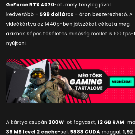
GeForce RTX 4070
-et, mely tényleg jóval
kedvezőbb
–
599 dollár
os – áron beszerezhető. A
videókártya az 1440p-ben játszókat célozta meg,
akiknek képes tökéletes minőség mellet is 100 fps-
nyújtani.
A kártya csupán
200W
-ot fogyaszt,
12 GB RAM
-ma
36 MB level 2 cache
-sel,
5888 CUDA
maggal,
1,92