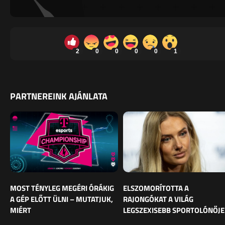
2
0
0
0
0
1
PARTNEREINK AJÁNLATA
MOST TÉNYLEG MEGÉRI ÓRÁKIG
ELSZOMORÍTOTTA A
A GÉP ELŐTT ÜLNI – MUTATJUK,
RAJONGÓKAT A VILÁG
MIÉRT
LEGSZEXISEBB SPORTOLÓNŐJE