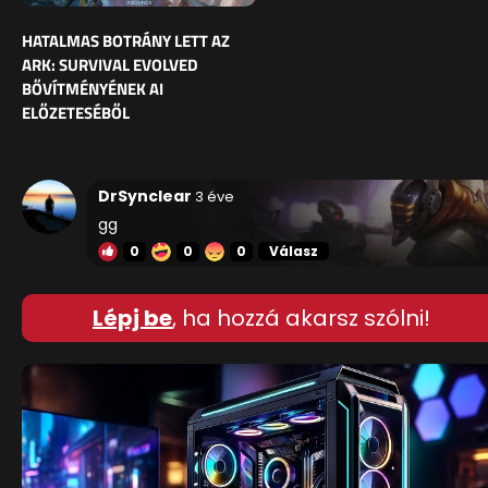
HATALMAS BOTRÁNY LETT AZ
ARK: SURVIVAL EVOLVED
BŐVÍTMÉNYÉNEK AI
ELŐZETESÉBŐL
DrSynclear
3 éve
gg
0
0
0
Válasz
Lépj be
, ha hozzá akarsz szólni!