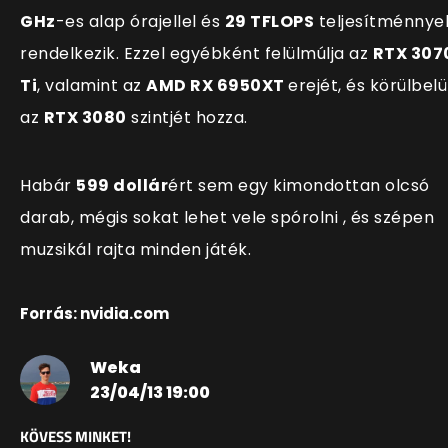
GHz
-es alap órajellel és
29 TFLOPS
teljes
ítménnye
rendelkezik. Ezzel egyébként felülmúlja az
RTX 307
Ti
, valamint az
AMD RX 6950XT
erejét, és körülbelül
az
RTX 3080
szintjét hozza.
Habár
599 dollár
ért sem egy kimondottan olcsó
darab, mégis sokat lehet vele spórolni , és szépen
muzsikál rajta minden játék.
Forrás: nvidia.com
Weka
23/04/13 19:00
KÖVESS MINKET!