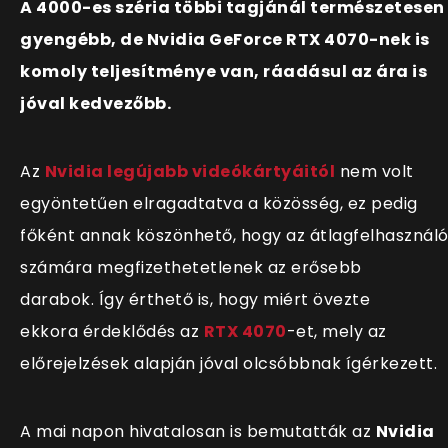
A 4000-es széria többi tagjánál természetesen
gyengébb, de Nvidia GeForce RTX 4070-nek is
komoly teljesítménye van, ráadásul az ára is
jóval kedvezőbb.
Az
Nvidia legújabb videókártyáitól
nem volt
egyöntetűen elragadtatva a közösség, ez pedig
főként annak köszönhető, hogy az átlagfelhasznál
számára megfizethetetlenek az erősebb
darabok. Így érthető is, hogy miért övezte
ekkora érdeklődés az
RTX 4070
-et, mely az
előrejelzések alapján jóval olcsóbbnak
ígérkezett.
A mai napon hivatalosan is bemutatták az
Nvidia