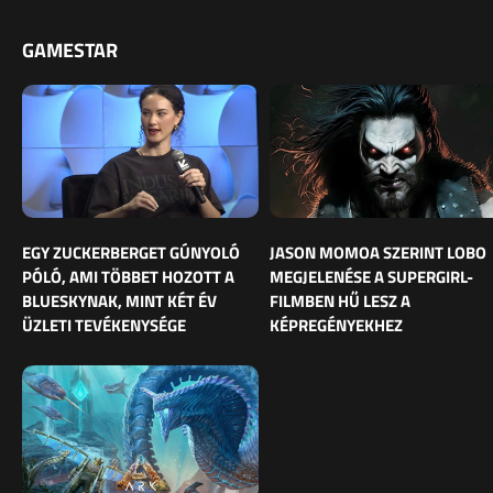
GAMESTAR
EGY ZUCKERBERGET GÚNYOLÓ
JASON MOMOA SZERINT LOBO
PÓLÓ, AMI TÖBBET HOZOTT A
MEGJELENÉSE A SUPERGIRL-
BLUESKYNAK, MINT KÉT ÉV
FILMBEN HŰ LESZ A
ÜZLETI TEVÉKENYSÉGE
KÉPREGÉNYEKHEZ