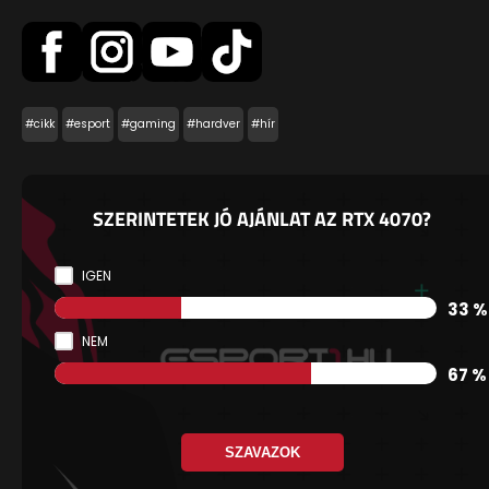
#cikk
#esport
#gaming
#hardver
#hír
SZERINTETEK JÓ AJÁNLAT AZ RTX 4070?
IGEN
33 %
NEM
67 %
SZAVAZOK